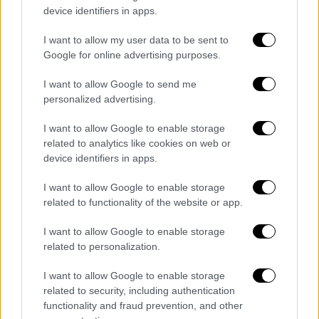
αστυνομικό τμήμα
και καταθέτει.
device identifiers in apps.
I want to allow my user data to be sent to
Google for online advertising purposes.
I want to allow Google to send me
personalized advertising.
I want to allow Google to enable storage
related to analytics like cookies on web or
device identifiers in apps.
I want to allow Google to enable storage
related to functionality of the website or app.
Την πρόδωσε το τρίχρονο αγοράκι
τους
I want to allow Google to enable storage
related to personalization.
Σύμφωνα με πληροφορίες του Star, το
I want to allow Google to enable storage
τρίχρονο παιδί του ζευγαριού ήταν εκείνο
related to security, including authentication
που «πρόδωσε» την πράξη της μητέρας του.
functionality and fraud prevention, and other