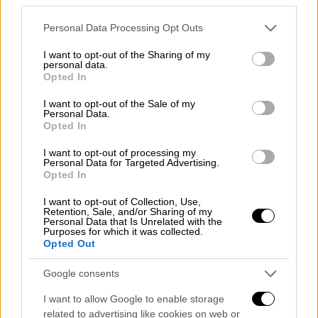
εν μέσω φημών περί διαζυγίου – Το
Please note that this website/app uses one or more Google
Personal Data Processing Opt Outs
μήνυμά της για τους εκπαιδευτικούς
services and may gather and store information including but
not limited to your visit or usage behaviour. You may click to
I want to opt-out of the Sharing of my
personal data.
grant or deny consent to Google and its third-party tags to
Ελλάδα
|
07.02.2025 21:30
Opted In
use your data for below specified purposes in below Google
Κλήρωση Eurojackpot: Αυτοί είναι οι
consent section.
I want to opt-out of the Sale of my
αριθμοί που κερδίζουν 75 εκατ. ευρώ
Personal Data.
Opted In
I want to opt-out of processing my
Personal Data for Targeted Advertising.
Opted In
«Έγινε ένας μεγάλος
καβγάς
. Μαλώσαμε,
σκόνταψε
και χτύπησε το κεφάλι του στον
I want to opt-out of Collection, Use,
Retention, Sale, and/or Sharing of my
τοίχο
. Δεν είχε τις
αισθήσεις
και τον έθαψα
Personal Data that Is Unrelated with the
Purposes for which it was collected.
στην αυλή. Μόνη μου τον έθαψα» ήταν η
Opted Out
κυνική ομολογία της
34χρονης
στους
αστυνομικούς το βράδυ της
Πέμπτης
.
Google consents
I want to allow Google to enable storage
Μάλιστα, η
34χρονη
βρίσκεται ακόμη στο
related to advertising like cookies on web or