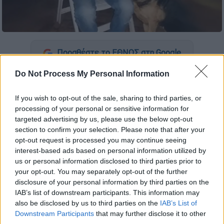
Προσθέστε το ΕΘΝΟΣ στη Google
Do Not Process My Personal Information
Συνεχείς είναι οι
εξελίξεις
στην δολοφονία
του
59χρονου Κώστα Σιαμήτρα
στη
If you wish to opt-out of the sale, sharing to third parties, or
Λεπτοκαρυά Πιερίας
από την 34χρονη
processing of your personal or sensitive information for
γυναίκα του ενώ σύμφωνα με νεότερα
targeted advertising by us, please use the below opt-out
section to confirm your selection. Please note that after your
στοιχεία το
τρίχρονο
παιδί του ζευγαριού
opt-out request is processed you may continue seeing
ήταν εκείνο που «πρόδωσε» την πράξη της
interest-based ads based on personal information utilized by
μητέρας
του.
us or personal information disclosed to third parties prior to
your opt-out. You may separately opt-out of the further
disclosure of your personal information by third parties on the
ΔΙΑΒΑΣΤΕ ΕΠΙΣΗΣ
IAB’s list of downstream participants. This information may
also be disclosed by us to third parties on the
IAB’s List of
Lifestyle
|
07.02.2025 21:15
Downstream Participants
that may further disclose it to other
Μισέλ Ομπάμα: Εμφανίστηκε δημόσια
third parties.