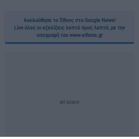
Ακολούθησε το Έθνος στο Google News!
Live όλες οι εξελίξεις λεπτό προς λεπτό, με την
υπογραφή του www.ethnos.gr