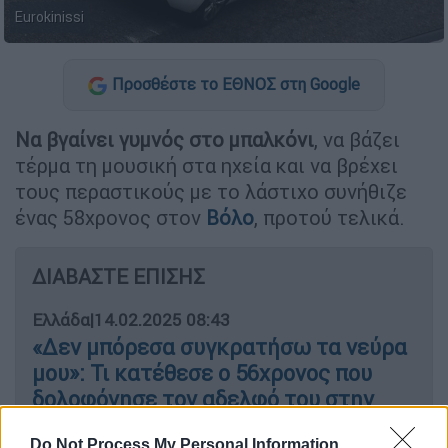
Eurokinissi
Προσθέστε το ΕΘΝΟΣ στη Google
Να βγαίνει γυμνός στο μπαλκόνι
, να βάζει
τέρμα τη μουσική στα ηχεία και να βρέχει
τους περαστικούς με το λάστιχο συνήθιζε
ένας 58χρονος στον
Βόλο
, προτού τελικά.
ΔΙΑΒΑΣΤΕ ΕΠΙΣΗΣ
Ελλάδα
|
14.02.2025 08:43
«Δεν μπόρεσα συγκρατήσω τα νεύρα
μου»: Τι κατέθεσε ο 56χρονος που
δολοφόνησε τον αδελφό του στην
Κέρκυρα
Do Not Process My Personal Information