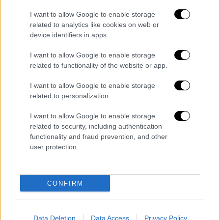
ενώπιον του
Μονομελούς
I want to allow Google to enable storage
Πλημμελειοδικείου Βόλου
πως ολόκληρη η
related to analytics like cookies on web or
γειτονιά αντιμετωπίζει προβλήματα με τον
device identifiers in apps.
συγκεκριμένο άνδρα. Σύμφωνα με τον ίδιο, ο
I want to allow Google to enable storage
58χρονος κάθεται όλη την ημέρα στο
related to functionality of the website or app.
μπαλκόνι με το ραδιόφωνο στο τέρμα ενώ
τον τελευταίο καιρό, έβαζε στο τέρμα την
I want to allow Google to enable storage
ένταση και στο ράδιο του αυτοκινήτου.
related to personalization.
Ο ίδιος μάρτυρας ανέφερε στο δικαστήριο
I want to allow Google to enable storage
related to security, including authentication
πως σε άλλες περιπτώσεις, ο 58χρονος
functionality and fraud prevention, and other
«
μαρσάρει
» τη μηχανή του ή βάζει ηλεκτρική
user protection.
σκούπα στο μπαλκόνι προκαλώντας
ενοχλητικούς θορύβους, ενώ συχνά
ακούγεται να βρίζει και να απειλεί τη μητέρα
CONFIRM
του.
Κατά τη διάρκεια της
ακροαματικής
Data Deletion
Data Access
Privacy Policy