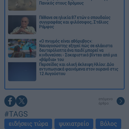
Πανικός στους δρόμους
Πέθανε σε ηλικία 87 ετών ο σπουδαίος
συγγραφέας και φιλόσοφος, Στέλιος
Ράμφος
«Ο πνιγμός είναι αθόρυβος»:
Ναυαγοσώστης εξηγεί πώς σε ελάχιστα
δευτερόλεπτα ένα παιδί μπορεί να
κινδυνεύσει - Σοκαριστικό βίντεο από μια
«βάρδια» του
Περσείδες και ολική έκλειψη Ηλίου: Δύο
εντυπωσιακά φαινόμενα στον ουρανό στις
12 Αυγούστου
επόμενο
άρθρο
#TAGS
ειδήσεις τώρα
ψυχιατρείο
Βόλος