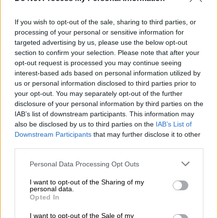
If you wish to opt-out of the sale, sharing to third parties, or
processing of your personal or sensitive information for
Βροχή οι μηνύσεις
targeted advertising by us, please use the below opt-out
section to confirm your selection. Please note that after your
Σύμφωνα με το
gegonota.news
, ο 58χρονος
opt-out request is processed you may continue seeing
έχει μηνυθεί κατ' επανάληψη από τους
interest-based ads based on personal information utilized by
γείτονές του και χθες εξετάστηκε μια από
us or personal information disclosed to third parties prior to
τις μηνύσεις
στο Μονομελές
your opt-out. You may separately opt-out of the further
disclosure of your personal information by third parties on the
Πλημμελειοδικείο Βόλου.
IAB’s list of downstream participants. This information may
also be disclosed by us to third parties on the
IAB’s List of
Ο κατηγορούμενος είχε μηνυθεί από 32χρονο
Downstream Participants
that may further disclose it to other
για τις πράξεις της
απόπειρας επικίνδυνης
third parties.
σωματικής βλάβης
και εξύβρισης. Ο
Please note that this website/app uses one or more Google
Personal Data Processing Opt Outs
58χρονος τον είχε κυνηγήσει έξω από το
services and may gather and store information including but
σπίτι του με μία αλυσίδα και κατάφερε να
not limited to your visit or usage behaviour. You may click to
I want to opt-out of the Sharing of my
personal data.
τον χτυπήσει, ενώ παράλληλα τον έβριζε.
grant or deny consent to Google and its third-party tags to
Opted In
use your data for below specified purposes in below Google
Το περιστατικό έγινε στις 5 Μαΐου 2020,
την
consent section.
I want to opt-out of the Sale of my