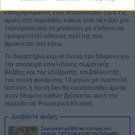
διαδικασίας
έγινε επίσης γνωστό πως ο
κατηγορούμενος έχει απασχολήσει ξανά τις
αρχές στο παρελθόν, καθώς είχε πετάξει μία
τηλεόραση από το μπαλκόνι, με κίνδυνο να
τραυματιστεί κάποιος πολίτης που
βρισκόταν από κάτω.
Το δικαστήριο έκρινε ένοχο τον 58χρονο για
την απόπειρα επικίνδυνης σωματικής
βλάβης και της εξύβρισης, επιβάλλοντάς
του ποινή φυλάκισης 13 μηνών με αναστολή.
Ωστόσο, η ποινή δεν θα κοινοποιηθεί άμεσα
στον 58χρονο καθώς βρίσκεται αυτή την
περίοδο σε Ψυχιατρική Κλινική.
Διαβάστε ακόμη
Συγκλονιστικά βίντεο: Η στιγμή που
σεισμός 7,4 Ρίχτερ χτυπά την Κολομβία -