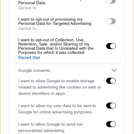
Personal Data.
ώρα που το θύμα έβγαινε από το διαμέρισμά
Opted In
του. Ο κατηγορούμενος αντιλήφθηκε τον
γείτονά του την ώρα που κατευθυνόταν προς
I want to opt-out of processing my
Personal Data for Targeted Advertising.
την έξοδο της πολυκατοικίας, άρπαξε μία
Opted In
αλυσίδα και άρχισε να τον κυνηγά.
I want to opt-out of Collection, Use,
Retention, Sale, and/or Sharing of my
Όπως ανέφερε το θύμα στο δικαστήριο, ο
Personal Data that Is Unrelated with the
Purposes for which it was collected.
58χρονος του κατάφερε χτύπημα στο σώμα
Opted Out
του από το οποίο όμως δεν τραυματίστηκε
καθώς φορούσε ένα χοντρό
μπουφάν
. Ο
Google consents
ίδιος συνέχισε λέγοντας πως, μετά το
I want to allow Google to enable storage
περιστατικό ο κατηγορούμενος επέστρεψε
related to advertising like cookies on web or
στο διαμέρισμά του, γδύθηκε, βγήκε στο
device identifiers in apps.
μπαλκόνι και άρχισε να βρίζει, να φτύνει και
I want to allow my user data to be sent to
να βρέχει περαστικούς με το λάστιχο
Google for online advertising purposes.
ποτίσματος.
I want to allow Google to send me
Γείτονας των δύο διαδίκων κατέθεσε
personalized advertising.