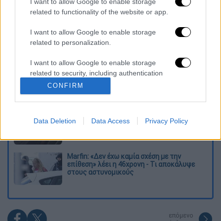
I want to allow Google to enable storage
related to functionality of the website or app.
Διαβάστε ακόμη
I want to allow Google to enable storage
Επιστήμονες ανακάλυψαν τον τέταρτο
related to personalization.
γνωστό τύπο μεταδοτικού καρκίνου στον
κόσμο
I want to allow Google to enable storage
related to security, including authentication
Μουντιάλ 2026: «Θα ανατινάξω τον Μέσι με
functionality and fraud prevention, and other
τέσσερις βόμβες» - Οι τρομοκρατικές
CONFIRM
απειλές που ερεύνησε το FBI
user protection.
Φρίκη στην Κρήτη: Τουρίστας μπήκε σε
Data Deletion
Data Access
Privacy Policy
κατάστημα και ρώτησε πόσο «κοστίζει»
ανήλικο κορίτσι για να ασελγήσει πάνω του
Marfin: «Δεν έχω καμία σχέση με την
επίθεση» λέει η 46χρονη - Τι αποκάλυψε
στους αστυνομικούς
επόμενο