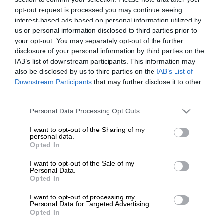
opt-out request is processed you may continue seeing
Γιατρός σε νοσοκομείο (AP Photo)
interest-based ads based on personal information utilized by
us or personal information disclosed to third parties prior to
your opt-out. You may separately opt-out of the further
Προσθέστε το ΕΘΝΟΣ στη Google
disclosure of your personal information by third parties on the
IAB’s list of downstream participants. This information may
Μια
56χρονη
γυναίκα
κατέληξε
στη ΜΕΘ του
also be disclosed by us to third parties on the
IAB’s List of
Downstream Participants
that may further disclose it to other
νοσοκομείου του
Πύργου
, καθώς είχε
third parties.
προσβληθεί από
κεραυνοβόλο
μηνιγγίτιδα
.
Please note that this website/app uses one or more Google
Personal Data Processing Opt Outs
Το απόγευμα της Παρασκευής (14/2) η
services and may gather and store information including but
γυναίκα διεκομίσθη με ασθενοφόρο στο
not limited to your visit or usage behaviour. You may click to
I want to opt-out of the Sharing of my
personal data.
grant or deny consent to Google and its third-party tags to
νοσοκομείο του Πύργου με
εξανθήματα
,
ζάλη
Opted In
use your data for below specified purposes in below Google
και υψηλό
πυρετό
. Οι γιατροί που την
consent section.
I want to opt-out of the Sale of my
εξέτασαν, τη διασωλήνωσαν αμέσως και τη
Personal Data.
Opted In
μετέφεραν στη Μονάδα Εντατικής
Θεραπείας, όπου κατέληξε τα ξημερώματα
I want to opt-out of processing my
Personal Data for Targeted Advertising.
του Σαββάτου (15/2).
Opted In