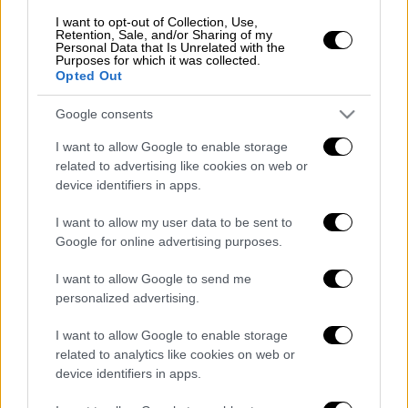
I want to opt-out of Collection, Use,
ΔΙΑΒΑΣΤΕ ΕΠΙΣΗΣ
Retention, Sale, and/or Sharing of my
Personal Data that Is Unrelated with the
Purposes for which it was collected.
Ελλάδα
|
16.02.2025 12:45
Opted Out
Τεράστιος όγκος νερού σε τρία
24ωρα στην Κεφαλονιά: «Βυθίστηκε»
Google consents
στη λάσπη το νησί
I want to allow Google to enable storage
related to advertising like cookies on web or
device identifiers in apps.
I want to allow my user data to be sent to
Αμέσως ειδοποιήθηκαν το οικογενειακό
Google for online advertising purposes.
περιβάλλον της 56χρονης, το πλήρωμα του
ΕΚΑΒ και οι συνάδελφοι της και δόθηκε η
I want to allow Google to send me
personalized advertising.
απαραίτητη χημειοπροφύλαξη. Το στέλεχος
μηνιγγίτιδας από το οποίο προσβλήθηκε η
I want to allow Google to enable storage
56χρονη είναι
το ίδιο είχε προσβληθεί τον
related to analytics like cookies on web or
προηγούμενο μήνα ο
20χρονος φοιτητής
device identifiers in apps.
στην Πάτρα
, όπως μεταδίδει η ΕΡΤ.