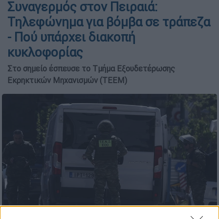
Συναγερμός στον Πειραιά:
Τηλεφώνημα για βόμβα σε τράπεζα
- Πού υπάρχει διακοπή
κυκλοφορίας
Στο σημείο έσπευσε το Τμήμα Εξουδετέρωσης
Εκρηκτικών Μηχανισμών (ΤΕΕΜ)