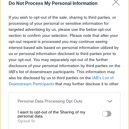
Do Not Process My Personal Information
(ΣΩΤΗΡΗΣ ΔΗΜΗΤΡΟΠΟΥΛΟΣ/EUROKINISSI)
If you wish to opt-out of the sale, sharing to third parties, or
Προσθέστε το ΕΘΝΟΣ στη Google
processing of your personal or sensitive information for
targeted advertising by us, please use the below opt-out
section to confirm your selection. Please note that after your
Τηλεφώνημα για
έκρηξη εμπρηστικού
opt-out request is processed you may continue seeing
μηχανισμού
σε υποκατάστημα τράπεζας
interest-based ads based on personal information utilized by
έγινε το μεσημέρι της Παρασκευής (21/2)
us or personal information disclosed to third parties prior to
your opt-out. You may separately opt-out of the further
στην οδό Τσαμαδού, στον
Πειραιά
.
disclosure of your personal information by third parties on the
IAB’s list of downstream participants. This information may
Στο σημείο έσπευσε το
Τμήμα
also be disclosed by us to third parties on the
IAB’s List of
Εξουδετέρωσης Εκρηκτικών Μηχανισμών
Downstream Participants
that may further disclose it to other
(ΤΕΕΜ),
ενώ υπάρχει
διακοπή κυκλοφορίας.
third parties.
Please note that this website/app uses one or more Google
Personal Data Processing Opt Outs
services and may gather and store information including but
not limited to your visit or usage behaviour. You may click to
I want to opt-out of the Sharing of my
personal data.
grant or deny consent to Google and its third-party tags to
Opted In
use your data for below specified purposes in below Google