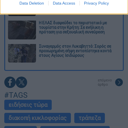
Data Deletion
Data Access
Privacy Policy
θερμοκρασίες»: Σε δραματικές συνθήκες
χιλιάδες μετανάστες στη Θέουτα
Η ΕΛΑΣ διαψεύδει το περιστατικό με
τουρίστα στην Κρήτη: Σε ενήλικη η
πρόταση για σεξουαλική συνεύρεση
Συναγερμός στον Λυκαβηττό: Σορός σε
προχωρημένη σήψη εντοπίστηκε κοντά
στους Αγίους Ισιδώρους
επόμενο
άρθρο
#TAGS
ειδήσεις τώρα
διακοπή κυκλοφορίας
τράπεζα