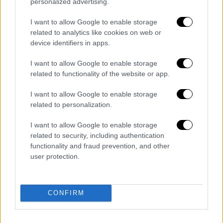
personalized advertising.
παραίτηση η ιατροδικαστής
Ρουμπίνη Λεονταρή
I want to allow Google to enable storage
related to analytics like cookies on web or
device identifiers in apps.
Η ανακοίνωση της ΕΛ.ΑΣ.
I want to allow Google to enable storage
related to functionality of the website or app.
«Λόγω διενέργειας ελέγχου από
κλιμάκιο
I want to allow Google to enable storage
ΤΕΕΜ
, διακοπή της κυκλοφορίας των
related to personalization.
οχημάτων στην οδό Τσαμαδού, από το ύψος
της οδού Δημήτρη Γούναρη, στην περιοχή
I want to allow Google to enable storage
related to security, including authentication
του Πειραιά.»
functionality and fraud prevention, and other
user protection.
Διαβάστε ακόμη
Kadebostany στο ethnos.gr: «Κάποτε
πίστευα ότι το να είσαι outsider ήταν
CONFIRM
αδυναμία, τώρα το βλέπω ως δύναμη»
«Χωρίς σκηνές και κουβέρτες σε ακραίες