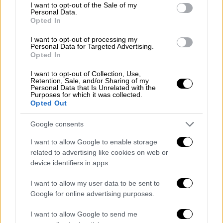
consent section.
I want to opt-out of the Sale of my
Personal Data.
Opted In
I want to opt-out of processing my
Personal Data for Targeted Advertising.
Opted In
I want to opt-out of Collection, Use,
Retention, Sale, and/or Sharing of my
ΔΙΑΒΑΣΤΕ ΕΠΙΣΗΣ
Personal Data that Is Unrelated with the
Purposes for which it was collected.
Opted Out
Ελλάδα
|
21.02.2025 14:49
Τέμπη: Γονείς θυμάτων ζητούν να
Google consents
τους παραδοθεί η έκθεση
I want to allow Google to enable storage
κατάσχεσης των βίντεο της
related to advertising like cookies on web or
εταιρείας φύλαξης του ΟΣΕ
device identifiers in apps.
I want to allow my user data to be sent to
Ελλάδα
|
21.02.2025 14:40
Google for online advertising purposes.
Ραγδαίες εξελίξεις στην υπόθεση του
Βασίλη Καλογήρου: Υπέβαλε
I want to allow Google to send me