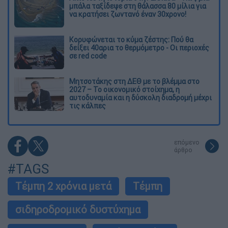
μπάλα ταξίδεψε στη θάλασσα 80 μίλια για
να κρατήσει ζωντανό έναν 30χρονο!
Κορυφώνεται το κύμα ζέστης: Πού θα
δείξει 40αρια το θερμόμετρο - Οι περιοχές
σε red code
Μητσοτάκης στη ΔΕΘ με το βλέμμα στο
2027 – Το οικονομικό στοίχημα, η
αυτοδυναμία και η δύσκολη διαδρομή μέχρι
τις κάλπες
επόμενο
άρθρο
#TAGS
Τέμπη 2 χρόνια μετά
Τέμπη
σιδηροδρομικό δυστύχημα