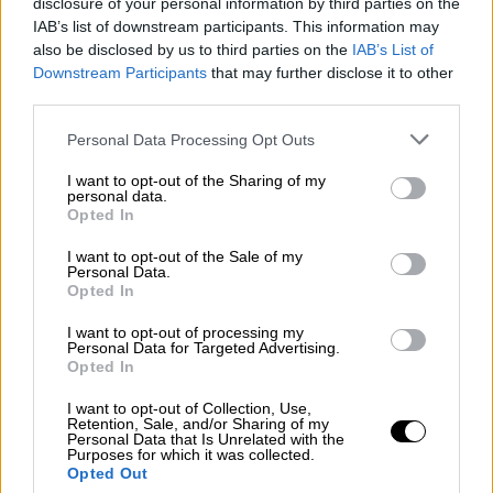
disclosure of your personal information by third parties on the
IAB’s list of downstream participants. This information may
also be disclosed by us to third parties on the
IAB’s List of
Downstream Participants
that may further disclose it to other
third parties.
Please note that this website/app uses one or more Google
Personal Data Processing Opt Outs
services and may gather and store information including but
not limited to your visit or usage behaviour. You may click to
I want to opt-out of the Sharing of my
personal data.
grant or deny consent to Google and its third-party tags to
Opted In
use your data for below specified purposes in below Google
consent section.
I want to opt-out of the Sale of my
Personal Data.
Opted In
I want to opt-out of processing my
Personal Data for Targeted Advertising.
Opted In
I want to opt-out of Collection, Use,
Retention, Sale, and/or Sharing of my
Personal Data that Is Unrelated with the
Purposes for which it was collected.
Opted Out