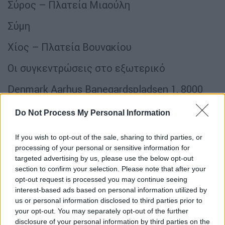
Σύρος – Πλατεία Μιαούλη
Σύμη
Χίος – Πλατεία Βουνακίου
Οι συγκεντρώσεις στο εξωτερικό
Denmark Aarhus Banegardspladsen 1, 8000
1700
Do Not Process My Personal Information
Iceland Akureyri Round square, Center 1730
If you wish to opt-out of the sale, sharing to third parties, or
The Netherlands Amsterdam Museumplein
processing of your personal or sensitive information for
1800
targeted advertising by us, please use the below opt-out
section to confirm your selection. Please note that after your
Spain Barcelona Arc de Triomf 1200
opt-out request is processed you may continue seeing
interest-based ads based on personal information utilized by
Ireland Belfast Belfast City Hall 1700
us or personal information disclosed to third parties prior to
your opt-out. You may separately opt-out of the further
Germany Berlin Hiroshimastra?e 11 15, 10785
disclosure of your personal information by third parties on the