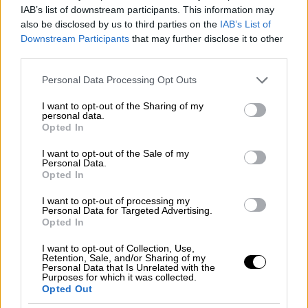
1800
IAB’s list of downstream participants. This information may
also be disclosed by us to third parties on the
IAB’s List of
UK Birmingham Victoria Square 2100
Downstream Participants
that may further disclose it to other
third parties.
Germany Bonn Munsterplatz 1800
Please note that this website/app uses one or more Google
Personal Data Processing Opt Outs
services and may gather and store information including but
USA Boston Consulate General of Greece –
not limited to your visit or usage behaviour. You may click to
I want to opt-out of the Sharing of my
86 Beacon St, Boston, MA 02108 1700
personal data.
grant or deny consent to Google and its third-party tags to
Opted In
use your data for below specified purposes in below Google
Czechia Brno Αστρονομικό ρολόι 1800
consent section.
I want to opt-out of the Sale of my
Personal Data.
Belgium Brussels Place Luxemburg 1700
Opted In
Romania Bucharest Piata Universitatii 1430
I want to opt-out of processing my
Personal Data for Targeted Advertising.
Opted In
Hungary Budapest Ελληνική Πρεσβεία
(Szegfu u. 3) 1063 1800
I want to opt-out of Collection, Use,
Retention, Sale, and/or Sharing of my
Personal Data that Is Unrelated with the
Argentina Buenos Aires Plaza de Mayo 1800
Purposes for which it was collected.
Opted Out
Italy Calambria