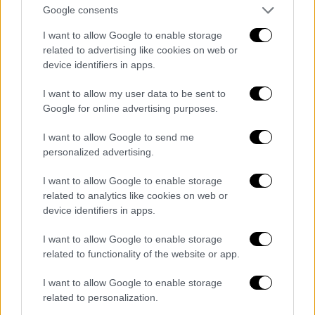
Google consents
UK Cambridge Cambridge Market 1800
I want to allow Google to enable storage
related to advertising like cookies on web or
Germany Cologne Harry Blum Platz 2200
device identifiers in apps.
Denmark Copenhagen Hammerensgade 4,
I want to allow my user data to be sent to
1267 1700
Google for online advertising purposes.
Ireland Cork Daunt Square Patrick’s st. 1500
I want to allow Google to send me
personalized advertising.
Germany Dortmund Friedensplatz 1800
I want to allow Google to enable storage
Germany Dusseldorf Johannes Rau Platz 1100
related to analytics like cookies on web or
device identifiers in apps.
Ireland Dublin The Spire 1200
I want to allow Google to enable storage
Scotland Edinburgh Princess Street & Castle
related to functionality of the website or app.
Street 1200
I want to allow Google to enable storage
related to personalization.
Germany Frankfurt Paulskirche 1700