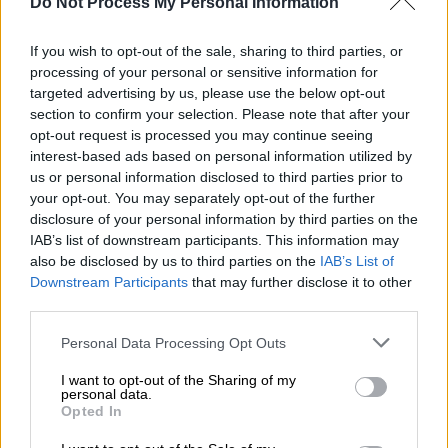
Do Not Process My Personal Information
πλήθος φώναζε «
δικαιοσύνη».
If you wish to opt-out of the sale, sharing to third parties, or
processing of your personal or sensitive information for
targeted advertising by us, please use the below opt-out
section to confirm your selection. Please note that after your
opt-out request is processed you may continue seeing
interest-based ads based on personal information utilized by
us or personal information disclosed to third parties prior to
your opt-out. You may separately opt-out of the further
disclosure of your personal information by third parties on the
IAB’s list of downstream participants. This information may
also be disclosed by us to third parties on the
IAB’s List of
Downstream Participants
that may further disclose it to other
third parties.
Please note that this website/app uses one or more Google
Personal Data Processing Opt Outs
ΔΙΑΒΑΣΤΕ ΕΠΙΣΗΣ
services and may gather and store information including but
not limited to your visit or usage behaviour. You may click to
I want to opt-out of the Sharing of my
Ελλάδα
|
28.02.2025 16:53
personal data.
grant or deny consent to Google and its third-party tags to
Opted In
Βίντεο: Η στιγμή που η αστυνομία με
use your data for below specified purposes in below Google
χημικά και αύρες νερού επιχειρεί να
consent section.