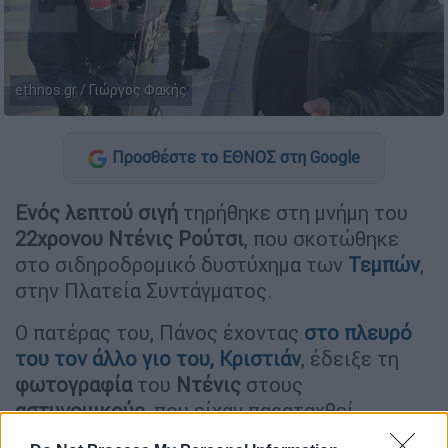
ethnos.gr / Γιώργος Φακής
Προσθέστε το ΕΘΝΟΣ στη Google
Ενός λεπτού σιγή
τηρήθηκε στη μνήμη του
22χρονου Ντένις Ρούτσι
, που σκοτώθηκε
στο σιδηροδρομικό δυστύχημα των
Τεμπών
,
στην Πλατεία Συντάγματος.
Ο πατέρας του, Πάνος έχοντας
στο πλευρό
του τον άλλο γιο του, Κριστιάν
, έδειξε τη
φωτογραφία
του
Ντένις
στους
αστυνομικούς
, που είχαν παραταχθεί
μπροστά από τη Βουλή τη στιγμή που το