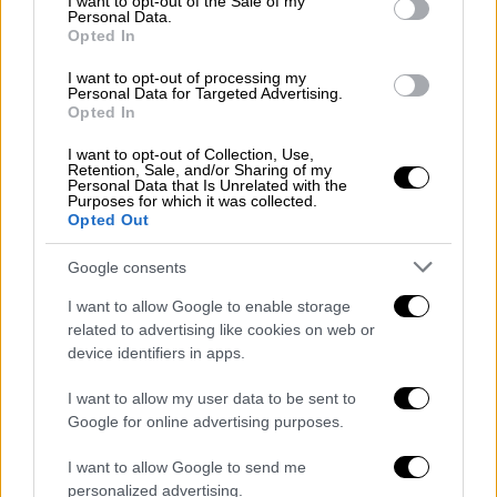
I want to opt-out of the Sale of my
Personal Data.
διώξει τους διαδηλωτές από τη
Opted In
Βουλή
I want to opt-out of processing my
Personal Data for Targeted Advertising.
Opted In
Ελλάδα
|
28.02.2025 17:00
Τελικά πόσο κόσμο είχε το
I want to opt-out of Collection, Use,
Retention, Sale, and/or Sharing of my
συλλαλητήριο στο Σύνταγμα; Τι
Personal Data that Is Unrelated with the
Purposes for which it was collected.
απαντά ειδική εφαρμογή
Opted Out
Google consents
I want to allow Google to enable storage
« Δεν έχουν τίποτα με εσάς. Απλά αφήστε τα
related to advertising like cookies on web or
κάτω, δεν θα σας κάνουν τίποτα. Μπορούσε
device identifiers in apps.
να είναι το αδελφός σου, το παιδί σου,
να
είστε μαζί μας
», τους είπε.
I want to allow my user data to be sent to
Google for online advertising purposes.
Τραγούδησαν «της δικαιοσύνης ήλιε
I want to allow Google to send me
νοητέ» στη μνήμη των θυμάτων
personalized advertising.