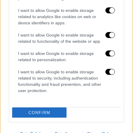
Στη συνέχεια κάθισε με νεαρούς
I want to allow Google to enable storage
διαδηλωτές, που τραγουδούσαν το «
Της
related to analytics like cookies on web or
δικαιοσύνης ήλιε νοητέ
» του Μίκη
device identifiers in apps.
Θοδωράκη στη μνήμη των θυμάτων. Αρκετοί
I want to allow Google to enable storage
έσπευσαν να του δώσουν μία αγκαλιά για να
related to functionality of the website or app.
απαλύνουν τον πόνο του.
I want to allow Google to enable storage
related to personalization.
I want to allow Google to enable storage
related to security, including authentication
functionality and fraud prevention, and other
user protection.
CONFIRM