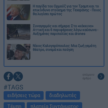
Η παγίδα του Ορμούζ για τον Τραμπ και το
επικίνδυνο στοίχημα της Τεχεράνης - Ποιος
θα λυγίσει πρώτος
Συναγερμός και σήμερα: Στο «κόκκινο»
Αττική και 6 περιφέρειες λόγω καύσωνα -
Αυξημένες περιπολίες και drones
Νίκος Καλογερόπουλος: Μια ζωή γεμάτη
θέατρο, σινεμά και ποίηση
επόμενο
άρθρο
#TAGS
ειδήσεις τώρα
διαδηλωτές
Τέμπη
πλατεία Συντάγματος