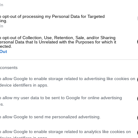
In
τα οποία στη θέα των αστυνομικών τράπηκαν
to opt-out of processing my Personal Data for Targeted
ing.
In
o opt-out of Collection, Use, Retention, Sale, and/or Sharing
ersonal Data that Is Unrelated with the Purposes for which it
lected.
Out
: Πότε αλλάζει ο καιρός και ανεβαίνει
αρουσάκη
consents
o allow Google to enable storage related to advertising like cookies on
evice identifiers in apps.
 ηλικιωμένο με τη χρήση σωματικής
o allow my user data to be sent to Google for online advertising
s.
to allow Google to send me personalized advertising.
οι αστυνομικοί στον 16χρονο,
o allow Google to enable storage related to analytics like cookies on
αι κατασχέθηκε ένα σακίδιο που
evice identifiers in apps.