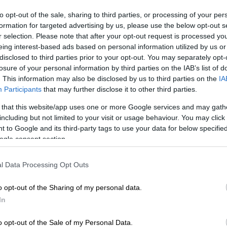
to opt-out of the sale, sharing to third parties, or processing of your per
formation for targeted advertising by us, please use the below opt-out s
r selection. Please note that after your opt-out request is processed y
eing interest-based ads based on personal information utilized by us or
disclosed to third parties prior to your opt-out. You may separately opt-
losure of your personal information by third parties on the IAB’s list of
. This information may also be disclosed by us to third parties on the
IA
Participants
that may further disclose it to other third parties.
 that this website/app uses one or more Google services and may gath
including but not limited to your visit or usage behaviour. You may click 
 to Google and its third-party tags to use your data for below specifi
ogle consent section.
 το ΕΘΝΟΣ στη Google
l Data Processing Opt Outs
ν και μάλιστα σε χώρο
σχολείου
, συνελήφθη
o opt-out of the Sharing of my personal data.
χή της
Τούμπας
.
In
της Κυριακής 2 Μαρτίου πλήρωμα
όπισε τον 16χρονο σε αύλειο χώρο
o opt-out of the Sale of my Personal Data.