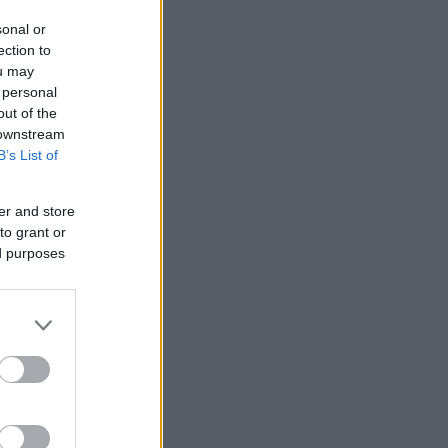
sonal or
ection to
ou may
 personal
out of the
 downstream
B’s List of
er and store
to grant or
ed purposes