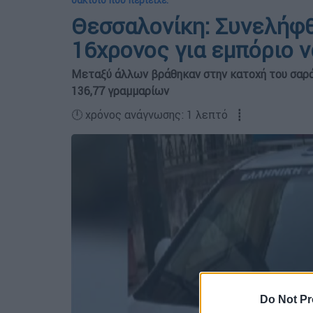
σακίδιο που περιείχε:
Θεσσαλονίκη: Συνελήφθ
16χρονος για εμπόριο 
Μεταξύ άλλων βράθηκαν στην κατοχή του σαρά
136,77 γραμμαρίων
🕛 χρόνος ανάγνωσης: 1 λεπτό ┋
Do Not Pr