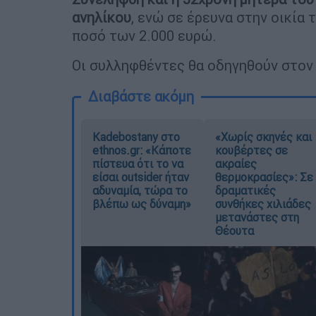
ανηλίκου
, ενώ σε έρευνα στην οικία
ποσό των 2.000 ευρώ.
Οι συλληφθέντες θα οδηγηθούν στον 
Διαβάστε ακόμη
Kadebostany στο
«Χωρίς σκηνές και
ethnos.gr: «Κάποτε
κουβέρτες σε
πίστευα ότι το να
ακραίες
είσαι outsider ήταν
θερμοκρασίες»: Σε
αδυναμία, τώρα το
δραματικές
βλέπω ως δύναμη»
συνθήκες χιλιάδες
μετανάστες στη
Θέουτα