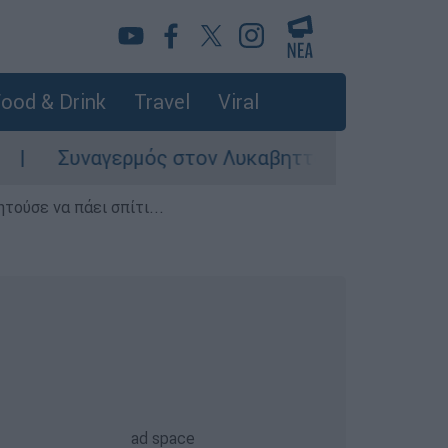
ood & Drink
Travel
Viral
υναγερμός στον Λυκαβηττό: Σορός σε προχωρημ
τούσε να πάει σπίτι...