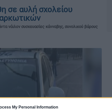
η σε αυλή σχολείου
ναρκωτικών
ντα νάιλον συσκευασίες κάνναβης, συνολικού βάρους
ocess My Personal Information