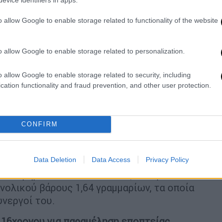
o allow Google to enable storage related to functionality of the website
ναβης
, συνολικού βάρους 136,77
o allow Google to enable storage related to personalization.
τισμένα με ποσότητα κάνναβης,
o allow Google to enable storage related to security, including
cation functionality and fraud prevention, and other user protection.
ας,
CONFIRM
ποσό των 395 ευρώ.
Data Deletion
Data Access
Privacy Policy
 το χρηματικό ποσό των 755,10 ευρώ και
νολικού βάρους 1,64 γραμμαρίων, τα οποία
υνεργοί του.
 16χρονου για παραμέληση εποπτείας