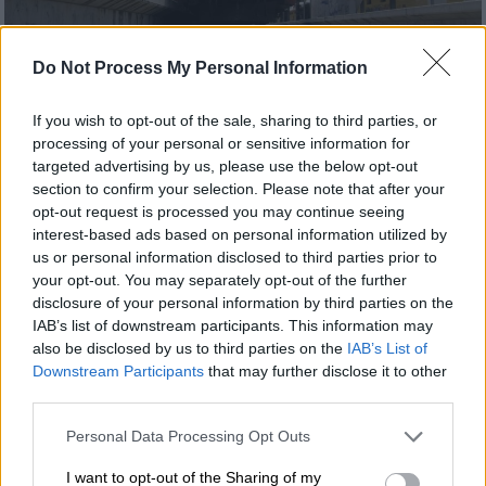
Do Not Process My Personal Information
(EUROKINISSI/ΘΑΝΑΣΗΣ ΚΑΛΛΙΑΡΑΣ)
If you wish to opt-out of the sale, sharing to third parties, or
processing of your personal or sensitive information for
targeted advertising by us, please use the below opt-out
Προσθέστε το ΕΘΝΟΣ στη Google
section to confirm your selection. Please note that after your
opt-out request is processed you may continue seeing
interest-based ads based on personal information utilized by
Μαθητής ΕΠΑΛ
παρασύρθηκε από
us or personal information disclosed to third parties prior to
διερχόμενο τρένο
στην
Αλεξάνδρεια
your opt-out. You may separately opt-out of the further
Ημαθίας,
στην προσπάθειά του να περάσει
disclosure of your personal information by third parties on the
IAB’s list of downstream participants. This information may
στην απέναντι πλευρά, όπου και βρίσκεται
also be disclosed by us to third parties on the
IAB’s List of
το σχολείο του.
Downstream Participants
that may further disclose it to other
third parties.
ΔΙΑΒΑΣΤΕ ΕΠΙΣΗΣ
Please note that this website/app uses one or more Google
Personal Data Processing Opt Outs
services and may gather and store information including but
Ελλάδα
|
05.03.2025 23:49
not limited to your visit or usage behaviour. You may click to
I want to opt-out of the Sharing of my