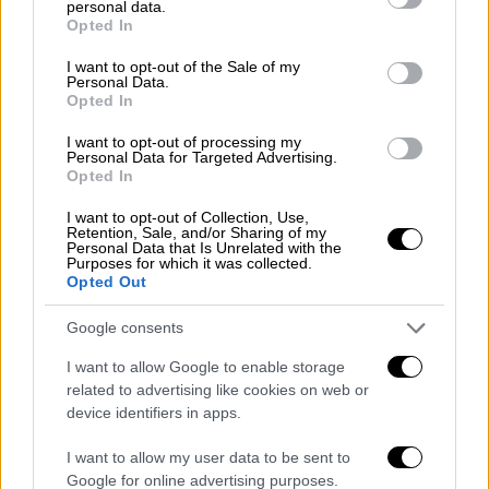
personal data.
Νέες σκηνές αστυνομικής βίας στο
grant or deny consent to Google and its third-party tags to
Opted In
use your data for below specified purposes in below Google
Σύνταγμα: Τα ΜΑΤ διώχνουν τους
consent section.
I want to opt-out of the Sale of my
διαδηλωτές - Βίντεο
Personal Data.
Opted In
Ελλάδα
|
06.03.2025 07:30
I want to opt-out of processing my
Personal Data for Targeted Advertising.
Τραγωδία στη Θεσσαλονίκη: Ένας
Opted In
νεκρός από φωτιά σε διαμέρισμα -
I want to opt-out of Collection, Use,
Βρέθηκε στον ακάλυπτο της
Retention, Sale, and/or Sharing of my
πολυκατοικίας
Personal Data that Is Unrelated with the
Purposes for which it was collected.
Opted Out
Google consents
«Στην περιοχή δεν υπάρχει μπάρα
I want to allow Google to enable storage
ούτε φανάρι, εδώ και χρόνια»
related to advertising like cookies on web or
device identifiers in apps.
Σύμφωνα με
αυτόπτη μάρτυρα
, στην περιοχή
I want to allow my user data to be sent to
δεν υπάρχει μπάρα ούτε φανάρι, εδώ και
Google for online advertising purposes.