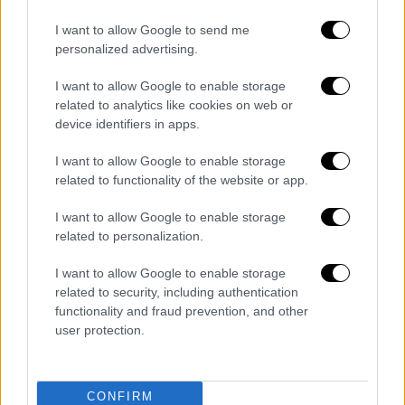
χρόνια, ενώ το τρένο ερχόταν από τη
Θεσσαλονίκη
.
I want to allow Google to send me
personalized advertising.
Με βάση με πληροφορίες της ΕΡΤ, το παιδί
προσπάθησε να περάσει τις γραμμές για να
I want to allow Google to enable storage
related to analytics like cookies on web or
πάει
σχολείο
. Στο σημείο κλήθηκε
device identifiers in apps.
ασθενοφόρο του
ΕΚΑΒ
, το οποίο και το
παρέλαβε.
I want to allow Google to enable storage
related to functionality of the website or app.
I want to allow Google to enable storage
related to personalization.
I want to allow Google to enable storage
related to security, including authentication
functionality and fraud prevention, and other
user protection.
CONFIRM