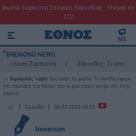
Φωτιά τώρα στο Στεφάνι Κορινθίας - Ήχησε το
112
BREAKING NEWS:
κτέλεση Ζαμπούνη
Ζάκυνθος: Τι απαντά η 
δημοφιλές τώρα:
Σου καίει το μυαλό: Το Netflix έφερε
την ταινιάρα του Νόλαν που οι φαν έχουν κρυφό νο1 στην
καρδιά...
┋
Ελλάδα
┋
06.03.2025 08:55
Newsroom