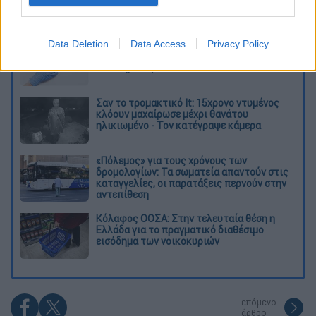
Διαβάστε ακόμη
Data Deletion
Data Access
Privacy Policy
Δημιούργησαν με AI νέους ιούς μέσα σε
λίγες ώρες - Γιατί προβληματίζονται οι
επιστήμονες
Σαν το τρομακτικό It: 15χρονο ντυμένος
κλόουν μαχαίρωσε μέχρι θανάτου
ηλικιωμένο - Τον κατέγραψε κάμερα
«Πόλεμος» για τους χρόνους των
δρομολογίων: Τα σωματεία απαντούν στις
καταγγελίες, οι παρατάξεις περνούν στην
αντεπίθεση
Κόλαφος ΟΟΣΑ: Στην τελευταία θέση η
Ελλάδα για το πραγματικό διαθέσιμο
εισόδημα των νοικοκυριών
επόμενο
άρθρο