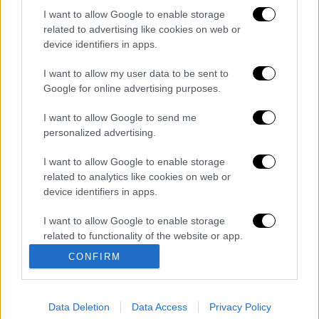
I want to allow Google to enable storage
Οι τυχεροί αριθμοί στη σημερινή κλήρωση
related to advertising like cookies on web or
Τζόκερ είναι οι εξής:
18, 26, 21, 3, 11 και
device identifiers in apps.
Τζόκερ ο αριθμός 16.
I want to allow my user data to be sent to
Διαβάστε ακόμη
Google for online advertising purposes.
«Στέρεψε» η αγορά από πινακίδες
I want to allow Google to send me
κυκλοφορίας: Χιλιάδες αυτοκίνητα
personalized advertising.
παραμένουν αταξινόμητα - Λύση αναζητά
το υπουργείο
I want to allow Google to enable storage
Στη φυλακή ο δήμαρχος Στυλίδας και άλλα
related to analytics like cookies on web or
δύο άτομα για τη φωτιά στη Βοιωτία
device identifiers in apps.
I want to allow Google to enable storage
Επιστροφή στο μέλλον; Τα υπερηχητικά
related to functionality of the website or app.
αεροπλάνα ετοιμάζονται να ξαναπετάξουν -
Αλλά υπάρχει ένα πρόβλημα
CONFIRM
I want to allow Google to enable storage
related to personalization.
Το ταξίδι στον Ειρηνικό πάνω σε μια σχεδία
φθάνει στο τέλος του – Το Κον Τίκι και οι
Data Deletion
Data Access
Privacy Policy
I want to allow Google to enable storage
περιπέτειές του