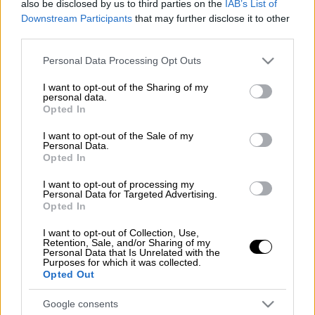
also be disclosed by us to third parties on the
IAB’s List of
Downstream Participants
that may further disclose it to other
Πραγματοποιήθηκε σήμερα, Πέμπτη (6/3), η
third parties.
κλήρωση
Τζόκερ
με αριθμό 2880 που
μοιράζει στην πρώτη
κατηγορία
ποσό, άνω
Please note that this website/app uses one or more Google
Personal Data Processing Opt Outs
services and may gather and store information including but
των
4.600.000 ευρώ.
not limited to your visit or usage behaviour. You may click to
I want to opt-out of the Sharing of my
personal data.
grant or deny consent to Google and its third-party tags to
Opted In
use your data for below specified purposes in below Google
ΔΙΑΒΑΣΤΕ ΕΠΙΣΗΣ
consent section.
I want to opt-out of the Sale of my
Personal Data.
Μουσική
|
06.03.2025 22:00
Opted In
Ανακοινώθηκαν πρωταγωνιστές που
θα λάμψουν στο Γκλάστονμπερι 2025
I want to opt-out of processing my
Personal Data for Targeted Advertising.
Opted In
Πολιτική
|
06.03.2025 22:09
I want to opt-out of Collection, Use,
Retention, Sale, and/or Sharing of my
Χατζηδάκης: Δεν θα επιτρέψουμε να
Personal Data that Is Unrelated with the
ζήσει η Ελλάδα τον μύθο του Σισύφου
Purposes for which it was collected.
Opted Out
Google consents