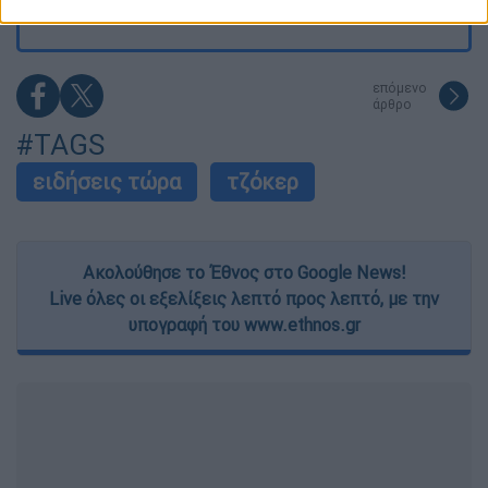
related to security, including authentication
functionality and fraud prevention, and other
user protection.
επόμενο
άρθρο
#TAGS
ειδήσεις τώρα
τζόκερ
Ακολούθησε το Έθνος στο Google News!
Live όλες οι εξελίξεις λεπτό προς λεπτό, με την
υπογραφή του www.ethnos.gr