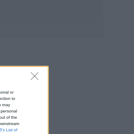
sonal or
ection to
ou may
 personal
out of the
 downstream
B’s List of