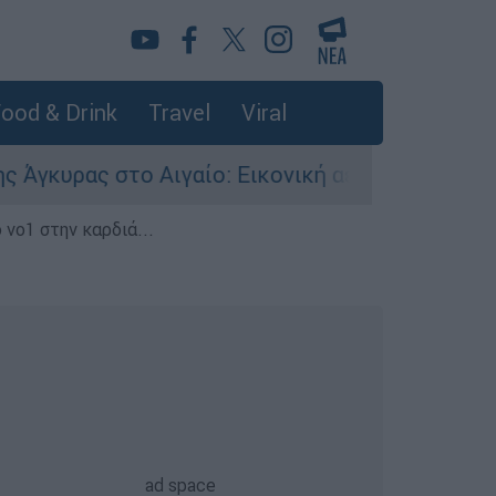
ood & Drink
Travel
Viral
ς στο Αιγαίο: Εικονική αερομαχία ανάμεσα σε ε
 νο1 στην καρδιά...