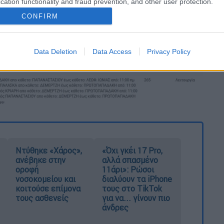
cation functionality and fraud prevention, and other user protection.
CONFIRM
Data Deletion
Data Access
Privacy Policy
Ντύθηκε «Χάρος»,
«Όχι γκέι 17 Pro,
ανέβηκε στην
αλλά σπασμένο
οροφή
11άρι»: Ρώσοι
νοσοκομείου και
διαλύουν τα iPhone
κοιτούσε επίμονα
τους στο TikTok
τους ασθενείς
για να... γίνουν πιο
άνδρες