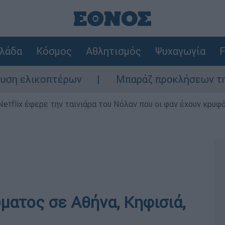
λάδα
Κόσμος
Αθλητισμός
Ψυχαγωγία
F
λικοπτέρων
Μπαράζ προκλήσεων της Άγκυρα
Netflix έφερε την ταινιάρα του Νόλαν που οι φαν έχουν κρυφό
ατος σε Αθήνα, Κηφισιά,