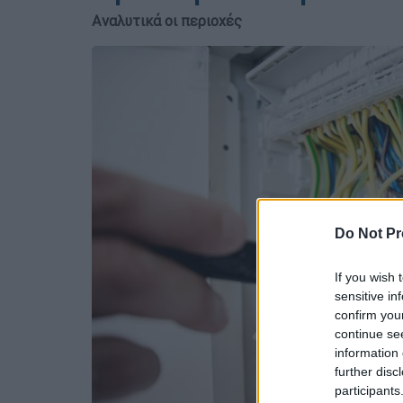
Αναλυτικά οι περιοχές
Do Not Pr
If you wish 
sensitive in
confirm you
continue se
information 
further disc
participants