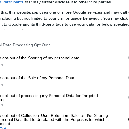
Participants
that may further disclose it to other third parties.
 that this website/app uses one or more Google services and may gath
including but not limited to your visit or usage behaviour. You may click 
 to Google and its third-party tags to use your data for below specifi
ogle consent section.
 το ΕΘΝΟΣ στη Google
l Data Processing Opt Outs
o opt-out of the Sharing of my personal data.
σει για σήμερα, Τετάρτη 11 Μαρτίου
In
Αττικής.
o opt-out of the Sale of my Personal Data.
In
to opt-out of processing my Personal Data for Targeted
ing.
In
o opt-out of Collection, Use, Retention, Sale, and/or Sharing
ersonal Data that Is Unrelated with the Purposes for which it
lected.
Out