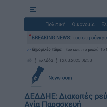
Πολιτική
Οικονομία
Ελ
 Δαμίγο που έχασε τη ζωή του στη σύγκρουση ε
BREAKING NEWS:
δημοφιλές τώρα:
Σου καίει το μυαλό: Το 
┋
Ελλάδα
┋
12.03.2025 06:30
Newsroom
ΔΕΔΔΗΕ: Διακοπές ρεύμ
Αγία Παρασκευή