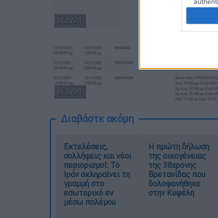
authenti
ΔΕΔΔΗΕ
ΔΕΔΔΗΕ
Διαβάστε ακόμη
Εκτελέσεις,
Η πρώτη δήλωση
συλλήψεις και νέοι
της οικογένειας
περιορισμοί: Το
της 38χρονης
Ιράν σκληραίνει τη
Βρετανίδας που
γραμμή στο
δολοφονήθηκε
εσωτερικό εν
στην Κυψέλη
μέσω πολέμου