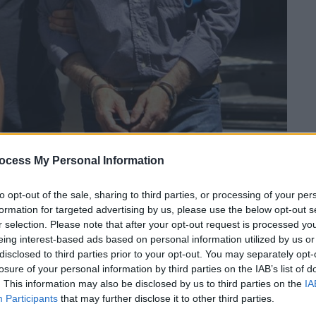
ocess My Personal Information
 το ΕΘΝΟΣ στη Google
to opt-out of the sale, sharing to third parties, or processing of your per
formation for targeted advertising by us, please use the below opt-out s
r selection. Please note that after your opt-out request is processed y
νησε και διεκόπη η δίκη του
Επαμεινώνδα
eing interest-based ads based on personal information utilized by us or
ο Λαμίας.
disclosed to third parties prior to your opt-out. You may separately opt-
losure of your personal information by third parties on the IAB’s list of
οι συνήγοροι της οικογένειας του
. This information may also be disclosed by us to third parties on the
IA
Κωνσταντόπουλος και Ζωή
Participants
that may further disclose it to other third parties.
υν
παρέμβαση
στη διαδικασία που εξετάζει