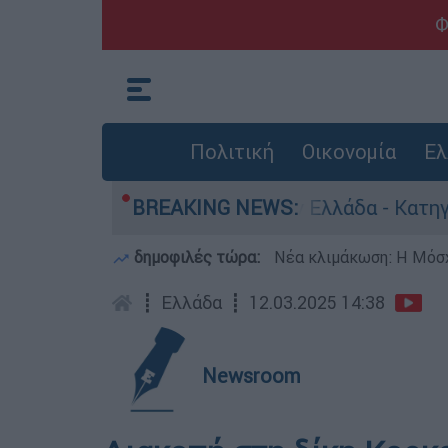
Φ
Πολιτική
Οικονομία
Ελ
 ανθρωποκτονίες στην Ελλάδα - Κατηγορείται κα
BREAKING NEWS:
δημοφιλές τώρα:
Νέα κλιμάκωση: Η Μόσχ
┋
Ελλάδα
┋
12.03.2025 14:38
Newsroom