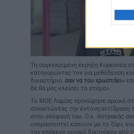
Τη συγκεκριμένη έκρηξη Κορκονέα σ
κατηγορώντας τον για μεθόδευση και 
δικαστήριο,
σαν να του χρωστάει
» επ
δε θα μας κλείσει το στόμα».
Το ΜΟΕ Λαμίας προχώρησε αρχικά στ
συναντώντας την έντονη αντίδραση 
στην απόφασή του. Ο κ. Αστρακάς απ
υπερασπιστεί κάποιον με το ζόρι, ε
τον επόμενο ορισμό δικηγόρου από τ