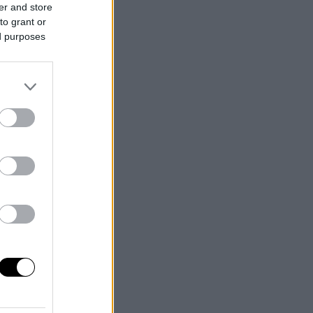
er and store
to grant or
ed purposes