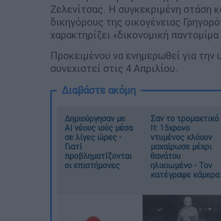
Ζελενίτσας. Η συγκεκριμένη στάση κ
δικηγόρους της οικογένειας Γρηγορό
χαρακτηρίζει «δικονομική παντομίμα τ
Προκειμένου να ενημερωθεί για την υ
συνεχιστεί στις 4 Απριλίου.
Διαβάστε ακόμη
Δημιούργησαν με
Σαν το τρομακτικό
AI νέους ιούς μέσα
It: 15χρονο
σε λίγες ώρες -
ντυμένος κλόουν
Γιατί
μαχαίρωσε μέχρι
προβληματίζονται
θανάτου
οι επιστήμονες
ηλικιωμένο - Τον
κατέγραψε κάμερα