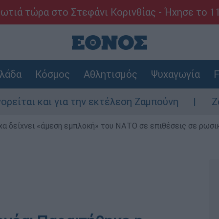
ωτιά τώρα στο Στεφάνι Κορινθίας - Ήχησε το 1
λάδα
Κόσμος
Αθλητισμός
Ψυχαγωγία
F
ι για την εκτέλεση Ζαμπούνη
Ζάκυνθος: Τ
α δείχνει «άμεση εμπλοκή» του ΝΑΤΟ σε επιθέσεις σε ρωσι