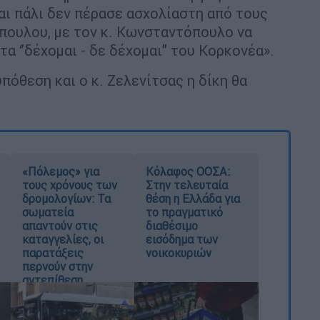
αι πάλι δεν πέρασε ασχολίαστη από τους
πουλου, με τον κ. Κωνσταντόπουλο να
α ‘’δέχομαι - δε δέχομαι’’ του Κορκονέα».
πόθεση και ο κ. Ζελενίτσας η δίκη θα
«Πόλεμος» για
Κόλαφος ΟΟΣΑ:
τους χρόνους των
Στην τελευταία
δρομολογίων: Τα
θέση η Ελλάδα για
σωματεία
το πραγματικό
απαντούν στις
διαθέσιμο
καταγγελίες, οι
εισόδημα των
παρατάξεις
νοικοκυριών
περνούν στην
αντεπίθεση