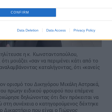
CONFIRM
Data Deletion
Data Access
Privacy Policy
τηλίτευσε η κ. Κωνσταντοπούλου,
ότι μοιάζει «σαν να περιμένει κάτι από το
αναλαμβάνοντας καταλήγοντας, ότι «κανείς
ον ορισμό του Δικηγόρου Μιχάλη Αστρακά,
του πρώην ειδικού φρουρού που επέμενε
οχώρησε δηλώνοντας ότι δεν πρόκειται να
νώ στη συνέχεια ο κατηγορούμενος δέχτηκε
ο Δικαστήριο που είναι ο Γιώργος