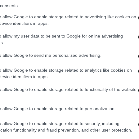
δικηγόρο Λάρισας
που
κατέθεσε την
consents
οπούλου να θυμίζει στους δημοσιογράφους
o allow Google to enable storage related to advertising like cookies on
νη βουλευτής της Χρυσής Αυγής στον
evice identifiers in apps.
o allow my user data to be sent to Google for online advertising
ροεδρείο
θέλησε να ορίσει νέο συνήγορο
s.
αρνήθηκε και ζήτησε να αποχωρήσει από την
to allow Google to send me personalized advertising.
ομαι άλλο αυτά τα ψέματα
που ακούγονται».
o allow Google to enable storage related to analytics like cookies on
evice identifiers in apps.
o allow Google to enable storage related to functionality of the website
o allow Google to enable storage related to personalization.
o allow Google to enable storage related to security, including
cation functionality and fraud prevention, and other user protection.
video