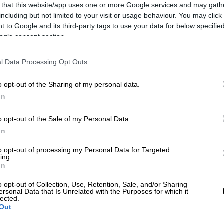
 that this website/app uses one or more Google services and may gath
του πρότερου σύννομου βίου που οδήγησε
including but not limited to your visit or usage behaviour. You may click 
 ειδικό φρουρό.
 to Google and its third-party tags to use your data for below specifi
ogle consent section.
l Data Processing Opt Outs
o opt-out of the Sharing of my personal data.
ή πρόταση για το Μάτι: «Οργανωμένη
In
σφάλεια, δεν γίνεται»
o opt-out of the Sale of my Personal Data.
In
«σε μια τέτοια ποινική διαδικασία
δεν
to opt-out of processing my Personal Data for Targeted
ing.
ά
», κάτι που προκάλεσε την αντίδραση της
In
βερώνη, που τόνισε στο Δικαστήριο ότι με
o opt-out of Collection, Use, Retention, Sale, and/or Sharing
 τα δικαιώματα του εντολέα της, όπως
ersonal Data that Is Unrelated with the Purposes for which it
lected.
Out