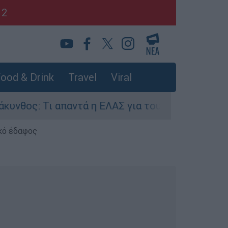
12
ood & Drink
Travel
Viral
ι απαντά η ΕΛΑΣ για τους 8 βιασμούς τουριστρι
κό έδαφος