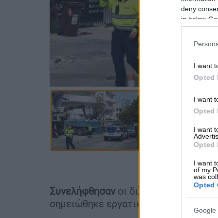
deny consent
in below Go
Persona
I want t
Opted 
I want t
Opted 
I want 
Advertis
Opted 
I want t
Προσθέστε
of my P
was col
Opted 
Συνελήφθησαν
οι δύο
εργολάβοι
της 
σημειώθηκε εργατικό δυστύχημα.
Google 