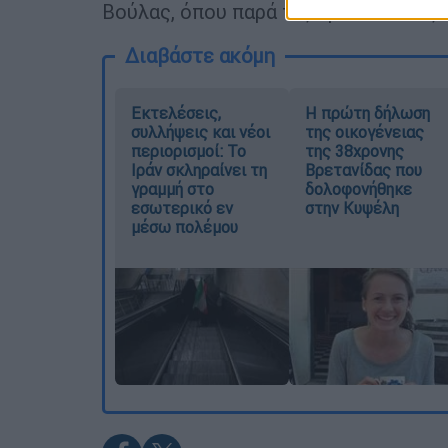
Βούλας, όπου παρά τις προσπάθειες 
Διαβάστε ακόμη
Εκτελέσεις,
Η πρώτη δήλωση
συλλήψεις και νέοι
της οικογένειας
περιορισμοί: Το
της 38χρονης
Ιράν σκληραίνει τη
Βρετανίδας που
γραμμή στο
δολοφονήθηκε
εσωτερικό εν
στην Κυψέλη
μέσω πολέμου