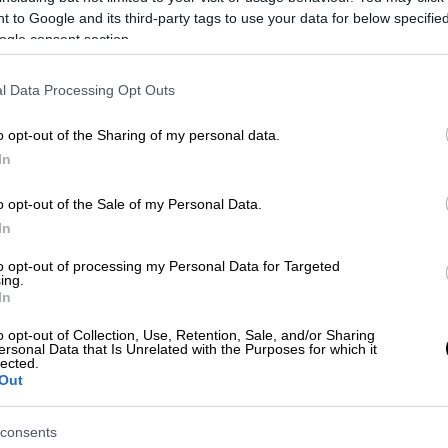
 to Google and its third-party tags to use your data for below specifi
ogle consent section.
l Data Processing Opt Outs
o opt-out of the Sharing of my personal data.
In
o opt-out of the Sale of my Personal Data.
In
to opt-out of processing my Personal Data for Targeted
ing.
In
o opt-out of Collection, Use, Retention, Sale, and/or Sharing
 το ΕΘΝΟΣ στη Google
ersonal Data that Is Unrelated with the Purposes for which it
lected.
Out
οικοδομής στη
Βούλα
, όπου χθες (12/3)
consents