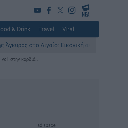
ood & Drink
Travel
Viral
ς στο Αιγαίο: Εικονική αερομαχία ανάμεσα σε ε
 νο1 στην καρδιά...