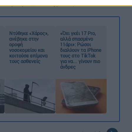
των γιατρών,
κατέληξε
στις 11:40.
Ντύθηκε «Χάρος»,
«Όχι γκέι 17 Pro,
ανέβηκε στην
αλλά σπασμένο
οροφή
11άρι»: Ρώσοι
νοσοκομείου και
διαλύουν τα iPhone
κοιτούσε επίμονα
τους στο TikTok
τους ασθενείς
για να... γίνουν πιο
άνδρες