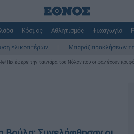
λάδα
Κόσμος
Αθλητισμός
Ψυχαγωγία
F
λικοπτέρων
Μπαράζ προκλήσεων της Άγκυρα
Netflix έφερε την ταινιάρα του Νόλαν που οι φαν έχουν κρυφό
η Βούλα: Συνελήφθησαν οι