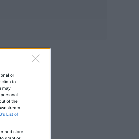
sonal or
ection to
ou may
 personal
out of the
 downstream
B’s List of
er and store
to grant or