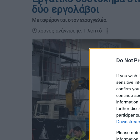
δύο εργολάβοι
Μεταφέρονται στον εισαγγελέα
🕛 χρόνος ανάγνωσης: 1 λεπτό ┋
Do Not Pr
If you wish 
sensitive in
confirm you
continue se
information 
further disc
participants
Downstream 
Please note
information 