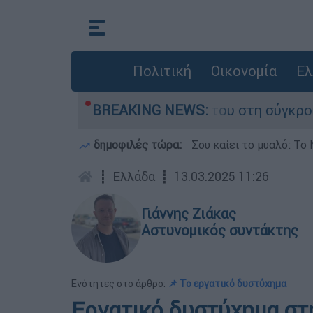
Πολιτική
Οικονομία
Ελ
 Δαμίγο που έχασε τη ζωή του στη σύγκρουση ε
BREAKING NEWS:
δημοφιλές τώρα:
Σου καίει το μυαλό: Το 
┋
Ελλάδα
┋
13.03.2025 11:26
Γιάννης Ζιάκας
Αστυνομικός συντάκτης
Ενότητες στο άρθρο:
📌 Το εργατικό δυστύχημα
Εργατικό δυστύχημα στ