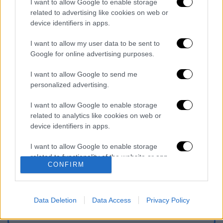
I want to allow Google to enable storage
related to advertising like cookies on web or
device identifiers in apps.
Διαβάστε ακόμη
I want to allow my user data to be sent to
Google for online advertising purposes.
Ξεφυλλίζοντας... τέσσερις ιστορίες για τη
γνώση, τη φύση και την τεχνολογία
I want to allow Google to send me
personalized advertising.
Απίστευτη ιστορία στην Ελλάδα – Πώς μια
I want to allow Google to enable storage
μπάλα ταξίδεψε στη θάλασσα 80 μίλια για
να κρατήσει ζωντανό έναν 30χρονο!
related to analytics like cookies on web or
device identifiers in apps.
Κορυφώνεται το κύμα ζέστης: Πού θα
I want to allow Google to enable storage
δείξει 40αρια το θερμόμετρο - Οι περιοχές
σε red code
related to functionality of the website or app.
CONFIRM
I want to allow Google to enable storage
Μητσοτάκης στη ΔΕΘ με το βλέμμα στο
related to personalization.
2027 – Το οικονομικό στοίχημα, η
αυτοδυναμία και η δύσκολη διαδρομή μέχρι
Data Deletion
Data Access
Privacy Policy
τις κάλπες
I want to allow Google to enable storage
related to security, including authentication