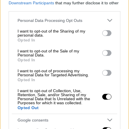
Downstream Participants
that may further disclose it to other
Ληστεία
υπό την απειλή όπλου σημειώθηκε
third parties.
το πρωί της
Τρίτης
(18/3) σε υποκατάστημα
Please note that this website/app uses one or more Google
Personal Data Processing Opt Outs
τράπεζας στα
Πατήσια
.
services and may gather and store information including but
not limited to your visit or usage behaviour. You may click to
I want to opt-out of the Sharing of my
personal data.
Ειδικότερα, άγνωστος δράστης εισέβαλε σε
grant or deny consent to Google and its third-party tags to
Opted In
υποκατάστημα τράπεζας στην οδό
use your data for below specified purposes in below Google
consent section.
Πανδοσιας στα Πατήσια και με την απειλή
I want to opt-out of the Sale of my
Personal Data.
όπλου απέσπασε άγνωστο χρηματικό ποσό
Opted In
και διέφυγε.
I want to opt-out of processing my
Personal Data for Targeted Advertising.
Opted In
I want to opt-out of Collection, Use,
Retention, Sale, and/or Sharing of my
Personal Data that Is Unrelated with the
Purposes for which it was collected.
Opted Out
Google consents