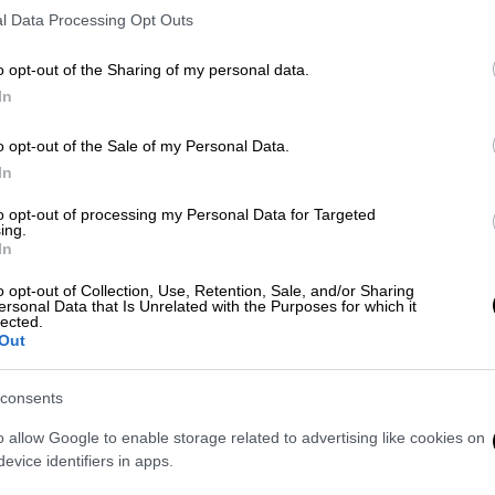
l Data Processing Opt Outs
o opt-out of the Sharing of my personal data.
In
o opt-out of the Sale of my Personal Data.
 το ΕΘΝΟΣ στη Google
In
to opt-out of processing my Personal Data for Targeted
σωτερικών Υποθέσεων Σωμάτων Ασφαλείας
ing.
In
πρωί της Τετάρτης 19 Μαρτίου στην
o opt-out of Collection, Use, Retention, Sale, and/or Sharing
ersonal Data that Is Unrelated with the Purposes for which it
lected.
Out
consents
ές και ο παθολογοανατόμος που
o allow Google to enable storage related to advertising like cookies on
ρίγκου: Για τι ερευνώνται
evice identifiers in apps.