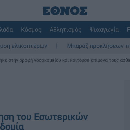
λάδα
Κόσμος
Αθλητισμός
Ψυχαγωγία
F
ελικοπτέρων
Μπαράζ προκλήσεων της Άγκυρ
ηκε στην οροφή νοσοκομείου και κοιτούσε επίμονα τους ασθ
ρηση του Εσωτερικών
δομία