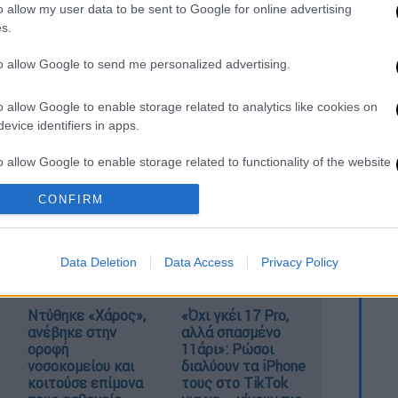
o allow my user data to be sent to Google for online advertising
s.
για τη γραμμή 4 του μετρό: Δεν
to allow Google to send me personalized advertising.
 η μέθοδος κατασκευής
o allow Google to enable storage related to analytics like cookies on
evice identifiers in apps.
εξάρθρωση εγκληματικής οργάνωσης
που
o allow Google to enable storage related to functionality of the website
 δραστηριότητες σχετικές με τον
την αστυνομία, μέχρι στιγμής έχουν
CONFIRM
o allow Google to enable storage related to personalization.
συνεχίζεται.
o allow Google to enable storage related to security, including
Data Deletion
Data Access
Privacy Policy
cation functionality and fraud prevention, and other user protection.
Ντύθηκε «Χάρος»,
«Όχι γκέι 17 Pro,
ανέβηκε στην
αλλά σπασμένο
οροφή
11άρι»: Ρώσοι
νοσοκομείου και
διαλύουν τα iPhone
κοιτούσε επίμονα
τους στο TikTok