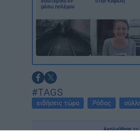
εσωτερικό εν
στην Κυψέλη
μέσω πολέμου
#TAGS
ειδήσεις τώρα
Ρόδος
σύλλ
Ακολούθησε το 
Live όλες οι εξελίξεις λεπτό προς