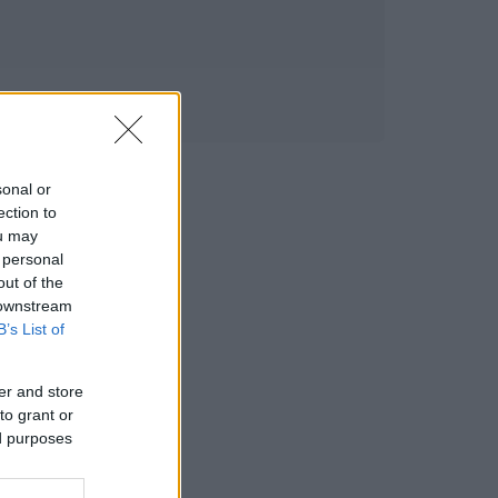
sonal or
ection to
ou may
 personal
out of the
 downstream
B’s List of
er and store
to grant or
ed purposes