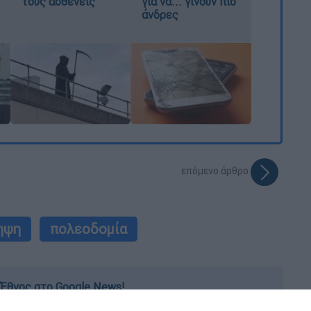
τους ασθενείς
για να... γίνουν πιο
άνδρες
επόμενο άρθρο
ηψη
πολεοδομία
Έθνος στο Google News!
 λεπτό, με την υπογραφή του www.ethnos.gr