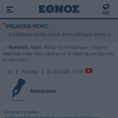
BREAKING NEWS:
α κάνουμε πίσω ούτε στον πόλεμο ούτε στις διαπ
δημοφιλές τώρα:
«Θέλω τον πατέρα μου»: 27χρονη
παρέσυρε νύφη λίγες ώρες μετά το γάμο της και ζητούσε
να πάει σπίτι...
┋
Ελλάδα
┋
21.03.2025 11:19
Newsroom
Ενότητες στο άρθρο:
📌 «Έμμεση διάκριση σε βάρος των υπολοίπων Ελλήνων»