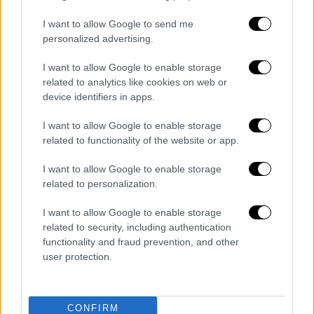
I want to allow Google to send me
personalized advertising.
I want to allow Google to enable storage
related to analytics like cookies on web or
device identifiers in apps.
I want to allow Google to enable storage
related to functionality of the website or app.
I want to allow Google to enable storage
related to personalization.
Όπως τονίζει, η απονομή αυτών των
προνομίων δημιουργεί έμμεση διάκριση σε
I want to allow Google to enable storage
related to security, including authentication
βάρος των υπολοίπων Ελλήνων,
functionality and fraud prevention, and other
προσβάλλοντας έτσι την προσωπικότητά
user protection.
του ως πολίτη.
Διαβάστε ακόμη
CONFIRM