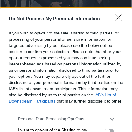
(ΤΑΤΙΑΝΑ ΜΠΟΛΑΡΗ/EUROKINISSI)
Do Not Process My Personal Information
Προσθέστε το ΕΘΝΟΣ στη Google
If you wish to opt-out of the sale, sharing to third parties, or
processing of your personal or sensitive information for
targeted advertising by us, please use the below opt-out
Προσφυγή κατέθεσε στο
Συμβούλιο της
section to confirm your selection. Please note that after your
Επικρατείας
ο καθηγητής της Νομικής
opt-out request is processed you may continue seeing
Σχολής του
ΕΚΠΑ
,
Πάνος Λαζαράτος
,
interest-based ads based on personal information utilized by
ζητώντας την
ακύρωση της απονομής του
us or personal information disclosed to third parties prior to
your opt-out. You may separately opt-out of the further
επιθέτου «Ντε Γκρες».
disclosure of your personal information by third parties on the
IAB’s list of downstream participants. This information may
Παράλληλα ζητά και την αλλαγή της
also be disclosed by us to third parties on the
IAB’s List of
ελληνικής ιθαγένειας στα
μέλη της τέως
Downstream Participants
that may further disclose it to other
βασιλικής οικογένειας
. O γνωστός νομικός
third parties.
υποστηρίζει πως η απόφαση είναι
Please note that this website/app uses one or more Google
Personal Data Processing Opt Outs
αντισυνταγματική, γιατί παραβιάζει το άρθρο
services and may gather and store information including but
4 του Συντάγματος περί ισότητας των
not limited to your visit or usage behaviour. You may click to
I want to opt-out of the Sharing of my