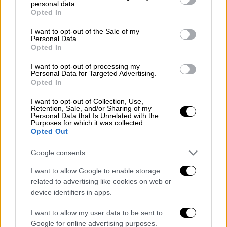
personal data.
πολιτών.
grant or deny consent to Google and its third-party tags to
Opted In
use your data for below specified purposes in below Google
consent section.
I want to opt-out of the Sale of my
ΔΙΑΒΑΣΤΕ ΕΠΙΣΗΣ
Personal Data.
Opted In
Ελλάδα
|
21.03.2025 10:53
I want to opt-out of processing my
Στο μικροσκόπιο επίθεση που
Personal Data for Targeted Advertising.
Opted In
δέχτηκε δασκάλα στη Μύκονο - Τα
σκασμένα λάστιχα και ο βανδαλισμός
I want to opt-out of Collection, Use,
Retention, Sale, and/or Sharing of my
Personal Data that Is Unrelated with the
Purposes for which it was collected.
Ελλάδα
|
21.03.2025 11:00
Opted Out
Δίκη Λιγνάδη: Αναβλήθηκε για τις 10
Google consents
Νοεμβρίου - Τι ζήτησε η υπεράσπιση
I want to allow Google to enable storage
related to advertising like cookies on web or
device identifiers in apps.
«Έμμεση διάκριση σε βάρος των
I want to allow my user data to be sent to
υπολοίπων Ελλήνων»
Google for online advertising purposes.