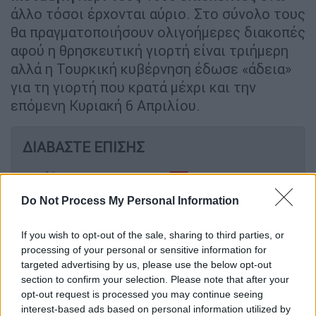
άλλο τόσοι έρχονται αύριο. Στο σύνολο τους
θα πραγματοποιήσουν ολιγοήμερες διακοπές
αφού η θρησκευτική γιορτή είναι τριήμερη
αλλά η Τουρκική κυβέρνηση έδωσε «άδεια»
για τη γιορτή που κρατά μέχρι και την
επόμενη Κυριακή 6 Απριλίου.
ΔΙΑΒΑΣΤΕ ΕΠΙΣΗΣ
Ελλάδα
|
29.03.2025 15:19
Ένταση και χημικά στην πορεία των
Do Not Process My Personal Information
εκπαιδευτικών στο Μαξίμου
If you wish to opt-out of the sale, sharing to third parties, or
processing of your personal or sensitive information for
targeted advertising by us, please use the below opt-out
section to confirm your selection. Please note that after your
«Σήμερα είναι η πρώτη μέρα αφίξεων
opt-out request is processed you may continue seeing
Τούρκων επισκεπτών στη
Μυτιλήνη
λέει
interest-based ads based on personal information utilized by