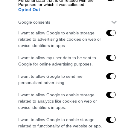
Personal Data that Is Unrelated with the
ταυτόχρονη πολιτική πρίση αυτή την
Purposes for which it was collected.
Opted Out
περίοδο στη γειτονική χώρα, δυο
παράγοντες που δεν ευνοούν για
Google consents
πολυήμερες ή και ολογοήμερες διακοπές
I want to allow Google to enable storage
ακόμα και από κατοίκους των
related to advertising like cookies on web or
Μικρασιατικών παραλίων και της
device identifiers in apps.
Κωνσταντινούπολης με υψηλό εισόδημα».
I want to allow my user data to be sent to
«Σημαντική η έναρξη της τουριστικής
Google for online advertising purposes.
περιόδου οικονομικά»
I want to allow Google to send me
personalized advertising.
Ο πρόεδρος της Ένωσης Τουριστικών και
Ταξιδιωτικών Πρακτόρων Λέσβου,
I want to allow Google to enable storage
Παναγιώτης
Χατζηκυριάκος
, μιλώντας και
related to analytics like cookies on web or
device identifiers in apps.
αυτός στο ΑΠΕ ΜΠΕ υποστήριξε ότι «η
έναρξη της τουριστικής περιόδου με την
I want to allow Google to enable storage
άφιξη των Τούρκων τουριστών είναι
related to functionality of the website or app.
ιδιαίτερα σημαντική οικονομικά. Αν και τα