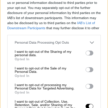
μιλώντας στο ΑΠΕ ΜΠΕ ο τουριστικός
us or personal information disclosed to third parties prior to
πράκτορας και Πρόεδρος του τμήματος
your opt-out. You may separately opt-out of the further
disclosure of your personal information by third parties on the
τουρισμού του
Επιμελητηρίου Λέσβου 'Αρης
IAB’s list of downstream participants. This information may
Λαζαρής.
Μια πολύ χρήσιμη οικονομική
also be disclosed by us to third parties on the
IAB’s List of
ένεση στη Λεσβιακή αγορά». Όπως είπε ο κ.
Downstream Participants
that may further disclose it to other
Λαζαρής
η τουριστική αγορά της Τουρκίας
third parties.
αποτελεί πυλώνα πλέον για την τοπική
Please note that this website/app uses one or more Google
Personal Data Processing Opt Outs
Λεσβιακή οικονομία και σημειώνει τη θετική
services and may gather and store information including but
εξέλιξη της προ ολίγων ημερών παράταση
not limited to your visit or usage behaviour. You may click to
I want to opt-out of the Sharing of my
personal data.
grant or deny consent to Google and its third-party tags to
της έκδοσης θεώρησης τουριστικής
Opted In
use your data for below specified purposes in below Google
εισόδου της λεγόμενης viza express στα
consent section.
I want to opt-out of the Sale of my
λιμάνια των νησιών του ανατολικού
Αιγαίου
.
Personal Data.
Opted In
Η εξέλιξη αυτή έγινε δεκτή από την
Ευρωπαϊκή Επιτροπή με εισήγηση της
I want to opt-out of processing my
Personal Data for Targeted Advertising.
Ελληνικής Κυβέρνησης.
Opted In
«Βέβαια, σημειώνει ο κ.
Λαζαρής
πρέπει να
I want to opt-out of Collection, Use,
λάβουμε υπόψη την οικονομική κρίση και την
Retention, Sale, and/or Sharing of my