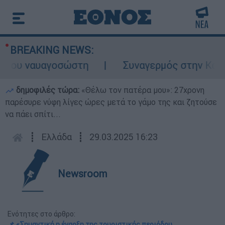
BREAKING NEWS:
ου ναυαγοσώστη
Συναγερμός στην Κάρπαθο:
δημοφιλές τώρα:
«Θέλω τον πατέρα μου»: 27χρονη
παρέσυρε νύφη λίγες ώρες μετά το γάμο της και ζητούσε
να πάει σπίτι...
┋
Ελλάδα
┋
29.03.2025 16:23
Newsroom
Ενότητες στο άρθρο:
📌 «Σημαντική η έναρξη της τουριστικής περιόδου