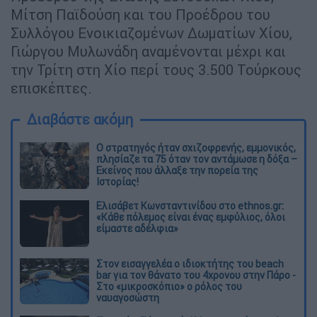
Μίτση Παϊδούση και του Προέδρου του
Συλλόγου Ενοικιαζομένων Δωματίων Χίου,
Γιώργου Μυλωνάδη αναμένονται μέχρι και
την Τρίτη στη Χίο περί τους 3.500 Τούρκους
επισκέπτες.
Διαβάστε ακόμη
O στρατηγός ήταν σχιζοφρενής, εμμονικός,
πλησίαζε τα 75 όταν τον αντάμωσε η δόξα –
Εκείνος που άλλαξε την πορεία της
Ιστορίας!
Ελισάβετ Κωνσταντινίδου στο ethnos.gr:
«Κάθε πόλεμος είναι ένας εμφύλιος, όλοι
είμαστε αδέλφια»
Στον εισαγγελέα ο ιδιοκτήτης του beach
bar για τον θάνατο του 4χρονου στην Πάρο -
Στο «μικροσκόπιο» ο ρόλος του
ναυαγοσώστη