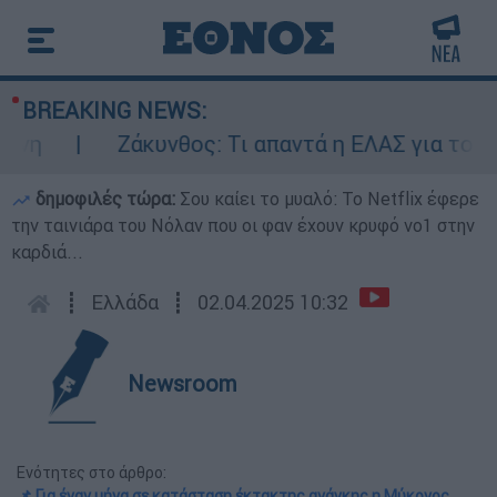
BREAKING NEWS:
Ζάκυνθος: Τι απαντά η ΕΛΑΣ για τους 8 
δημοφιλές τώρα:
Σου καίει το μυαλό: Το Netflix έφερε
την ταινιάρα του Νόλαν που οι φαν έχουν κρυφό νο1 στην
καρδιά...
┋
Ελλάδα
┋
02.04.2025 10:32
Newsroom
Ενότητες στο άρθρο:
📌 Για έναν μήνα σε κατάσταση έκτακτης ανάγκης η Μύκονος