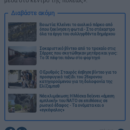
μέσα στο κέντρο της πόλεως».
Διαβάστε ακόμη
Βοιωτία: Κλείνει το αιολικό πάρκο από
όπου ξεκίνησε η φωτιά - Στο στόχαστρο
όλα τα έργα του συλληφθέντα δημάρχου
Σοκαριστικό βίντεο από το τροχαίο στις
Σέρρες που σκοτώθηκαν μητέρα και γιος:
Το ΙΧ πέφτει πάνω στο φορτηγό
Ο Ερυθρός Σταυρός έσβησε βίντεο για το
προσφυγικό ταξίδι του 26χρονου
κατηγορούμενου για τη δολοφονία της
Ελίζαμπεθ
Νέα κλιμάκωση: Η Μόσχα δείχνει «άμεση
εμπλοκή» του ΝΑΤΟ σε επιθέσεις σε
ρωσικό έδαφος - Τα ονόματα και ο
«εγκέφαλος»