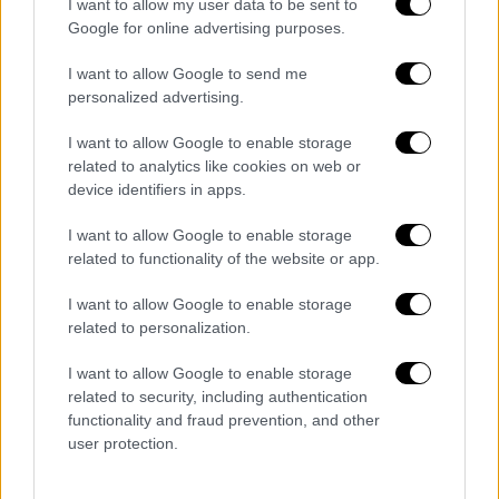
I want to allow my user data to be sent to
Google for online advertising purposes.
Για έναν μήνα σε κατάσταση
I want to allow Google to send me
έκτακτης ανάγκης η Μύκονος
personalized advertising.
I want to allow Google to enable storage
Επιχειρηματίες, κάτοικοι και συνεργεία του
related to analytics like cookies on web or
Δήμου Μυκόνου
και της Πολιτικής
device identifiers in apps.
Προστασίας δίνουν μάχη με το νερό και τις
καταστροφές, παρότι η κατάσταση στο νησί
I want to allow Google to enable storage
related to functionality of the website or app.
των ανέμων είναι καλύτερη από αυτήν της
Πάρου.
Χρειάστηκαν 30 μηχανήματα του
I want to allow Google to enable storage
Δήμου
για να αποκαταστήσουν τα
related to personalization.
προβλήματα στο οδικό δίκτυο, σε σπίτια και
I want to allow Google to enable storage
σε καταστήματα.
related to security, including authentication
functionality and fraud prevention, and other
Στη δυσχερή κατάσταση στην οποία
user protection.
βρίσκεται η
Μύκονος
μετά το πέρασμα της
σφοδρής κακοκαιρίας
αναφέρθηκε ο