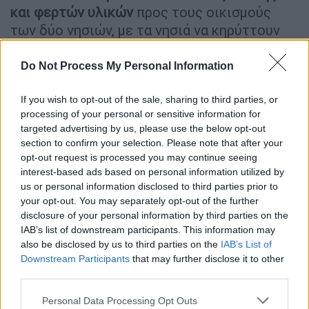
και φερτών υλικών
προς τους οικισμούς
των δύο νησιών, με τα νησιά να κηρύττουν
κατάσταση έκτακτης ανάγκης.
Do Not Process My Personal Information
ΔΙΑΒΑΣΤΕ ΕΠΙΣΗΣ
If you wish to opt-out of the sale, sharing to third parties, or
processing of your personal or sensitive information for
Καιρός
|
01.04.2025 20:12
targeted advertising by us, please use the below opt-out
Πού καταγράφηκαν τα μεγαλύτερα
section to confirm your selection. Please note that after your
ύψη βροχής: Πώς θα εξελιχθεί η
opt-out request is processed you may continue seeing
κακοκαιρία – Οι περιοχές που είναι
interest-based ads based on personal information utilized by
us or personal information disclosed to third parties prior to
στο «κόκκινο»
your opt-out. You may separately opt-out of the further
disclosure of your personal information by third parties on the
Καιρός
|
02.04.2025 09:51
IAB’s list of downstream participants. This information may
also be disclosed by us to third parties on the
IAB’s List of
Έρχεται δεκαήμερο ψυχρής
Downstream Participants
that may further disclose it to other
εισβολής: Πού θα πέσουν χιόνια - Με
third parties.
τι καιρό θα κάνουμε Πάσχα
Please note that this website/app uses one or more Google
Personal Data Processing Opt Outs