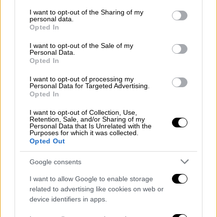
services and may gather and store information including but
not limited to your visit or usage behaviour. You may click to
I want to opt-out of the Sharing of my
personal data.
grant or deny consent to Google and its third-party tags to
Opted In
Πολλά καταστήματα έχουν υποστεί
use your data for below specified purposes in below Google
εκτεταμένες ζημιές
σε εμπορεύματα και
consent section.
I want to opt-out of the Sale of my
Personal Data.
μηχανήματα λόγω του νερού. Έχουν ήδη
Opted In
απομακρυνθεί τα κατεστραμμένα
αυτοκίνητα, που παρέσυρε ο χείμαρρος της
I want to opt-out of processing my
Personal Data for Targeted Advertising.
νεροποντής από την υπερχείλιση του
Opted In
Ξηροπόταμου στην πλατεία της Νάουσας.
I want to opt-out of Collection, Use,
Retention, Sale, and/or Sharing of my
Personal Data that Is Unrelated with the
Purposes for which it was collected.
Opted Out
Google consents
I want to allow Google to enable storage
video
related to advertising like cookies on web or
device identifiers in apps.