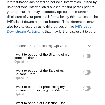
interest-based ads based on personal information utilized by
us or personal information disclosed to third parties prior to
your opt-out. You may separately opt-out of the further
Προσθέστε το ΕΘΝΟΣ στη Google
disclosure of your personal information by third parties on the
IAB’s list of downstream participants. This information may
Καβγάς
που εκτυλίχθηκε σε αιματηρό
also be disclosed by us to third parties on the
IAB’s List of
επεισόδιο σημειώθηκε χθες το απόγευμα
Downstream Participants
that may further disclose it to other
third parties.
του Σαββάτου λίγο πριν τις 6 μ.μ. σε οικία
στην περιοχή των παλαιών εργατικών
Please note that this website/app uses one or more Google
Personal Data Processing Opt Outs
κατοικιών Γιάννουλης στη
Λάρισα
.
services and may gather and store information including but
not limited to your visit or usage behaviour. You may click to
I want to opt-out of the Sharing of my
personal data.
grant or deny consent to Google and its third-party tags to
Opted In
ΔΙΑΒΑΣΤΕ ΕΠΙΣΗΣ
use your data for below specified purposes in below Google
consent section.
I want to opt-out of the Sale of my
Ελλάδα
|
06.04.2025 12:39
Personal Data.
Opted In
Επεισόδια τα ξημερώματα στα
Εξάρχεια - Έγιναν 11 προσαγωγές
I want to opt-out of processing my
Personal Data for Targeted Advertising.
Opted In
I want to opt-out of Collection, Use,