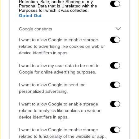
Retention, Sale, and/or Sharing of my
Το χρονικό
Personal Data that Is Unrelated with the
Purposes for which it was collected.
Opted Out
Σύμφωνα με το
onlarissa.gr,
όλα έγιναν όταν
ξέσπασε άγριος καυγάς κάτω από
Google consents
αδιευκρίνιστες συνθήκες ανάμεσα στα δύο
I want to allow Google to enable storage
αδέρφια εντός της οικίας τους, με τον έναν
related to advertising like cookies on web or
εκ των δύο να βγάζει μαχαίρι και να
device identifiers in apps.
τραυματίζει τον αδερφό του, καθώς
I want to allow my user data to be sent to
βρισκόταν σε έξαλλη κατάσταση.
Google for online advertising purposes.
Στο σημείο κλήθηκε η αστυνομία, όπως
I want to allow Google to send me
επίσης και ασθενοφόρο του
ΕΚΑΒ
. Οι
personalized advertising.
διασώστες παρέλαβαν τον τραυματία και τον
μετέφεραν στο Γενικό Νοσοκομείο Λάρισας,
I want to allow Google to enable storage
related to analytics like cookies on web or
ενώ ο δράστης συνελήφθη από τους
device identifiers in apps.
αστυνομικούς.
I want to allow Google to enable storage
Διαβάστε ακόμη
related to functionality of the website or app.