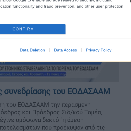
cation functionality and fraud prevention, and other user protection.
video
CONFIRM
Data Deletion
Data Access
Privacy Policy
της συνεδρίασης του ΕΟΔΑΣΑΑΜ
αση του ΕΟΔΑΣΑΑΜ την περασμένη
όεδρος και Πρόεδρος Σιδ/κού Τομέα,
 έγινε ομόφωνα δεκτό "η άμεση
αποτελεσμάτων που προέκυψαν από τις