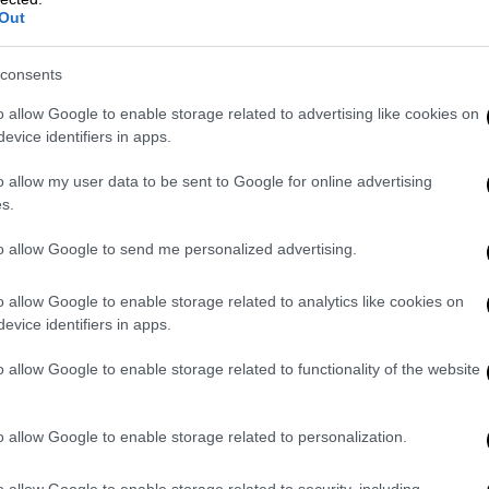
στην πυρόσφαιρα, χωρίς να υπάρχει
Out
τι που απορρίφθηκε από τους τεχνικούς».
consents
οποιήθηκε η επιστολή του πανεπιστήμιου
άθε αναφορά στο όνομά του από το πόρισμα
o allow Google to enable storage related to advertising like cookies on
evice identifiers in apps.
ιο της Γάνδης ξεκαθάρισε πως όσα του
ην πυρόσφαιρα στο δυστύχημα των Τεμπών
o allow my user data to be sent to Google for online advertising
s.
ΟΔΑΣΑΑΜ
για τα
Τέμπη
δόθηκε στη
to allow Google to send me personalized advertising.
 με τη συμπλήρωση δύο ετών από την
έχασαν τη ζωή τους 57 άνθρωποι.
o allow Google to enable storage related to analytics like cookies on
evice identifiers in apps.
o allow Google to enable storage related to functionality of the website
o allow Google to enable storage related to personalization.
o allow Google to enable storage related to security, including