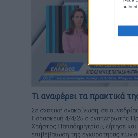
authenti
Τι αναφέρει τα πρακτικά 
Σε σχετική ανακοίνωση, σε συνεδρί
Παρασκευή 4/4/25 ο αναπληρωτής Πρ
Χρήστος Παπαδημητρίου, ζήτησε και
επιβεβαίωση της εγκυρότητας των 