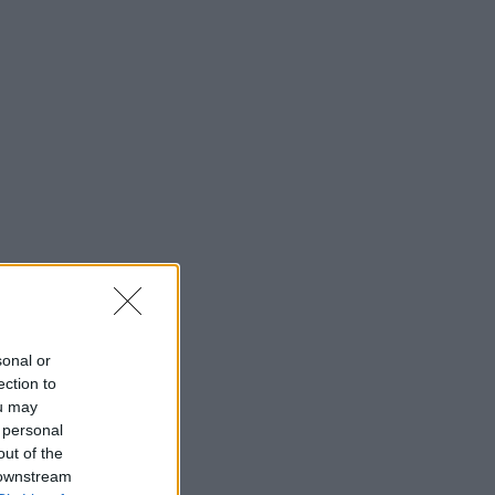
sonal or
ection to
ou may
 personal
out of the
 downstream