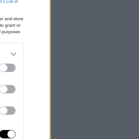
B’s List of
er and store
to grant or
ed purposes