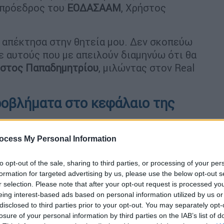
ο πρόεδρος του
ΕΟΔΑΣΑΑΜ
, Χρήστος
υ απέκτησα στην θητεία μου. Δεν σκοπεύω
ε αυτούς που με απειλούν διαμηνύω ότι θα
στος
Παπαδημητρίου
, μιλώντας στον Real
ροβλήματα στο κεφάλαιο της
ocess My Personal Information
ι το πόρισμα έχει σοβαρά προβλήματα στο
ητήθηκε να μη δημοσιοποιηθεί το
to opt-out of the sale, sharing to third parties, or processing of your per
, δήλωσε ο
Χρήστος
Παπαδημητρίου
.
formation for targeted advertising by us, please use the below opt-out s
r selection. Please note that after your opt-out request is processed y
eing interest-based ads based on personal information utilized by us or
disclosed to third parties prior to your opt-out. You may separately opt-
losure of your personal information by third parties on the IAB’s list of