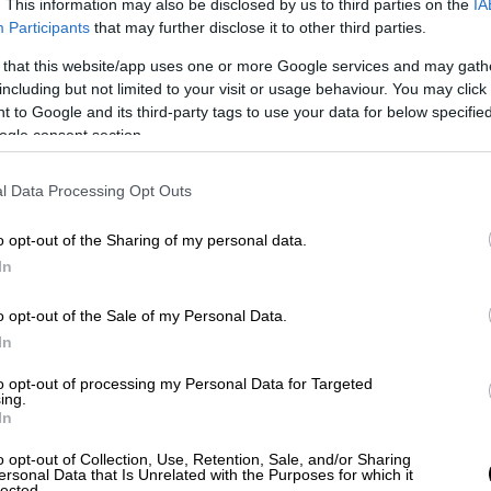
. This information may also be disclosed by us to third parties on the
IA
ε οδηγό ταξί στην Αγία Πελαγία στην
Participants
that may further disclose it to other third parties.
υς συναδέλφους του
 that this website/app uses one or more Google services and may gath
including but not limited to your visit or usage behaviour. You may click 
 to Google and its third-party tags to use your data for below specifi
ogle consent section.
της Πίζας την πήρα την Παρασκευή το
υ και συγκάλεσα αμέσως το Συμβούλιο»
l Data Processing Opt Outs
ίκο Στραβελάκη
, ο πρόεδρος του
ΑΜ, Χρήστος Παπαδημητρίου
.
o opt-out of the Sharing of my personal data.
In
ου έγραφε ότι ο
καθηγητής Landucci
είχε
υρωπαίο εμπειρογνώμονα και δεν είχε δώσει
o opt-out of the Sale of my Personal Data.
ρισμα του ΕΟΔΑΣΑΑΜ» και πρόσθεσε ότι
In
ρά στο Πανεπιστήμιο της Πίζας».
to opt-out of processing my Personal Data for Targeted
ing.
«το πόρισμα του
ΕΟΔΑΣΑΑΜ
αφορά στη
In
αιρα είναι ένα μικρό μέρος. Ο κ. Άκου είπε
o opt-out of Collection, Use, Retention, Sale, and/or Sharing
υαρίου. Μάλιστα είχαμε ζητήσει να μη βγει
ersonal Data that Is Unrelated with the Purposes for which it
lected.