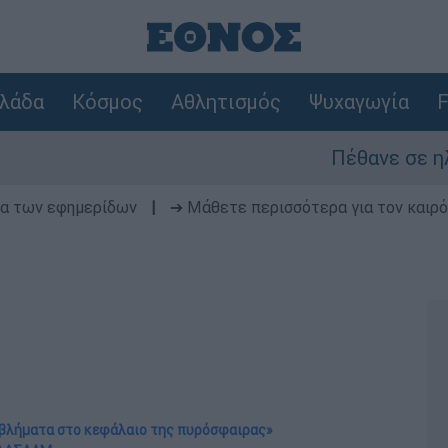
λάδα
Κόσμος
Αθλητισμός
Ψυχαγωγία
F
Πέθανε σε ηλικία 69 ετών
δα των εφημερίδων
|
➔ Μάθετε περισσότερα για τον καιρό
ροβλήματα στο κεφάλαιο της πυρόσφαιρας»