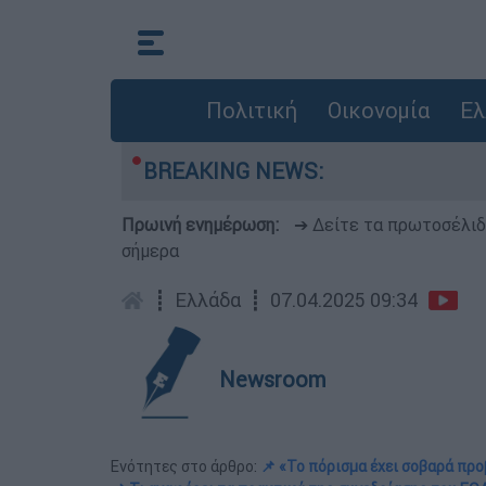
Πολιτική
Οικονομία
Ελ
BREAKING NEWS:
Πρωινή ενημέρωση:
➔ Δείτε τα πρωτοσέλι
σήμερα
┋
Ελλάδα
┋
07.04.2025 09:34
Newsroom
Ενότητες στο άρθρο:
📌 «Το πόρισμα έχει σοβαρά π