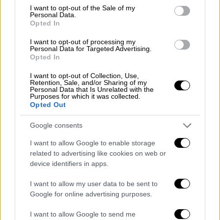
αυτοκτόνησε - Το χρονικό και η
consent section.
I want to opt-out of the Sale of my
μαρτυρία
Personal Data.
Opted In
I want to opt-out of processing my
Personal Data for Targeted Advertising.
Opted In
Πού αλλού εντοπίζονται τα
προβλήματα
I want to opt-out of Collection, Use,
Retention, Sale, and/or Sharing of my
Personal Data that Is Unrelated with the
Purposes for which it was collected.
Στο κόκκινο είναι η κίνησή από το ύψος της
Opted Out
Λυκόβρυσης
μέχρι το Αιγάλεω Στο ρεύμα
προς Λαμία, η κίνηση ξεκινά από την Πέτρου
Google consents
Ράλλη και συνεχίζεται μέχρι τη Νέα
I want to allow Google to enable storage
Φιλαδέλφεια.
related to advertising like cookies on web or
device identifiers in apps.
Συμφόρηση και κυκλοφοριακό χάος στη
λεωφόρο Αθηνών από το Χαϊδάρι προς τον
I want to allow my user data to be sent to
Google for online advertising purposes.
Ασπρόπυργο αλλά και στο κέντρο της
Αθήνας, στη
Βασιλέως Κωνσταντίνου
προς
I want to allow Google to send me