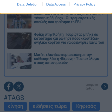
κόσμο
Data Deletion
Data Access
Privacy Policy
Μουντιάλ 2026: «Θα ανατινάξω τον Μέσι με
τέσσερις βόμβες» - Οι τρομοκρατικές
απειλές που ερεύνησε το FBI
Φρίκη στην Κρήτη: Τουρίστας μπήκε σε
κατάστημα και ρώτησε πόσο «κοστίζει»
ανήλικο κορίτσι για να ασελγήσει πάνω του
Marfin: «Δεν έχω καμία σχέση με την
επίθεση» λέει η 46χρονη - Τι αποκάλυψε
στους αστυνομικούς
επόμενο
άρθρο
#TAGS
κίνηση
ειδήσεις τώρα
Κηφισός