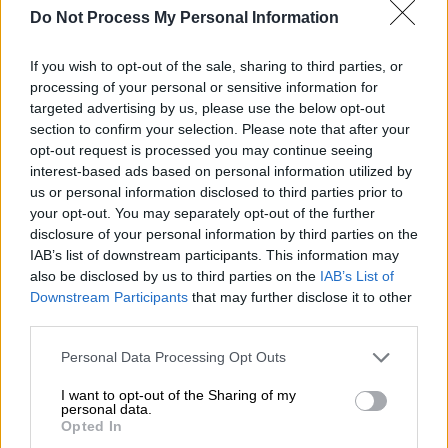
Do Not Process My Personal Information
Κηφισός (ΓΙΑΝΝΗΣ ΠΑΝΑΓΟΠΟΥΛΟΣ/ EUROKINISSI)
If you wish to opt-out of the sale, sharing to third parties, or
Προσθέστε το ΕΘΝΟΣ στη Google
processing of your personal or sensitive information for
targeted advertising by us, please use the below opt-out
section to confirm your selection. Please note that after your
Ένα ακόμη δύσκολο πρωινό περιμένει τους
opt-out request is processed you may continue seeing
οδηγούς καθώς από το πρωί της Τετάρτης
interest-based ads based on personal information utilized by
λόγω της 24ωρης απεργίας παρατηρείται
us or personal information disclosed to third parties prior to
your opt-out. You may separately opt-out of the further
αυξημένη κίνηση με τον
Κηφισό
προς
disclosure of your personal information by third parties on the
Πειραιά
να έχει μποτιλιάρισμα.
IAB’s list of downstream participants. This information may
also be disclosed by us to third parties on the
IAB’s List of
Downstream Participants
that may further disclose it to other
ΔΙΑΒΑΣΤΕ ΕΠΙΣΗΣ
third parties.
Ελλάδα
|
09.04.2025 06:51
Please note that this website/app uses one or more Google
Personal Data Processing Opt Outs
Χαλκίδα: Πώς ο 75χρονος που έχασε
services and may gather and store information including but
not limited to your visit or usage behaviour. You may click to
I want to opt-out of the Sharing of my
το σπίτι του σε πλειστηριασμό
personal data.
grant or deny consent to Google and its third-party tags to
σκότωσε το νέο ιδιοκτήτη και
Opted In
use your data for below specified purposes in below Google