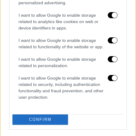
Κηφισίας, στην άνοδο της Συγγρού.
personalized advertising.
Προβλήματα στην κίνηση σημειώνονται και
I want to allow Google to enable storage
στην κάθοδο της Μεσογείων,
στον Καρέα
related to analytics like cookies on web or
device identifiers in apps.
προς Κατεχάκη.
I want to allow Google to enable storage
related to functionality of the website or app.
I want to allow Google to enable storage
related to personalization.
I want to allow Google to enable storage
related to security, including authentication
functionality and fraud prevention, and other
user protection.
Κίνηση
Διαβάστε ακόμη
CONFIRM
Επιστήμονες ανακάλυψαν τον τέταρτο
γνωστό τύπο μεταδοτικού καρκίνου στον