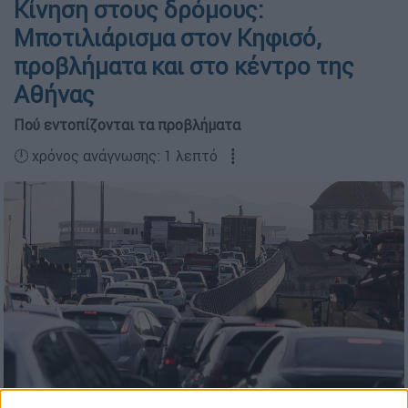
Κίνηση στους δρόμους:
Μποτιλιάρισμα στον Κηφισό,
προβλήματα και στο κέντρο της
Αθήνας
Πού εντοπίζονται τα προβλήματα
🕛 χρόνος ανάγνωσης: 1 λεπτό ┋