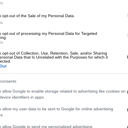
In
o opt-out of the Sale of my Personal Data.
In
to opt-out of processing my Personal Data for Targeted
ing.
 (Eurokinissi/Τατιάνα Μπόλαρη)
In
o opt-out of Collection, Use, Retention, Sale, and/or Sharing
ersonal Data that Is Unrelated with the Purposes for which it
 το ΕΘΝΟΣ στη Google
lected.
Out
όγεμα δημιούργησαν επεισόδια μπροστά από
Μπουμπουλίνας, ενώ στη συνέχεια
consents
ην πλευρά της διμοιρίας των ΜΑΤ που
o allow Google to enable storage related to advertising like cookies on
ν και Τοσίτσα.
evice identifiers in apps.
 μεσημέρι έπειτα από το τέλος της
o allow my user data to be sent to Google for online advertising
ά. Οι κουκουλοφόροι που για μία ακόμα
s.
ο Πολυτεχνείο επιτέθηκαν με πέτρες, ξύλα
to allow Google to send me personalized advertising.