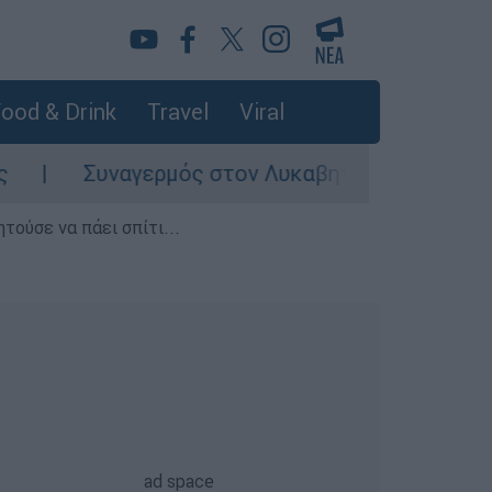
ood & Drink
Travel
Viral
Συναγερμός στον Λυκαβηττό: Σορός σε προχω
τούσε να πάει σπίτι...