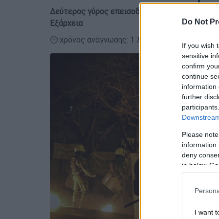
Δεύτερος γύρος επεισοδίων ξέσπασε νωρίτερα
Do Not Pr
Εξάρχεια
🕛 χρόνος ανάγνωσης: 1 λεπτό ┋
If you wish 
sensitive in
confirm you
continue se
information 
further disc
participants
Downstream 
Please note
information 
deny consent
in below Go
Persona
I want t