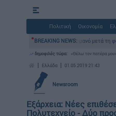
Πολιτική
Οικονομία
Ελ
εινε τίποτα» στο Πόρτο Γερμανό μετά τη φωτιά 
BREAKING NEWS:
δημοφιλές τώρα:
«Θέλω τον πατέρα μου»:
┋
Ελλάδα
┋
01.05.2019 21:43
Newsroom
Εξάρχεια: Νέες επιθέσ
Πολυτεχνείο - Δύο πρ