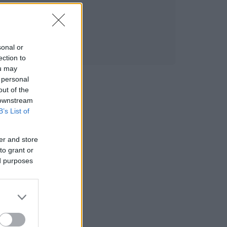
sonal or
ection to
ou may
 personal
out of the
 downstream
B’s List of
er and store
to grant or
ed purposes