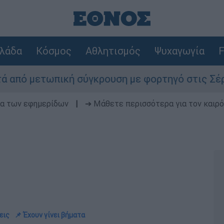
λάδα
Κόσμος
Αθλητισμός
Ψυχαγωγία
F
τωπική σύγκρουση με φορτηγό στις Σέρρες - Φωτ
δα των εφημερίδων
|
➔ Μάθετε περισσότερα για τον καιρό
εις
📌 Έχουν γίνει βήματα