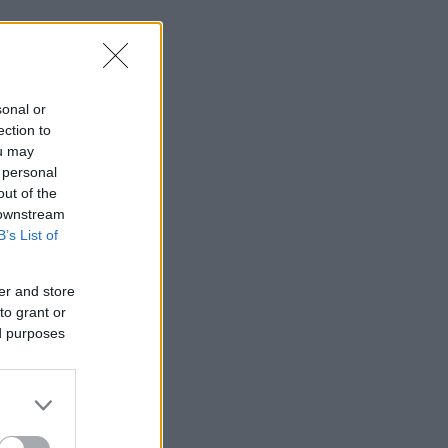
sonal or
ection to
ou may
 personal
out of the
 downstream
B’s List of
er and store
to grant or
ed purposes