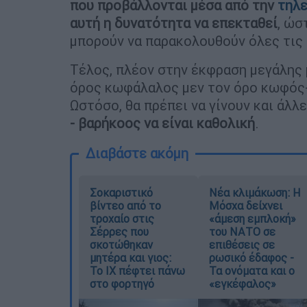
που προβάλλονται μέσα από την
τηλ
αυτή η δυνατότητα να επεκταθεί
, ώσ
μπορούν να παρακολουθούν όλες τις
Τέλος, πλέον στην έκφραση μεγάλης 
όρος κωφάλαλος μεν τον όρο κωφός-β
Ωστόσο, θα πρέπει να γίνουν και άλλ
- βαρήκοος να είναι καθολική
.
Διαβάστε ακόμη
Σοκαριστικό
Νέα κλιμάκωση: Η
βίντεο από το
Μόσχα δείχνει
τροχαίο στις
«άμεση εμπλοκή»
Σέρρες που
του ΝΑΤΟ σε
σκοτώθηκαν
επιθέσεις σε
μητέρα και γιος:
ρωσικό έδαφος -
Το ΙΧ πέφτει πάνω
Τα ονόματα και ο
στο φορτηγό
«εγκέφαλος»