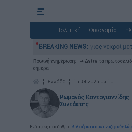
Πολιτική
Οικονομία
Ελ
ρες
Μητέρα και γιος νεκροί μετά από με
BREAKING NEWS:
Πρωινή ενημέρωση:
➔ Δείτε τα πρωτοσέλι
σήμερα
┋
Ελλάδα
┋
16.04.2025 06:10
Ρωμανός Κοντογιαννίδης
Συντάκτης
Ενότητες στο άρθρο:
📌 Αιτήματα που αναζητούν λύσ