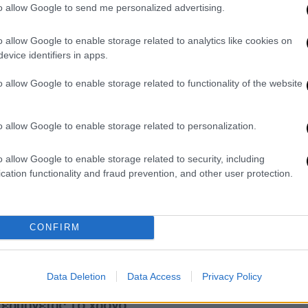
to allow Google to send me personalized advertising.
ν καθολική πρόσβαση των κωφών –
οινωνικής ζωής
, ώστε τα άτομα με τη
o allow Google to enable storage related to analytics like cookies on
 να έχουν τις ίδιες δυνατότητες με τους
evice identifiers in apps.
ότητά τους.
o allow Google to enable storage related to functionality of the website
μψη, ένα από τα βασικότερα αιτήματα της
η ενίσχυση της χρηματοδότησης,
o allow Google to enable storage related to personalization.
αμμα διερμηνειών
, ώστε τα άτομα με
ταποκριθούν, σε ό,τι χρειάζονται στην
o allow Google to enable storage related to security, including
cation functionality and fraud prevention, and other user protection.
κεται σε επικοινωνία με το Υπουργείο
 αυξηθεί η χρηματοδότηση του
CONFIRM
σε αυτό να επανέλθει ξεχωριστός κωδικός.
σήμερα δεν επαρκεί για να καλύψει τις
ο πλαίσιο του προγράμματος διερμηνειών,
Data Deletion
Data Access
Privacy Policy
,
κάθε άτομο με κώφωση - βαρηκοΐα
ιερμηνείας το χρόνο
.