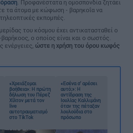
εόραση
. Προφανέστατα η ομοσπονδία ζητάει
τε τα άτομα με κώφωση - βαρηκοΐα να
 τηλεοπτικές εκπομπές.
μερίδας του κόσμου έχει αντικατασταθεί ο
αρήκοος, ο οποίος είναι και ο σωστός.
ες ενέργειες,
ώστε η χρήση του όρου κωφός
«Χρειάζομαι
«Εσένα σ’ αρέσει
βοήθεια»: Η πρώτη
αυτό;»: Η
δήλωση του Πέρεζ
αντίδραση της
Χίλτον μετά τον
Ιουλίας Καλλιμάνη
live
όταν της πέταξαν
αυτοτραυματισμό
λουλούδια στο
στο TikTok
πρόσωπο