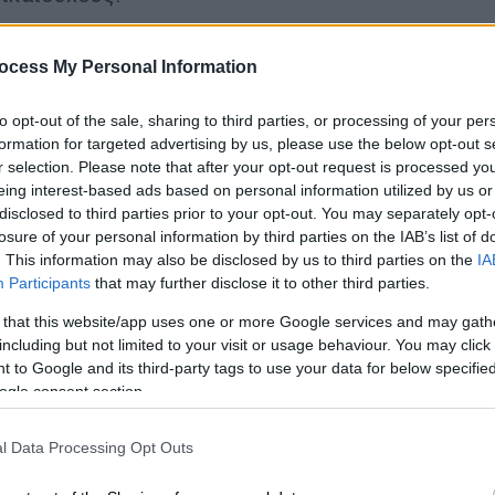
δρος της Ομοσπονδίας Κωφών Ελλάδος,
την απόλυτη ικανοποίησή του για το
ocess My Personal Information
ημα
των ατόμων με κώφωση και βαρηκοΐα,
to opt-out of the sale, sharing to third parties, or processing of your per
πάθειες του κλάδου.
formation for targeted advertising by us, please use the below opt-out s
r selection. Please note that after your opt-out request is processed y
eing interest-based ads based on personal information utilized by us or
disclosed to third parties prior to your opt-out. You may separately opt-
losure of your personal information by third parties on the IAB’s list of
. This information may also be disclosed by us to third parties on the
IA
ινδύνου των ευρωπαϊκών τραπεζών
Participants
that may further disclose it to other third parties.
 that this website/app uses one or more Google services and may gath
including but not limited to your visit or usage behaviour. You may click 
 to Google and its third-party tags to use your data for below specifi
ιδόσεις και κέρδη ρεκόρ για το 2024 -
ogle consent section.
l Data Processing Opt Outs