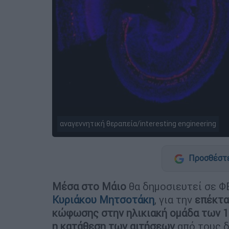
αναγεννητική θεραπεία/interesting engineering
Προσθέστε
Μέσα στο Μάιο
θα δημοσιευτεί σε Φ
Κυριάκου Μητσοτάκη
, για την
επέκτα
κώφωσης στην ηλικιακή ομάδα των 1
η κατάθεση των αιτήσεων
από τους δ