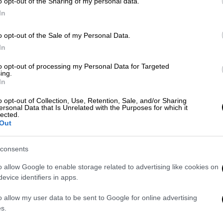
o opt-out of the Sharing of my personal data.
In
ν οποία
θα χαρακτήριζα και ως παράλογη
ο δικαίωμα να παίρνουν το επίδομα τα άτομα
o opt-out of the Sale of my Personal Data.
κε πάλι με νόμο να το λαμβάνουν οι
In
η μέχρι τα 25 τους χρόνια και οι
ογα εξαιρούσε τα ενδιάμεσης ηλικίας
to opt-out of processing my Personal Data for Targeted
ing.
βλήματα με την
ακοή
τους
. Για να πάρουν και
In
ιπωρούνταν και από μία δεύτερη πάθηση.
o opt-out of Collection, Use, Retention, Sale, and/or Sharing
ωση – βαρηκοΐα συμπεριλαμβανόταν στη
ersonal Data that Is Unrelated with the Purposes for which it
lected.
ων
. Είμαστε πολύ ικανοποιημένοι που
Out
τασταθεί αυτή η αδικία και να δοθεί λύση
ρει στο ethnos.gr ο κ. Σίμψης.
consents
σεις
o allow Google to enable storage related to advertising like cookies on
evice identifiers in apps.
Κωφών Ελλάδος, μπορεί να ικανοποιήθηκε
o allow my user data to be sent to Google for online advertising
στόσο, υπάρχουν και πολλά άλλα ζητήματα,
s.
 βαρήκοους. Όπως λέει ο κ. Σίμψης, το