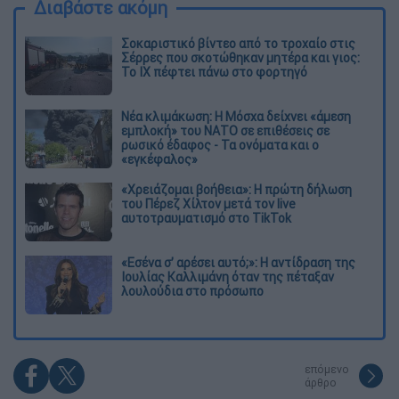
Διαβάστε ακόμη
Σοκαριστικό βίντεο από το τροχαίο στις
Σέρρες που σκοτώθηκαν μητέρα και γιος:
Το ΙΧ πέφτει πάνω στο φορτηγό
Νέα κλιμάκωση: Η Μόσχα δείχνει «άμεση
εμπλοκή» του ΝΑΤΟ σε επιθέσεις σε
ρωσικό έδαφος - Τα ονόματα και ο
«εγκέφαλος»
«Χρειάζομαι βοήθεια»: Η πρώτη δήλωση
του Πέρεζ Χίλτον μετά τον live
αυτοτραυματισμό στο TikTok
«Εσένα σ’ αρέσει αυτό;»: Η αντίδραση της
Ιουλίας Καλλιμάνη όταν της πέταξαν
λουλούδια στο πρόσωπο
επόμενο
άρθρο