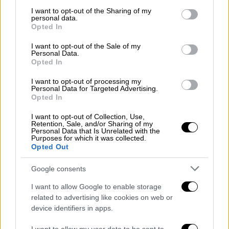
services and may gather and store information including but
not limited to your visit or usage behaviour. You may click to
I want to opt-out of the Sharing of my
personal data.
grant or deny consent to Google and its third-party tags to
Opted In
use your data for below specified purposes in below Google
Οι 4 τραυματίες δεν δατρέχουν
consent section.
I want to opt-out of the Sale of my
κίνδυνο
Personal Data.
Opted In
Συνολικά τραυματίστηκαν τέσσερις
I want to opt-out of processing my
Personal Data for Targeted Advertising.
άνθρωποι και οι πρώτες πληροφορίες
Opted In
αναφέρουν ότι δεν διατρέχουν κίνδυνο, με
τους δύο να διακομίζονται στο νοσοκομείο
I want to opt-out of Collection, Use,
Retention, Sale, and/or Sharing of my
της Βέροιας και τους άλλους δύο σε αυτό
Personal Data that Is Unrelated with the
Purposes for which it was collected.
της Κοζάνης.
Το σοκαριστικό δυστύχημα
Opted Out
έγινε λίγο μετά τις 4 το απόγευμα στο ρεύμα
προς Κοζάνη, το οποίο έκλεισε από τη
Google consents
στιγμή της σύγκρουσης και έπειτα.
Χιλιάδες
I want to allow Google to enable storage
οδηγοί είναι εγκλωβισμένοι, με την ουρά να
related to advertising like cookies on web or
device identifiers in apps.
φτάνει τα 22 χιλιόμετρα. Σημειώνεται ότι
έχει συλληφθεί ο οδηγός του φορτηγού,