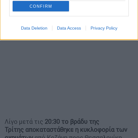
CONFIRM
Data Deletion
Data Access
Privacy Policy
Λίγο μετά τις
20:30 το βράδυ της
Τρίτης
αποκαταστάθηκε η κυκλοφορία των
οχημάτων
από Κοζάνη προς Θεσσαλονίκη