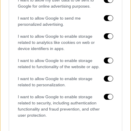
I want to allow my user data to be sent to
καθώς το όχημά του προσέκρουσε με
Google for online advertising purposes.
σφοδρότητα στα δύο αυτοκίνητα πριν
I want to allow Google to send me
καταλήξει στο στηθαίο ασφαλείας και στο
personalized advertising.
box των διοδίων Πολυμύλου.
I want to allow Google to enable storage
related to analytics like cookies on web or
device identifiers in apps.
I want to allow Google to enable storage
related to functionality of the website or app.
I want to allow Google to enable storage
related to personalization.
I want to allow Google to enable storage
related to security, including authentication
functionality and fraud prevention, and other
user protection.