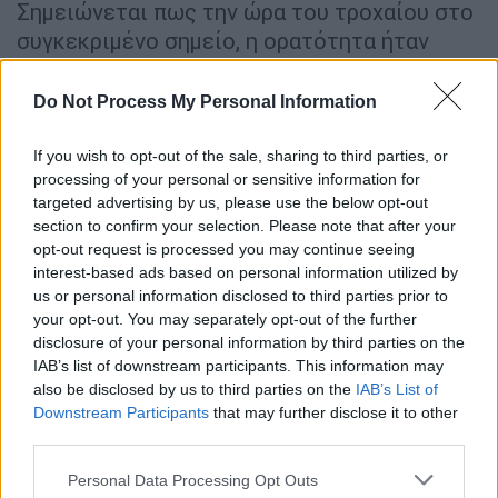
Σημειώνεται πως την ώρα του τροχαίου στο
συγκεκριμένο σημείο, η ορατότητα ήταν
μηδενική, εξαιτίας της ομίχλης.
Do Not Process My Personal Information
Οι αρχές αναζητούν οπτικό υλικό από τη
διαχειρίστρια εταιρεία και το καταγραφικό
If you wish to opt-out of the sale, sharing to third parties, or
της, καθώς οι κάμερες ασφαλείας που θα
processing of your personal or sensitive information for
έριχναν «φως» στις συνθήκες του
targeted advertising by us, please use the below opt-out
section to confirm your selection. Please note that after your
σοκαριστικού δυστυχήματος,
opt-out request is processed you may continue seeing
καταστράφηκαν ολοσχερώς από τη φωτιά.
interest-based ads based on personal information utilized by
us or personal information disclosed to third parties prior to
your opt-out. You may separately opt-out of the further
disclosure of your personal information by third parties on the
IAB’s list of downstream participants. This information may
also be disclosed by us to third parties on the
IAB’s List of
Downstream Participants
that may further disclose it to other
third parties.
Please note that this website/app uses one or more Google
Personal Data Processing Opt Outs