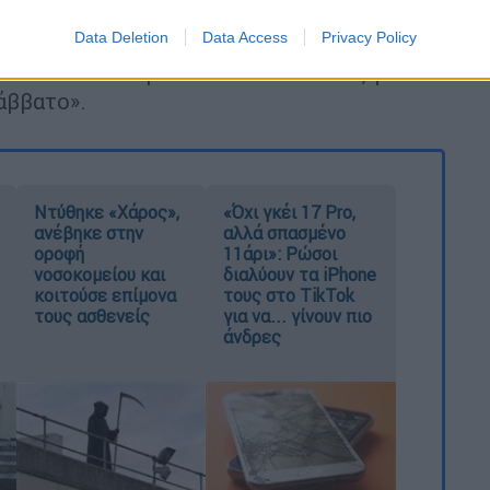
Data Deletion
Data Access
Privacy Policy
τά το οποίο νηστεύεται και το λάδι, για
άββατο».
Ντύθηκε «Χάρος»,
«Όχι γκέι 17 Pro,
ανέβηκε στην
αλλά σπασμένο
οροφή
11άρι»: Ρώσοι
νοσοκομείου και
διαλύουν τα iPhone
κοιτούσε επίμονα
τους στο TikTok
τους ασθενείς
για να... γίνουν πιο
άνδρες