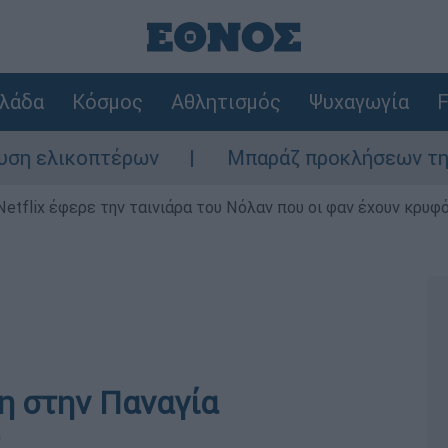
λάδα
Κόσμος
Αθλητισμός
Ψυχαγωγία
F
ικοπτέρων
Μπαράζ προκλήσεων της Άγκυρας
Netflix έφερε την ταινιάρα του Νόλαν που οι φαν έχουν κρυφό
η στην Παναγία
υ