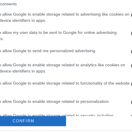
consents
o allow Google to enable storage related to advertising like cookies on
evice identifiers in apps.
o allow my user data to be sent to Google for online advertising
s.
video
to allow Google to send me personalized advertising.
o allow Google to enable storage related to analytics like cookies on
evice identifiers in apps.
o allow Google to enable storage related to functionality of the website
o allow Google to enable storage related to personalization.
στοί βγαίνουν στο περίβολο της εκκλησίας
o allow Google to enable storage related to security, including
CONFIRM
cation functionality and fraud prevention, and other user protection.
λίου της Αναστάσεως και ψάλλεται το
άνατον πατήσας και τοις εν τοις μνήμασι,