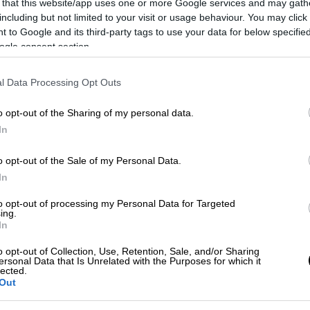
 that this website/app uses one or more Google services and may gath
including but not limited to your visit or usage behaviour. You may click 
 to Google and its third-party tags to use your data for below specifi
ogle consent section.
 της Χίου (politischios.gr)
l Data Processing Opt Outs
o opt-out of the Sharing of my personal data.
 το ΕΘΝΟΣ στη Google
In
o opt-out of the Sale of my Personal Data.
αό της Παναγίας Ευαγγελίστριας στη
Χίο
.
In
προς Κυριακή του Πάσχα εορτάζεται η
to opt-out of processing my Personal Data for Targeted
ίες σβήνουν τα φώτα και ο ιερέας προβάλει
ing.
In
χέρι από μία δεσμίδα τριάντα τριών κεριών
Δεύτε λάβετε Φως…».
o opt-out of Collection, Use, Retention, Sale, and/or Sharing
ersonal Data that Is Unrelated with the Purposes for which it
lected.
Out