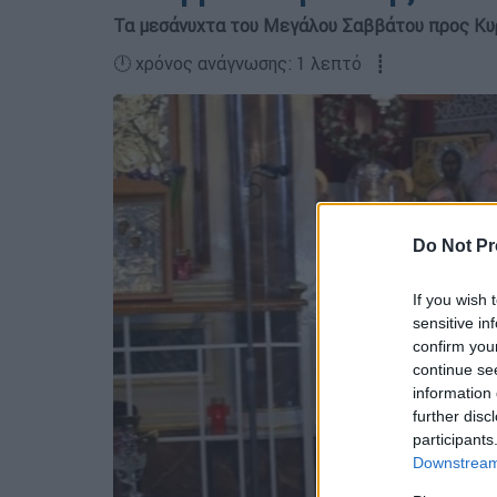
Τα μεσάνυχτα του Μεγάλου Σαββάτου προς Κυρ
🕛 χρόνος ανάγνωσης: 1 λεπτό ┋
Do Not Pr
If you wish 
sensitive in
confirm you
continue se
information 
further disc
participants
Downstream 