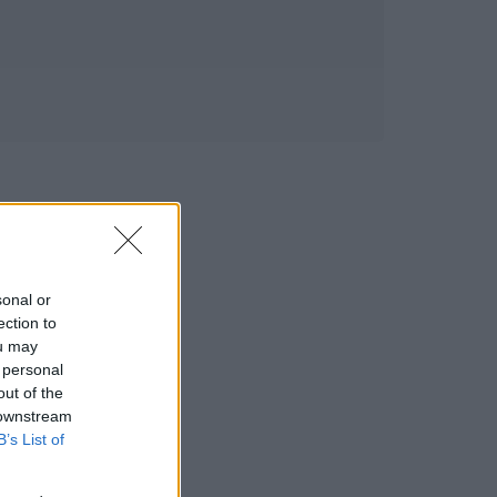
sonal or
ection to
ou may
 personal
out of the
 downstream
B’s List of