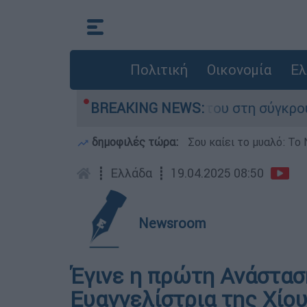
Πολιτική
Οικονομία
Ελ
Δαμίγο που έχασε τη ζωή του στη σύγκρουση ελ
BREAKING NEWS:
δημοφιλές τώρα:
Σου καίει το μυαλό: Το 
┋
Ελλάδα
┋
19.04.2025 08:50
Newsroom
Έγινε η πρώτη Ανάστασ
Ευαγγελίστρια της Χίο