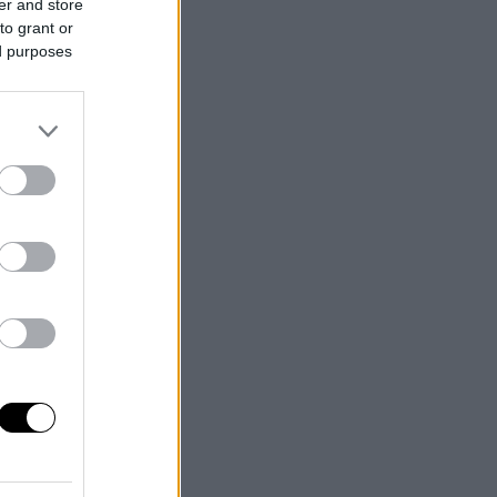
er and store
to grant or
ed purposes