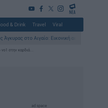
ood & Drink
Travel
Viral
 στο Αιγαίο: Εικονική αερομαχία ανάμεσα σε ελ
 νο1 στην καρδιά...