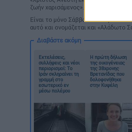
ζωήν χαρισάμενος».
Είναι το μόνο Σάββατο του χρόνου κα
αυτό και ονομάζεται και «Αλάδωτο Σ
Διαβάστε ακόμη
Εκτελέσεις,
Η πρώτη δήλωση
συλλήψεις και νέοι
της οικογένειας
περιορισμοί: Το
της 38χρονης
Ιράν σκληραίνει τη
Βρετανίδας που
γραμμή στο
δολοφονήθηκε
εσωτερικό εν
στην Κυψέλη
μέσω πολέμου