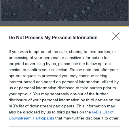
Τέμπη
Προσθέστε το ΕΘΝΟΣ στη Google
Do Not Process My Personal Information
Συγκίνηση και δάκρυα
γέμισε το σημείο του
If you wish to opt-out of the sale, sharing to third parties, or
δυστυχήματος στα
Τέμπη
, όπου 57
processing of your personal or sensitive information for
οικογένειες, για δεύτερη χρονιά, δεν έκαναν
targeted advertising by us, please use the below opt-out
section to confirm your selection. Please note that after your
γιορτές με τα αγαπημένα τους πρόσωπα.
opt-out request is processed you may continue seeing
interest-based ads based on personal information utilized by
ΔΙΑΒΑΣΤΕ ΕΠΙΣΗΣ
us or personal information disclosed to third parties prior to
your opt-out. You may separately opt-out of the further
disclosure of your personal information by third parties on the
Ελλάδα
|
20.04.2025 13:10
IAB’s list of downstream participants. This information may
Ηράκλειο: Στη ΜΕΘ 64χρονος που
also be disclosed by us to third parties on the
IAB’s List of
υπέστη εγκαύματα όσο έβαζε
Downstream Participants
that may further disclose it to other
καύσιμα σε αγροτικό μηχάνημα
third parties.