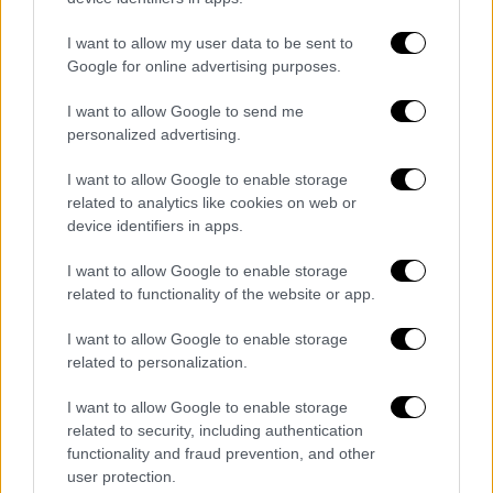
I want to allow my user data to be sent to
Google for online advertising purposes.
video
I want to allow Google to send me
personalized advertising.
I want to allow Google to enable storage
related to analytics like cookies on web or
device identifiers in apps.
«Η καρδιά μου χθες ήταν μισή»
I want to allow Google to enable storage
«Η καρδιά μου χθες ήταν μισή.
Κοιτούσα
related to functionality of the website or app.
πάνω στον ουρανό για να της πω χρόνια
πολλά, μήπως και μου απαντήσει ή με βλέπει
I want to allow Google to enable storage
related to personalization.
από ψηλά. Κι όμως, ένιωθα ότι εκεί ψηλά δεν
έχουν χαλαρώσει οι ψυχές τους, νιώθω ότι
I want to allow Google to enable storage
μας κρατούν μούτρα για αυτό που εμείς οι
related to security, including authentication
μανούλες, τα τελευταία δύο χρόνια, να
functionality and fraud prevention, and other
user protection.
βάλουν κάποιον στη φυλακή» είπε
η μητέρα