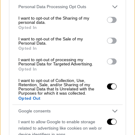
Please note that this website/app uses one or more Google
Personal Data Processing Opt Outs
services and may gather and store information including but
not limited to your visit or usage behaviour. You may click to
I want to opt-out of the Sharing of my
personal data.
Όπως αναφέρει σχετικά το OPEN, στο
grant or deny consent to Google and its third-party tags to
Opted In
σημείο του δυστυχήματος των Τεμπών
use your data for below specified purposes in below Google
consent section.
συγκεντρώθηκαν οικογένειες θυμάτων,
I want to opt-out of the Sale of my
Personal Data.
αποτίοντας έναν ύστατο φόρο τιμής στους
Opted In
ανθρώπους, που σκοτώθηκαν από τη
I want to opt-out of processing my
σύγκρουση των δύο τρένων.
Personal Data for Targeted Advertising.
Opted In
Αφήνοντας καντηλάκια και λουλούδια, οι
I want to opt-out of Collection, Use,
οικογένειες των θυμάτων στα Τέμπη έκαναν,
Retention, Sale, and/or Sharing of my
Personal Data that Is Unrelated with the
για ακόμη μία φορά, έκκληση για απονομή
Purposes for which it was collected.
δικαιοσύνης στο χειρότερο σιδηροδρομικό
Opted Out
δυστύχημα της χώρας.
Google consents
I want to allow Google to enable storage
related to advertising like cookies on web or
device identifiers in apps.