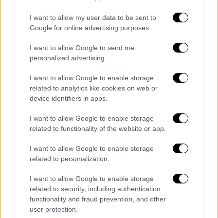
σημεία του οδικού δικτύου, εστιάζοντας,
μεταξύ άλλων σε παραβάσεις όπως:
I want to allow my user data to be sent to
Google for online advertising purposes.
οδήγηση υπό την επήρεια αλκοόλ,
υπερβολική ταχύτητα,
I want to allow Google to send me
personalized advertising.
χρήση κινητού τηλεφώνου κατά την
οδήγηση
I want to allow Google to enable storage
μη χρήση προστατευτικού κράνους –
related to analytics like cookies on web or
ζώνης ασφαλείας
device identifiers in apps.
αντικανονικές προσπεράσεις και
I want to allow Google to enable storage
υπερβάσεις διπλής διαχωριστικής
related to functionality of the website or app.
γραμμής κ.λπ.
I want to allow Google to enable storage
μη χρήση ειδικών μέσων συγκράτησης
related to personalization.
και προστασίας, όπως καθισμάτων,
ζωνών ασφαλείας κ.λπ., κατά τη
I want to allow Google to enable storage
μεταφορά παιδιών με οχήματα
related to security, including authentication
functionality and fraud prevention, and other
οδήγηση οχημάτων από ανηλίκους και
user protection.
άτομα που δε διαθέτουν άδεια