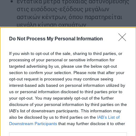
εντατικά μέτρα τροχαίας αστυνόμευσης
στις εισόδους-εξόδους μεγάλων
αστικών κέντρων, όπου παρατηρείται
μεγάλη κίνηση οχημάτων
αυξημένα μέτρα τροχαίας σε χώρους
Do Not Process My Personal Information
όπου παρατηρείται μαζική διακίνηση
επιβατών (αεροδρόμια, λιμάνια, σταθμοί,
If you wish to opt-out of the sale, sharing to third parties, or
κ.λπ.)
processing of your personal or sensitive information for
αυξημένη αστυνομική παρουσία και
targeted advertising by us, please use the below opt-out
στοχευμένη αστυνόμευση των σημείων
section to confirm your selection. Please note that after your
του οδικού δικτύου, όπου παρατηρείται
opt-out request is processed you may continue seeing
interest-based ads based on personal information utilized by
συχνότητα πρόκλησης τροχαίων
us or personal information disclosed to third parties prior to
ατυχημάτων
your opt-out. You may separately opt-out of the further
ανάπτυξη μέτρων και ειδικών δράσεων
disclosure of your personal information by third parties on the
σε τόπους που θα πραγματοποιηθούν
IAB’s list of downstream participants. This information may
also be disclosed by us to third parties on the
IAB’s List of
εορταστικές εκδηλώσεις
Downstream Participants
that may further disclose it to other
συνεργασία με συναρμόδιους Φορείς και
third parties.
Υπηρεσίες, καθώς και ενημέρωση των