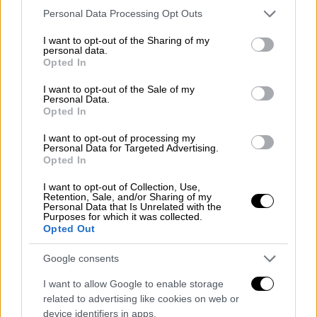
Please note that this website/app uses one or more Google
πολιτών μέσω των Γραφείων Τύπου, σε
Personal Data Processing Opt Outs
services and may gather and store information including but
κάθε περίπτωση που καθίσταται
not limited to your visit or usage behaviour. You may click to
I want to opt-out of the Sharing of my
personal data.
αναγκαία η ευρεία πληροφόρηση του
grant or deny consent to Google and its third-party tags to
Opted In
κοινού για την ύπαρξη τυχόν
use your data for below specified purposes in below Google
consent section.
κυκλοφοριακών και άλλων
I want to opt-out of the Sale of my
Personal Data.
προβλημάτων
Opted In
Παράλληλα, όπως επισημαίνεται από την
I want to opt-out of processing my
ΕΛΑΣ, θα δοθεί ιδιαίτερη βαρύτητα στη
Personal Data for Targeted Advertising.
Opted In
βεβαίωση επικίνδυνων παραβάσεων,
καθώς και παραβάσεων που βάσει
I want to opt-out of Collection, Use,
Retention, Sale, and/or Sharing of my
στατιστικών στοιχείων ευθύνονται για
Personal Data that Is Unrelated with the
την πρόκληση σοβαρών τροχαίων
Purposes for which it was collected.
Opted Out
ατυχημάτων.
Google consents
Προς τον σκοπό αυτό συνεργεία ειδικών
τροχονομικών ελέγχων θα
I want to allow Google to enable storage
related to advertising like cookies on web or
δραστηριοποιηθούν σε εναλλασσόμενα
device identifiers in apps.