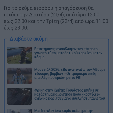
Για το ρεύμα εισόδου η απαγόρευση θα
ισχύει την Δευτέρα (21/4), από ώρα 12:00
έως 22:00 και την Τρίτη (22/4) από ώρα 11:00
έως 23:00.
Διαβάστε ακόμη
Επιστήμονες ανακάλυψαν τον τέταρτο
γνωστό τύπο μεταδοτικού καρκίνου στον
κόσμο
Μουντιάλ 2026: «Θα ανατινάξω τον Μέσι με
τέσσερις βόμβες» - Οι τρομοκρατικές
απειλές που ερεύνησε το FBI
Φρίκη στην Κρήτη: Τουρίστας μπήκε σε
κατάστημα και ρώτησε πόσο «κοστίζει»
ανήλικο κορίτσι για να ασελγήσει πάνω του
Marfin: «Δεν έχω καμία σχέση με την