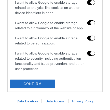
Τα όρια του ΜΙΚΡΟΥ ΔΑΚΤΥΛΙΟΥ ορίζονται
I want to allow Google to enable storage
related to analytics like cookies on web or
από τις παρακάτω οδούς και λεωφόρους: Λ.
device identifiers in apps.
Αλεξάνδρας – Ζαχάρωφ – Λ. Μεσογείων –
Φειδιππίδου – Μιχαλακοπούλου – Σπ.
I want to allow Google to enable storage
Μερκούρη – Βρυάξιδος – Υμηττού – Ηλ.
related to functionality of the website or app.
Ηλιού – Αμβρ. Φραντζή – Λ. Ανδρ. Συγγρού –
I want to allow Google to enable storage
Χαμοστέρνας – Πειραιώς – Ιερά Οδός – Λ.
related to personalization.
Κωνσταντινουπόλεως – Αχιλλέως – Πλ.
Καραϊσκάκη – Καρόλου – Μάρνη – 28ης
I want to allow Google to enable storage
related to security, including authentication
Οκτωβρίου (Πατησίων) – Λ. Αλεξάνδρας.
functionality and fraud prevention, and other
user protection.
Διαβάστε ακόμη
Kadebostany στο ethnos.gr: «Κάποτε
CONFIRM
πίστευα ότι το να είσαι outsider ήταν
αδυναμία, τώρα το βλέπω ως δύναμη»
«Χωρίς σκηνές και κουβέρτες σε ακραίες
Data Deletion
Data Access
Privacy Policy
θερμοκρασίες»: Σε δραματικές συνθήκες
χιλιάδες μετανάστες στη Θέουτα