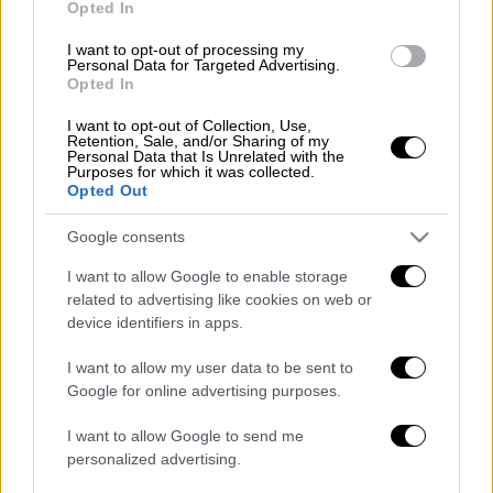
Opted In
Γραμμή 1 Μετρό: Δρομολόγια ανά 10,5?
I want to opt-out of processing my
Personal Data for Targeted Advertising.
μεταξύ 5:30 – 23:00, ανά 15? τις υπόλοιπες
Opted In
ώρες
I want to opt-out of Collection, Use,
Γραμμή 2 Μετρό: Δρομολόγια ανά 5,5? – 8,5?
Retention, Sale, and/or Sharing of my
Personal Data that Is Unrelated with the
μεταξύ 7:00-23:00, ανά 7,5? – 11? τις
Purposes for which it was collected.
υπόλοιπες ώρες
Opted Out
Γραμμή 3 Μετρό: Δρομολόγια ανά 5? – 7?
Google consents
μεταξύ 7:00 – 22:00 και ανά 6,5? – 9,5? τις
υπόλοιπες ώρες.
I want to allow Google to enable storage
related to advertising like cookies on web or
Τραμ: Δρομολόγια ανά 12? ως τις 22:00, ανά
device identifiers in apps.
15? αργότερα.
I want to allow my user data to be sent to
Επιστρέφει ο Δακτύλιος
Google for online advertising purposes.
Σημειώνεται ότι ο Δακτύλιος επιστρέφει
I want to allow Google to send me
σήμεραΤρίτη του Πάσχα, κανονικά.
personalized advertising.