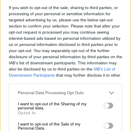
If you wish to opt-out of the sale, sharing to third parties, or
Με ειδικά προγράμματα δρομολογίων
processing of your personal or sensitive information for
κινούνται τα
Μέσα Μαζικής Μεταφοράς
και
targeted advertising by us, please use the below opt-out
section to confirm your selection. Please note that after your
φέτος έως και αύριο Τετάρτη του Πάσχα.
opt-out request is processed you may continue seeing
interest-based ads based on personal information utilized by
ΔΙΑΒΑΣΤΕ ΕΠΙΣΗΣ
us or personal information disclosed to third parties prior to
your opt-out. You may separately opt-out of the further
disclosure of your personal information by third parties on the
Ελλάδα
|
21.04.2025 20:58
IAB’s list of downstream participants. This information may
Άρης Μουγκοπέτρος:
also be disclosed by us to third parties on the
IAB’s List of
Ακρωτηριάστηκαν τα δύο δάχτυλα
Downstream Participants
that may further disclose it to other
του βιρτουόζου του κλαρίνου
third parties.
Please note that this website/app uses one or more Google
Personal Data Processing Opt Outs
services and may gather and store information including but
not limited to your visit or usage behaviour. You may click to
I want to opt-out of the Sharing of my
personal data.
Σήμερα Τρίτη του Πάσχα
grant or deny consent to Google and its third-party tags to
Opted In
use your data for below specified purposes in below Google
Λεωφορεία και Τρόλεϊ: Θα κινούνται με
consent section.
I want to opt-out of the Sale of my
πρόγραμμα δρομολογίων Σαββάτου
Personal Data.