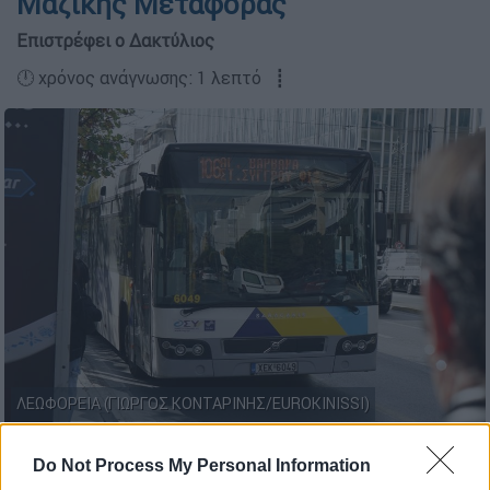
Μαζικής Μεταφοράς
Επιστρέφει ο Δακτύλιος
🕛 χρόνος ανάγνωσης: 1 λεπτό ┋
ΛΕΩΦΟΡΕΙΑ (ΓΙΩΡΓΟΣ ΚΟΝΤΑΡΙΝΗΣ/EUROKINISSI)
Do Not Process My Personal Information
Προσθέστε το ΕΘΝΟΣ στη Google