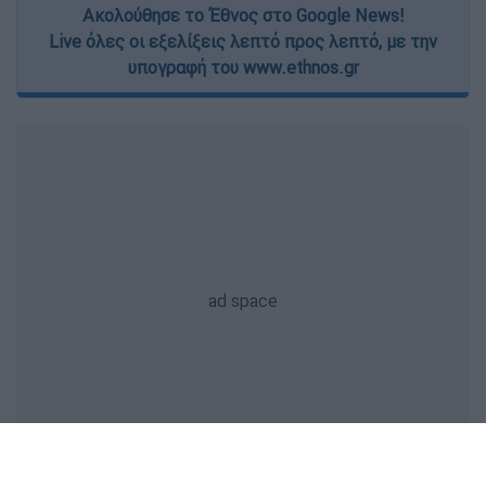
Ακολούθησε το Έθνος στο Google News!
Live όλες οι εξελίξεις λεπτό προς λεπτό, με την
υπογραφή του www.ethnos.gr