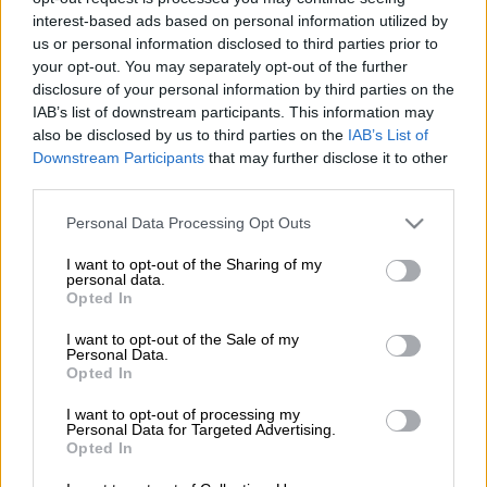
/Eurokinissi)
interest-based ads based on personal information utilized by
us or personal information disclosed to third parties prior to
your opt-out. You may separately opt-out of the further
Προσθέστε το ΕΘΝΟΣ στη Google
disclosure of your personal information by third parties on the
IAB’s list of downstream participants. This information may
Με κυνηγετικό
όπλο
πυροβόλησε το γείτονα
also be disclosed by us to third parties on the
IAB’s List of
του
61χρονος, στη Λιμνιά Καβάλας τη
Downstream Participants
that may further disclose it to other
third parties.
Δευτέρα του Πάσχα, με αποτέλεσμα να τον
τραυματίσει ελαφρά στο λαιμό
. Ο 61χρονος
Please note that this website/app uses one or more Google
Personal Data Processing Opt Outs
συνελήφθη και κατηγορείται για απόπειρα
services and may gather and store information including but
not limited to your visit or usage behaviour. You may click to
I want to opt-out of the Sharing of my
ανθρωποκτονίας.
personal data.
grant or deny consent to Google and its third-party tags to
Opted In
use your data for below specified purposes in below Google
Ειδικότερα και σύμφωνα με ανακοίνωση της
consent section.
I want to opt-out of the Sale of my
αστυνομίας, ο 61χρονος πυροβόλησε το
Personal Data.
γείτονά του
εξαιτίας προσωπικής διαφοράς
Opted In
που είχε μαζί του. Στη συνέχεια διέφυγε με
I want to opt-out of processing my
Ι.Χ.Ε. αυτοκίνητο, ενώ ο παθόντας μετέβη
Personal Data for Targeted Advertising.
Opted In
στο νοσοκομείο Καβάλας όπου μετά την