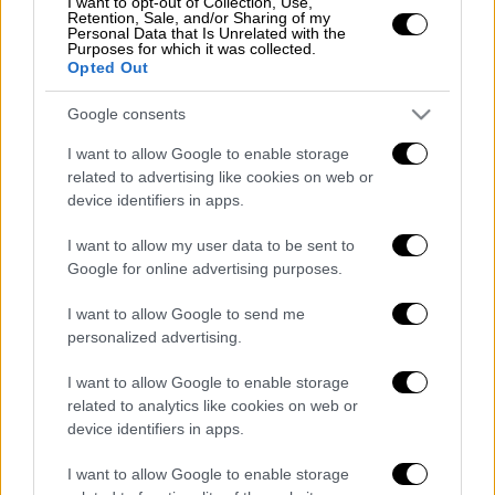
παροχή πρώτων βοηθειών αποχώρησε.
I want to opt-out of Collection, Use,
Retention, Sale, and/or Sharing of my
Personal Data that Is Unrelated with the
Στο σημείο βρέθηκαν και κατασχέθηκαν
Purposes for which it was collected.
Opted Out
εννέα κάλυκες κυνηγετικού όπλου. Επίσης,
από την οικία του δράστη κατασχέθηκαν ένα
Google consents
κυνηγετικό όπλο που κατείχε νόμιμα και 84
I want to allow Google to enable storage
φυσίγγια κυνηγετικού όπλου.
related to advertising like cookies on web or
device identifiers in apps.
Έπειτα από σχετικές αναζητήσεις στην
ευρύτερη περιοχή οι αστυνομικοί εντόπισαν
I want to allow my user data to be sent to
σε επαρχιακή οδό το αυτοκίνητο που
Google for online advertising purposes.
χρησιμοποίησε ο δράστης, ενώ ο ίδιος
I want to allow Google to send me
εντοπίσθηκε και συνελήφθη σε παρακείμενη
personalized advertising.
θαμνώδη περιοχή.
I want to allow Google to enable storage
related to analytics like cookies on web or
device identifiers in apps.
Διαβάστε ακόμη
I want to allow Google to enable storage