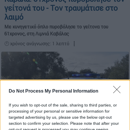
γείτονά του - Τον τραυμάτισε στο
λαιμό
Με κυνηγετικό όπλο πυροβόλησε το γείτονα του
61χρονος, στη Λιμνιά Καβάλας
🕛 χρόνος ανάγνωσης: 1 λεπτό ┋
Do Not Process My Personal Information
If you wish to opt-out of the sale, sharing to third parties, or
processing of your personal or sensitive information for
targeted advertising by us, please use the below opt-out
section to confirm your selection. Please note that after your
Περιπολικό της Ελληνικής Αστυνομίας (Βασίλης Παπαδόπουλος
opt-out request is processed you may continue seeing