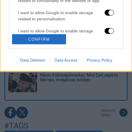
related to functionality of the website or app.
Το φθινοπωρινό σχέδιο Ανδρουλάκη: Η
αντεπίθεση του ΠΑΣΟΚ από την κοινωνία
έως τη ΔΕΘ
I want to allow Google to enable storage
related to personalization.
Η παγίδα του Ορμούζ για τον Τραμπ και το
I want to allow Google to enable storage
επικίνδυνο στοίχημα της Τεχεράνης - Ποιος
θα λυγίσει πρώτος
related to security, including authentication
CONFIRM
functionality and fraud prevention, and other
user protection.
Συναγερμός και σήμερα: Στο «κόκκινο»
Αττική και 6 περιφέρειες λόγω καύσωνα -
Data Deletion
Data Access
Privacy Policy
Αυξημένες περιπολίες και drones
Νίκος Καλογερόπουλος: Μια ζωή γεμάτη
θέατρο, σινεμά και ποίηση
επόμενο
άρθρο
#TAGS