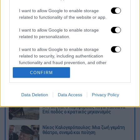
I want to allow Google to enable storage
related to functionality of the website or app.
I want to allow Google to enable storage
Διαβάστε ακόμη
related to personalization.
I want to allow Google to enable storage
Το φθινοπωρινό σχέδιο Ανδρουλάκη: Η
αντεπίθεση του ΠΑΣΟΚ από την κοινωνία
related to security, including authentication
έως τη ΔΕΘ
functionality and fraud prevention, and other
user protection.
CONFIRM
Η παγίδα του Ορμούζ για τον Τραμπ και το
επικίνδυνο στοίχημα της Τεχεράνης - Ποιος
θα λυγίσει πρώτος
Data Deletion
Data Access
Privacy Policy
Συναγερμός και σήμερα: Στο κόκκινο
Αττική και 6 περιφέρειες λόγω καύσωνα -
Επί ποδός ο κρατικός μηχανισμός
Νίκος Καλογερόπουλος: Μια ζωή γεμάτη
θέατρο, σινεμά και ποίηση