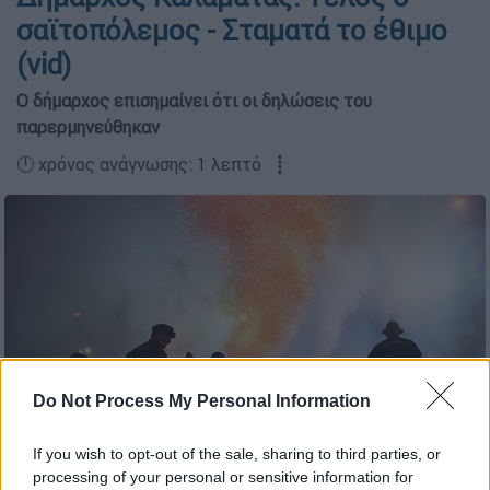
σαϊτοπόλεμος - Σταματά το έθιμο
(vid)
Ο δήμαρχος επισημαίνει ότι οι δηλώσεις του
παρερμηνεύθηκαν
🕛 χρόνος ανάγνωσης: 1 λεπτό ┋
Do Not Process My Personal Information
If you wish to opt-out of the sale, sharing to third parties, or
Από αυτό το έθιμο στην Καλαμάτα ένας άνθρωπος έχασε τη ζωή
processing of your personal or sensitive information for
του (EUROKINISSI/ΣΥΝΕΡΓΑΤΗΣ)