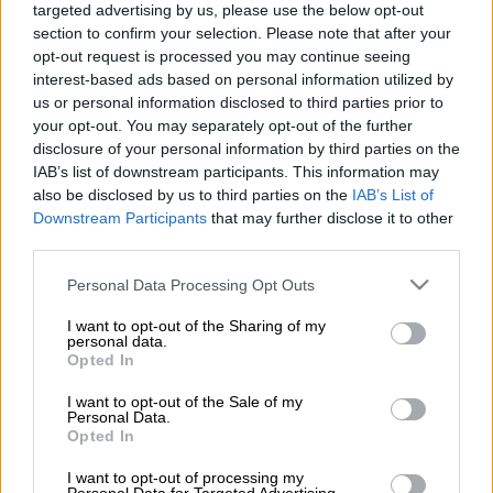
targeted advertising by us, please use the below opt-out
section to confirm your selection. Please note that after your
opt-out request is processed you may continue seeing
Προσθέστε το ΕΘΝΟΣ στη Google
interest-based ads based on personal information utilized by
us or personal information disclosed to third parties prior to
«Μετά το θάνατο του Κώστα, δε μπορεί να
your opt-out. You may separately opt-out of the further
disclosure of your personal information by third parties on the
είναι ίδια τα πράγματα και αν δεν αλλάξουν,
IAB’s list of downstream participants. This information may
είναι σαφές ότι το έθιμο αυτό δε μπορεί να
also be disclosed by us to third parties on the
IAB’s List of
συνεχιστεί. Σταματάει εδώ. Κανένα
Downstream Participants
that may further disclose it to other
δημοτικό συμβούλιο δε θα δεχθεί θα
third parties.
συνεχίσει αυτή η ημινόμιμη κατάσταση
Please note that this website/app uses one or more Google
Personal Data Processing Opt Outs
σχετικά με το έθιμο αυτό, το οποίο κρατάει
services and may gather and store information including but
200 ολόκληρα χρόνια», δήλωσε ο δήμαρχος
not limited to your visit or usage behaviour. You may click to
I want to opt-out of the Sharing of my
personal data.
grant or deny consent to Google and its third-party tags to
Καλαμάτας Παναγιώτης Νίκας, μετά τον
Opted In
use your data for below specified purposes in below Google
σάλο που προκάλεσε ο θάνατος του
consent section.
I want to opt-out of the Sale of my
οπερατέρ στη διάρκεια του σαϊτοπόλεμου.
Personal Data.
Opted In
Μιλώντας στο διαδικτυακό κανάλι «One TV»,
I want to opt-out of processing my
ο δήμαρχος Καλαμάτας σχολίασε και τις