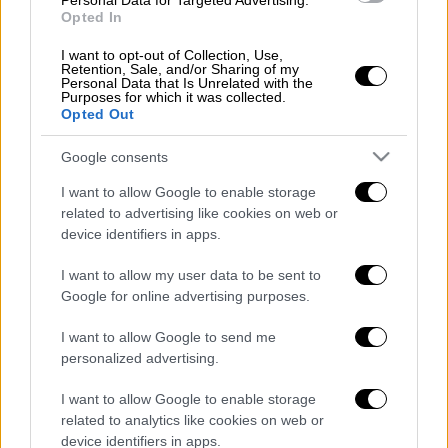
Personal Data for Targeted Advertising.
Opted In
δηλώσεις του αναφορικά με το DNA των
Ελλήνων και τα έθιμα, που
είχαν προκαλέσει
I want to opt-out of Collection, Use,
Retention, Sale, and/or Sharing of my
πολλές και αρνητικές αντιδράσεις
,
Personal Data that Is Unrelated with the
Purposes for which it was collected.
σημειώνοντας: «Κακοποιήθηκα, έγινα
Opted Out
στόχος. Το σύνολο των δηλώσεών μου δεν
παρουσιάστηκε. Δεν υπάρχει καμία
Google consents
αμφιβολία ότι ο άνθρωπος είναι η
I want to allow Google to enable storage
πρωταρχική αξία».
related to advertising like cookies on web or
device identifiers in apps.
Το βίντεο με τις δηλώσεις του δημάρχου
Καλαμάτας:
I want to allow my user data to be sent to
Google for online advertising purposes.
I want to allow Google to send me
personalized advertising.
I want to allow Google to enable storage
related to analytics like cookies on web or
video
device identifiers in apps.