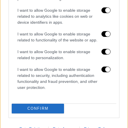
Τρίτη περίπτωση: Στη συνέχεια, ο
I want to allow Google to enable storage
μηχανοδηγός επανεκκίνησε και επιχείρησε
related to analytics like cookies on web or
να παραβιάσει τον ερυθρό σηματοδότη.
device identifiers in apps.
Αμέσως μετά την παραβίαση,
I want to allow Google to enable storage
ενεργοποιήθηκε η ακαριαία πέδη και η
related to functionality of the website or app.
αμαξοστοιχία ακινητοποιήθηκε πλήρως.
I want to allow Google to enable storage
Τέταρτη περίπτωση (λειτουργούσε ήδη,
related to personalization.
χωρίς το ETCS): Σε περίπτωση αδυναμίας
I want to allow Google to enable storage
εκτέλεσης καθηκόντων από μεριάς του
related to security, including authentication
μηχανοδηγού, υπάρχει ήδη ενεργό σύστημα
functionality and fraud prevention, and other
αυτόματης πέδησης, 20 δευτερόλεπτα μετά
user protection.
την απώλεια επαφής με το πηδάλιο της
καμπίνας.
CONFIRM
Η εγκατάσταση του ETCS επί του
σιδηροδρόμου (παρατρόχιο υλικό) έχει
προχωρήσει σημαντικά στον άξονα Αθήνα –