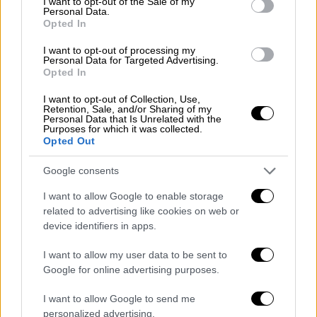
I want to opt-out of the Sale of my
Personal Data.
ETCS ολοκληρώθηκε επιτυχώς και η
Opted In
αυτόματη πέδηση ενεργοποιήθηκε στις εξής
περιπτώσεις:
I want to opt-out of processing my
Personal Data for Targeted Advertising.
Opted In
Πρώτη περίπτωση: Όταν η αμαξοστοιχία
I want to opt-out of Collection, Use,
υπερέβη το καθορισμένο όριο ταχύτητας
Retention, Sale, and/or Sharing of my
Personal Data that Is Unrelated with the
που προβλέπεται για το κάθε τμήμα της
Purposes for which it was collected.
Opted Out
γραμμής.
Google consents
Δεύτερη περίπτωση: Όταν η αμαξοστοιχία
έφτασε σε προειδοποιητικό σηματοδότη
I want to allow Google to enable storage
(πορτοκαλί φανάρι) ενεργοποιήθηκε η
related to advertising like cookies on web or
device identifiers in apps.
σταδιακή αυτόματη πέδηση (επιβράδυνση).
Όταν ο μηχανοδηγός επιχείρησε να υπερβεί
I want to allow my user data to be sent to
τα όρια ταχύτητας της ελεγχόμενης
Google for online advertising purposes.
πέδησης, η αμαξοστοιχία επιβράδυνε
I want to allow Google to send me
περισσότερο έως την ακινητοποίηση.
personalized advertising.