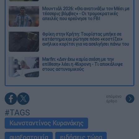
Μουντιάλ 2026: «Θα ανατινάξω τον Μέσι με
τέσσερις βόμβες» - Οι τρομοκρατικές
απειλές που ερεύνησε το FBI
Φρίκη στην Κρήτη: Τουρίστας μπήκε σε
κατάστημα και ρώτησε πόσο «κοστίζει»
ανήλικο κορίτσι για να ασελγήσει πάνω του
Marfin: «Δεν έχω καμία σχέση με την
επίθεση» λέει η 46χρονη - Τι αποκάλυψε
στους αστυνομικούς
επόμενο
άρθρο
#TAGS
Κωνσταντίνος Κυρανάκης
αμαξοστοιχία
ειδήσεις τώρα