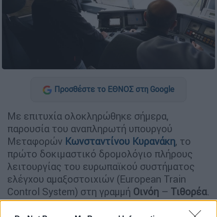
Προσθέστε το ΕΘΝΟΣ στη Google
Με επιτυχία ολοκληρώθηκε σήμερα,
παρουσία του αναπληρωτή υπουργού
Μεταφορών
Κωνσταντίνου Κυρανάκη
, το
πρώτο δοκιμαστικό δρομολόγιο πλήρους
λειτουργίας του ευρωπαϊκού συστήματος
ελέγχου αμαξοστοιχιών (European Train
Control System) στη γραμμή
Οινόη
–
Τιθορέα
.