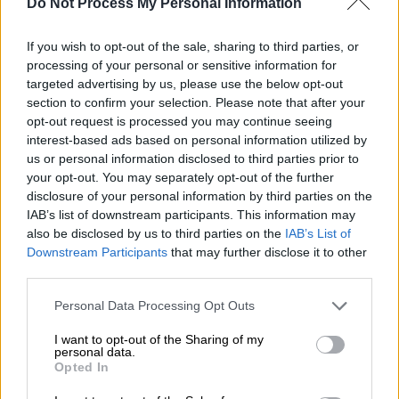
ΔΙΑΒΑΣΤΕ ΕΠΙΣΗΣ
Do Not Process My Personal Information
Ελλάδα
|
26.04.2025 19:57
If you wish to opt-out of the sale, sharing to third parties, or
Κομοτηνή: Ανήλικοι έκλεβαν
processing of your personal or sensitive information for
targeted advertising by us, please use the below opt-out
χρηματικά ποσά και …καλάμια
section to confirm your selection. Please note that after your
ψαρέματος από αυτοκίνητα
opt-out request is processed you may continue seeing
interest-based ads based on personal information utilized by
us or personal information disclosed to third parties prior to
your opt-out. You may separately opt-out of the further
disclosure of your personal information by third parties on the
Η σημερινή δοκιμή του συστήματος
IAB’s list of downstream participants. This information may
αυτόματης πέδησης αφορούσε περιπτώσεις
also be disclosed by us to third parties on the
IAB’s List of
υπέρβασης ορίου ταχύτητας και παραβίασης
Downstream Participants
that may further disclose it to other
κόκκινου σηματοδότη, σε
τηλεδιοικούμενα
third parties.
τμήματα σιδηροδρομικής γραμμής.
Please note that this website/app uses one or more Google
Personal Data Processing Opt Outs
services and may gather and store information including but
Η δοκιμαστική λειτουργία του
not limited to your visit or usage behaviour. You may click to
I want to opt-out of the Sharing of my
personal data.
συστήματος ETCS
grant or deny consent to Google and its third-party tags to
Opted In
use your data for below specified purposes in below Google
Η δοκιμαστική λειτουργία του συστήματος
consent section.