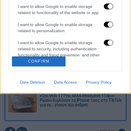
I want to allow Google to enable storage
Διαβάστε ακόμη
related to functionality of the website or app.
Εκτελέσεις, συλλήψεις και νέοι
I want to allow Google to enable storage
περιορισμοί: Το Ιράν σκληραίνει τη γραμμή
related to personalization.
στο εσωτερικό εν μέσω πολέμου
I want to allow Google to enable storage
Η πρώτη δήλωση της οικογένειας της
related to security, including authentication
38χρονης Βρετανίδας που δολοφονήθηκε
functionality and fraud prevention, and other
στην Κυψέλη
user protection.
CONFIRM
Ντύθηκε «Χάρος», ανέβηκε στην οροφή
νοσοκομείου και κοιτούσε επίμονα τους
ασθενείς
Data Deletion
Data Access
Privacy Policy
«Όχι γκέι 17 Pro, αλλά σπασμένο 11άρι»:
Ρώσοι διαλύουν τα iPhone τους στο TikTok
για να... γίνουν πιο άνδρες
επόμενο