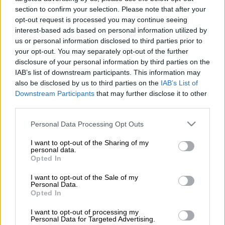
Περιπολικό (Βασίλης Παπαδόπουλος/Eurokinissi)
section to confirm your selection. Please note that after your
opt-out request is processed you may continue seeing
interest-based ads based on personal information utilized by
Προσθέστε το ΕΘΝΟΣ στη Google
us or personal information disclosed to third parties prior to
your opt-out. You may separately opt-out of the further
disclosure of your personal information by third parties on the
Τρία άτομα
εισέβαλαν στο σπίτι
39χρονου
IAB’s list of downstream participants. This information may
στην
Κρήτη
και συγκεκριμένα σε χωριό του
also be disclosed by us to third parties on the
IAB’s List of
δήμου Χερσονήσου και
τον ξυλοκόπησαν
,
Downstream Participants
that may further disclose it to other
κατάφερνοντάς του
πολλαπλά χτυπήματα
third parties.
στο κεφάλι και το σώμα.
Please note that this website/app uses one or more Google
Personal Data Processing Opt Outs
services and may gather and store information including but
Η αστυνομία ειδοποιήθηκε στις 4:00 τα
not limited to your visit or usage behaviour. You may click to
I want to opt-out of the Sharing of my
ξημερώματα της Κυριακής από τους
personal data.
grant or deny consent to Google and its third-party tags to
Opted In
γιατρούς του Τμήματος Επειγόντων
use your data for below specified purposes in below Google
consent section.
Περιστατικών του Πανεπιστημιακού
I want to opt-out of the Sale of my
Personal Data.
Νοσοκομείου, όπου είχε μεταφερθεί
Opted In
αιμόφυρτος
ο 39χρονος.
I want to opt-out of processing my
Personal Data for Targeted Advertising.