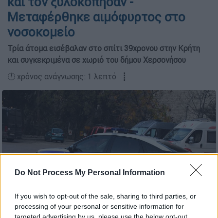
και τον ξυλοκόπησαν -
Μεταφέρθηκε αιμόφυρτος στο
νοσοκομείο
Τρία άτομα εισέβαλαν στο σπίτι 39χρονου στην Κρήτη
και συγκεκριμένα σε χωριό του δήμου Χερσονήσου
🕛 χρόνος ανάγνωσης: 1 λεπτό ┋
Do Not Process My Personal Information
If you wish to opt-out of the sale, sharing to third parties, or
processing of your personal or sensitive information for
targeted advertising by us, please use the below opt-out