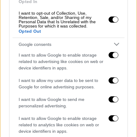
Opted In
ΔΙΑΒΑΣΤΕ ΕΠΙΣΗΣ
I want to opt-out of Collection, Use,
Ελλάδα
|
27.04.2025 13:59
Retention, Sale, and/or Sharing of my
Personal Data that Is Unrelated with the
Το πρόσωπο που έχει μπει στο
Purposes for which it was collected.
Opted Out
στόχαστρο των Αρχών για την
εκτέλεση του Μοσχούρη στο
Google consents
Χαλάνδρι - Η τραγική ειρωνεία
I want to allow Google to enable storage
related to advertising like cookies on web or
device identifiers in apps.
Κατά την πρώτη του κατάθεση στις Αρχές,
I want to allow my user data to be sent to
όπως μεταδίδει η ΕΡΤ,
δεν κατονόμασε
τους
Google for online advertising purposes.
δράστες, ούτε έδωσε πληροφορίες για την
I want to allow Google to send me
πιθανότητα να είχε μαζί τους διαφορές.
personalized advertising.
I want to allow Google to enable storage
Τα
τραύματά
του, ωστόσο, είναι
σοβαρά
και
related to analytics like cookies on web or
νοσηλεύεται στη νευρολογική κλινική του
device identifiers in apps.
ΠΑΓΝΗ.