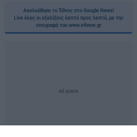
Ακολούθησε το Έθνος στο Google News!
Live όλες οι εξελίξεις λεπτό προς λεπτό, με την
υπογραφή του www.ethnos.gr