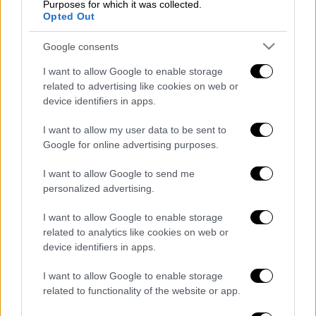
Purposes for which it was collected.
Σύμφωνα με το
pelop.gr
το αγόρι ηλικίας
Opted Out
περίπου 10 ετών, έπεσε από μπαλκόνι α’
ορόφου, σε πολυκατοικία επί της οδού
Google consents
Ιωαννίνων στην Πάτρα όταν μαζί με επίσης
I want to allow Google to enable storage
ανήλικο συνεργό του που αναζητείται,
related to advertising like cookies on web or
επιχείρησαν να διαρρήξουν διαμέρισμα.
device identifiers in apps.
Ο ανήλικος μεταφέρθηκε στο νοσοκομείο, με
I want to allow my user data to be sent to
Google for online advertising purposes.
την κατάσταση του σύμφωνα με
πληροφορίες να κάνουν λόγο πως η
I want to allow Google to send me
κατάσταση της υγείας του είναι κρίσιμη.
personalized advertising.
Διαβάστε ακόμη
I want to allow Google to enable storage
related to analytics like cookies on web or
Kadebostany στο ethnos.gr: «Κάποτε
device identifiers in apps.
πίστευα ότι το να είσαι outsider ήταν
αδυναμία, τώρα το βλέπω ως δύναμη»
I want to allow Google to enable storage
related to functionality of the website or app.
«Χωρίς σκηνές και κουβέρτες σε ακραίες
θερμοκρασίες»: Σε δραματικές συνθήκες