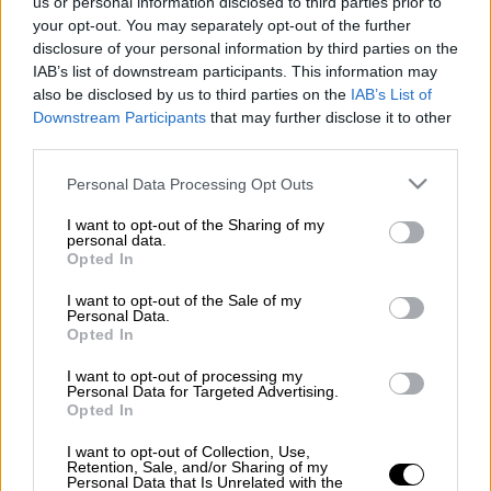
us or personal information disclosed to third parties prior to
your opt-out. You may separately opt-out of the further
Προσθέστε το ΕΘΝΟΣ στη Google
disclosure of your personal information by third parties on the
IAB’s list of downstream participants. This information may
Σε σοβαρή κατάσταση
μεταφέρθηκε στο
also be disclosed by us to third parties on the
IAB’s List of
Downstream Participants
that may further disclose it to other
νοσοκομείο 10χρονος στην
Πάτρα
έπεσε από
third parties.
μπαλκόνι ενώ πήγε να κλέψει σπίτι.
Please note that this website/app uses one or more Google
Personal Data Processing Opt Outs
services and may gather and store information including but
ΔΙΑΒΑΣΤΕ ΕΠΙΣΗΣ
not limited to your visit or usage behaviour. You may click to
I want to opt-out of the Sharing of my
personal data.
grant or deny consent to Google and its third-party tags to
Opted In
Ελλάδα
|
28.04.2025 07:50
use your data for below specified purposes in below Google
Σοβαρό τροχαίο στο Περιστέρι:
consent section.
I want to opt-out of the Sale of my
Personal Data.
Λεωφορείο συγκρούστηκε με ΙΧ -
Opted In
Τρεις τραυματίες
I want to opt-out of processing my
Personal Data for Targeted Advertising.
Opted In
I want to opt-out of Collection, Use,
Τι συνέβη
Retention, Sale, and/or Sharing of my
Personal Data that Is Unrelated with the