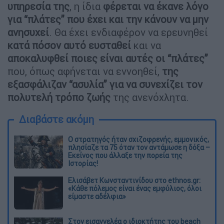
υπηρεσία της
, η ίδια
φέρεται να έκανε λόγο
για “πλάτες” που έχει και την κάνουν να μην
ανησυχεί
. Θα έχει ενδιαφέρον να ερευνηθεί
κατά πόσον αυτό ευσταθεί
και να
αποκαλυφθεί ποιες είναι αυτές οι “πλάτες”
που, όπως αφήνεται να εννοηθεί,
της
εξασφάλιζαν “ασυλία” για να συνεχίζει τον
πολυτελή τρόπο ζωής
της ανενόχλητα.
Διαβάστε ακόμη
O στρατηγός ήταν σχιζοφρενής, εμμονικός,
πλησίαζε τα 75 όταν τον αντάμωσε η δόξα –
Εκείνος που άλλαξε την πορεία της
Ιστορίας!
Ελισάβετ Κωνσταντινίδου στο ethnos.gr:
«Κάθε πόλεμος είναι ένας εμφύλιος, όλοι
είμαστε αδέλφια»
Στον εισαγγελέα ο ιδιοκτήτης του beach