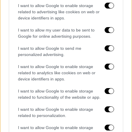
I want to allow Google to enable storage
related to advertising like cookies on web or
device identifiers in apps.
I want to allow my user data to be sent to
Google for online advertising purposes.
Στο βίντεο που παρουσιάστηκε από το
I want to allow Google to send me
OPEN,
η αστυνομικός εμφανίζεται σε
personalized advertising.
χλιδάτο εστιατόριο στη Μύκονο το
I want to allow Google to enable storage
καλοκαίρι του 2024
. Στην ίδια παρέα
related to analytics like cookies on web or
βρισκόταν και Ιταλός καναλάρχης
.
device identifiers in apps.
Προφανώς
δεν είναι κατακριτέο να
I want to allow Google to enable storage
διασκεδάζει ένας ένστολος
, ωστόσο το
related to functionality of the website or app.
lifestyle της ελέγχεται
, ιδιαίτερα μετά τις
κατηγορίες πρώην συντρόφου της
, ο οποίος
I want to allow Google to enable storage
την κατηγορεί για
εκβιασμό
.
related to personalization.
«Δεν φαίνεται να υπάρχει ποινικό
I want to allow Google to enable storage