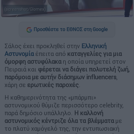
(screenshot/Glomex)
Προσθέστε το ΕΘΝΟΣ στη Google
Σάλος έχει προκληθεί στην
Ελληνική
Αστυνομία
έπειτα από
καταγγελίες για μια
όμορφη αστυφύλακα
η οποία υπηρετεί στον
Πειραιά και
φέρεται να διάγει πολυτελή ζωή,
παρόμοια με αυτήν διάσημων influencers
,
χάρη σε
ερωτικές παροχές
.
Η καθημερινότητα της «μπάρμπι»
αστυνομικού θύμιζε περισσότερο celebrity,
παρά δημόσιο υπάλληλο.
Η καλλονή
αστυνομικός κέντριζε όλα τα βλέμματα
με
το πλατύ χαμόγελό της, την εντυπωσιακή