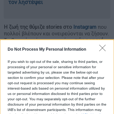
τον ληστέψει
Η ζωή της θύμιζε stories στο
Instagram
που
πολλοί βλέπουν και ονειρεύονται να ζήσουν.
Το βασικό ερώτημα αφορά το
πώς η νεαρή
αστυνομικός, με έναν μισθό δημοσίου
Do Not Process My Personal Information
υπαλλήλου, μπορούσε να συντηρεί ένα
lifestyle για ακριβά γούστα
.
If you wish to opt-out of the sale, sharing to third parties, or
processing of your personal or sensitive information for
targeted advertising by us, please use the below opt-out
section to confirm your selection. Please note that after your
opt-out request is processed you may continue seeing
interest-based ads based on personal information utilized by
us or personal information disclosed to third parties prior to
your opt-out. You may separately opt-out of the further
disclosure of your personal information by third parties on the
IAB’s list of downstream participants. This information may