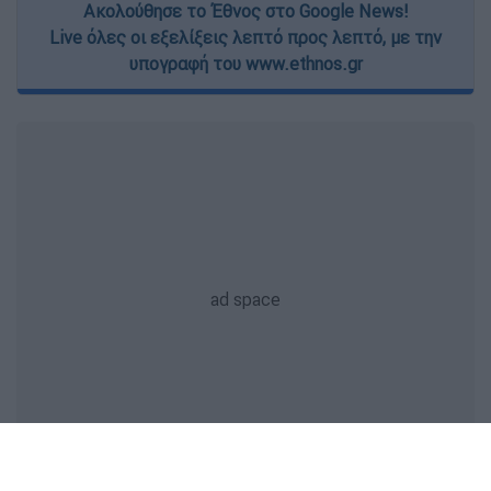
Ακολούθησε το Έθνος στο Google News!
Live όλες οι εξελίξεις λεπτό προς λεπτό, με την
υπογραφή του www.ethnos.gr