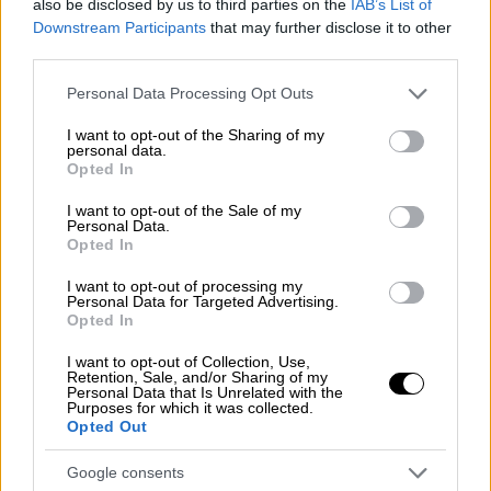
also be disclosed by us to third parties on the
IAB’s List of
Downstream Participants
that may further disclose it to other
third parties.
Please note that this website/app uses one or more Google
Personal Data Processing Opt Outs
Αναρρωτικές άδειες και ταξίδια σε
services and may gather and store information including but
Ντουμπάι-Μύκονο
not limited to your visit or usage behaviour. You may click to
I want to opt-out of the Sharing of my
personal data.
grant or deny consent to Google and its third-party tags to
Opted In
Σύμφωνα με το OPEN, η «μπάρμπι»
use your data for below specified purposes in below Google
αστυνομικός
φέρεται να έπαιρνε
consent section.
I want to opt-out of the Sale of my
Personal Data.
αναρρωτικές άδειες τις ημέρες που έλειπε
Opted In
σε ταξίδια στους εξωτικούς προορισμούς
.
I want to opt-out of processing my
Personal Data for Targeted Advertising.
Το βίντεο από πάρτι στη Μύκονο που
Opted In
κόστισε 8.500 ευρώ
I want to opt-out of Collection, Use,
Retention, Sale, and/or Sharing of my
Personal Data that Is Unrelated with the
Purposes for which it was collected.
Opted Out
Google consents