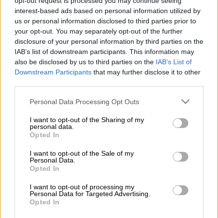
opt-out request is processed you may continue seeing
interest-based ads based on personal information utilized by
us or personal information disclosed to third parties prior to
your opt-out. You may separately opt-out of the further
Προσθέστε το ΕΘΝΟΣ στη Google
disclosure of your personal information by third parties on the
IAB’s list of downstream participants. This information may
also be disclosed by us to third parties on the
IAB’s List of
Επίθεση
από δύο δράστες δέχτηκε
Downstream Participants
that may further disclose it to other
υπάλληλος διανομέας εστίασης χθες το
third parties.
βράδυ στις 12.00 στην περιοχή της πλατείας
Please note that this website/app uses one or more Google
Δικαστηρίων στα
Χανιά
και συγκεκριμένα επί
Personal Data Processing Opt Outs
services and may gather and store information including but
της οδού 8ης Δεκεμβρίου.
not limited to your visit or usage behaviour. You may click to
I want to opt-out of the Sharing of my
personal data.
grant or deny consent to Google and its third-party tags to
Opted In
use your data for below specified purposes in below Google
ΔΙΑΒΑΣΤΕ ΕΠΙΣΗΣ
consent section.
I want to opt-out of the Sale of my
Personal Data.
Ελλάδα
|
02.05.2025 10:56
Opted In
Θεσσαλονίκη: 10 συλλήψεις για
I want to opt-out of processing my
οδήγηση υπό μέθη και χωρίς άδεια
Personal Data for Targeted Advertising.
Opted In