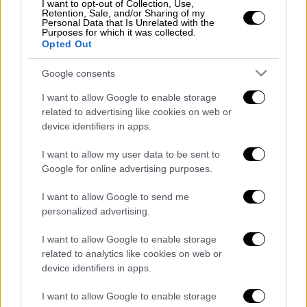
I want to opt-out of Collection, Use,
Retention, Sale, and/or Sharing of my
Personal Data that Is Unrelated with the
Συνελήφθησαν οι δράστες
Purposes for which it was collected.
Opted Out
Οι
δράστες
παλαιστινιακης καταγωγής
επιτέθηκαν στον διανομέα, ηλικίας 35 ετών,
Google consents
με τον έναν εξ αυτών να προσπάθησε να τον
I want to allow Google to enable storage
χτυπήσει με τσεκούρι που έφερε μαζί του
related to advertising like cookies on web or
device identifiers in apps.
κατά την επίθεση.
I want to allow my user data to be sent to
Το
θύμα
κατάφερε να ξεφύγει, ενημέρωσε
Google for online advertising purposes.
την αστυνομία, με αποτέλεσμα να
εντοπιστούν οι δράστες από την ομάδα
I want to allow Google to send me
ΔΙΑΣ, οι οποίοι είναι γνωστοί των αρχών για
personalized advertising.
τη δράση τους και να συλληφθούν.
I want to allow Google to enable storage
related to analytics like cookies on web or
Οι
αστυνομικοί
εντόπισαν στους
δράστες
,
device identifiers in apps.
ηλικίας 30 και 33 ετών, το τσεκούρι, 3
χαρτοκόπτες και 3 κατσαβίδια.
I want to allow Google to enable storage