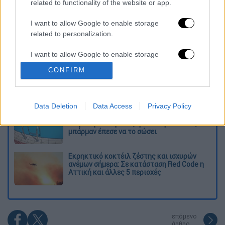
related to functionality of the website or app.
Διαβάστε ακόμη
I want to allow Google to enable storage
Από το Μίσιγκαν στον Λευκό Οίκο: Τι
related to personalization.
σημαίνει η νίκη του Αμπντούλ Ελ-Σαγέντ
για τους Δημοκρατικούς
I want to allow Google to enable storage
related to security, including authentication
CONFIRM
O στρατηγός ήταν σχιζοφρενής, εμμονικός,
functionality and fraud prevention, and other
πλησίαζε τα 75 όταν τον αντάμωσε η δόξα –
user protection.
Εκείνος που άλλαξε την πορεία της
Ιστορίας!
Data Deletion
Data Access
Privacy Policy
Πώς πνίγηκε το 4χρονο παιδί σε πισίνα
στην Πάρο: Οι γονείς ήταν στη θάλασσα, ο
μπάρμαν έπεσε να το σώσει
Εκρηκτικό κοκτέιλ ζέστης και ισχυρών
ανέμων σήμερα: Σε κατάσταση Red Code η
Αττική και άλλες 5 περιοχές
επόμενο
άρθρο