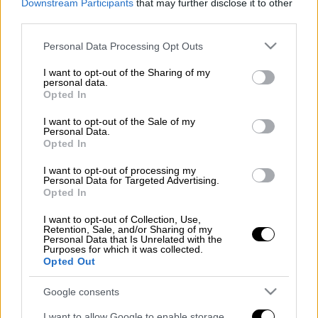
Downstream Participants
that may further disclose it to other
third parties.
Φωτιά
έχει ξεσπάσει στον Χώρο
Please note that this website/app uses one or more Google
Personal Data Processing Opt Outs
Υγειονομικής Ταφής Απορριμμάτων
Σάμου
.
services and may gather and store information including but
not limited to your visit or usage behaviour. You may click to
I want to opt-out of the Sharing of my
Η πυρκαγιά εκδηλώθηκε λίγο μετά τις 6:00
personal data.
grant or deny consent to Google and its third-party tags to
Opted In
και άμεσα έσπευσαν όλες οι επίγειες
use your data for below specified purposes in below Google
consent section.
δυνάμεις της Πυροσβεστικής Υπηρεσίας
I want to opt-out of the Sale of my
Personal Data.
μαζί με τους άντρες τις 14ης ΕΜΟΔΕ ο
Opted In
διοικητής της ΔΙΠΥΝ Ευάγγελος
I want to opt-out of processing my
Λιακόπουλος και της Πυροσβεστικής
Personal Data for Targeted Advertising.
Υπηρεσίας Γιώργος Μιαούλης.
Opted In
I want to opt-out of Collection, Use,
Βίντεο από το σημείο
Retention, Sale, and/or Sharing of my
Personal Data that Is Unrelated with the
Purposes for which it was collected.
Opted Out
Google consents
I want to allow Google to enable storage