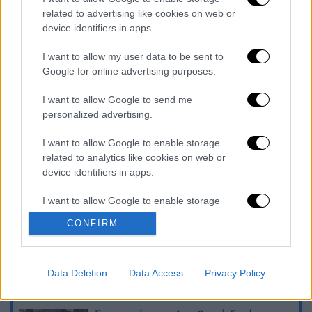
related to advertising like cookies on web or
device identifiers in apps.
I want to allow my user data to be sent to
Google for online advertising purposes.
I want to allow Google to send me
Διαβάστε ακόμη
personalized advertising.
Kadebostany στο ethnos.gr: «Κάποτε
I want to allow Google to enable storage
πίστευα ότι το να είσαι outsider ήταν
related to analytics like cookies on web or
αδυναμία, τώρα το βλέπω ως δύναμη»
device identifiers in apps.
«Χωρίς σκηνές και κουβέρτες σε ακραίες
I want to allow Google to enable storage
θερμοκρασίες»: Σε δραματικές συνθήκες
related to functionality of the website or app.
χιλιάδες μετανάστες στη Θέουτα
CONFIRM
I want to allow Google to enable storage
Η ΕΛΑΣ διαψεύδει το περιστατικό με
related to personalization.
τουρίστα στην Κρήτη: Σε ενήλικη η
Data Deletion
Data Access
Privacy Policy
πρόταση για σεξουαλική συνεύρεση
I want to allow Google to enable storage
related to security, including authentication