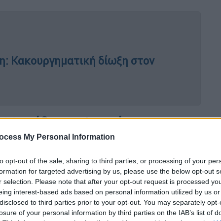
η: Κακουργηματική δίωξη στον
 «Μου έδωσαν λεφτά για να τη
ocess My Personal Information
 ο
36χρονος
φαίνεται να παραδέχτηκε στις
to opt-out of the sale, sharing to third parties, or processing of your per
formation for targeted advertising by us, please use the below opt-out s
 μετέφερε την βόμβα στο
Airbnb
.
r selection. Please note that after your opt-out request is processed y
eing interest-based ads based on personal information utilized by us or
του τηλεφώνησε και του είπε να πάει στη
disclosed to third parties prior to your opt-out. You may separately opt-
δρομικό σταθμό του είχε αφήσει μία
losure of your personal information by third parties on the IAB’s list of
φέρει στο
Airbnb
.