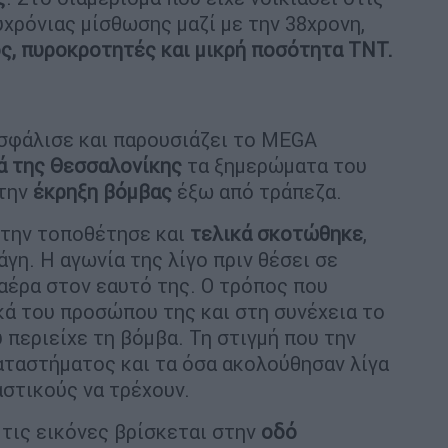
χρόνιας μίσθωσης μαζί με την 38χρονη,
ς, πυροκροτητές και μικρή ποσότητα ΤΝΤ.
σφάλισε και παρουσιάζει το MEGA
ά της Θεσσαλονίκης
τα ξημερώματα του
 την
έκρηξη
βόμβας
έξω από τράπεζα.
 την τοποθέτησε και
τελικά σκοτώθηκε
,
γη. Η αγωνία της λίγο πριν θέσει σε
 αέρα στον εαυτό της. Ο τρόπος που
ά του προσώπου της και στη συνέχεια το
υ περιείχε τη βόμβα. Τη στιγμή που την
αταστήματος και τα όσα ακολούθησαν λίγα
αστικούς να τρέχουν.
τις εικόνες βρίσκεται στην
οδό