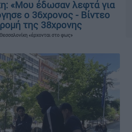
η: «Μου έδωσαν λεφτά για
γησε ο 36χρονος - Βίντεο
δρομή της 38χρονης
 Θεσσαλονίκη «έρχονται στο φως»