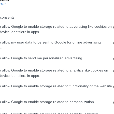
Out
consents
o allow Google to enable storage related to advertising like cookies on
evice identifiers in apps.
o allow my user data to be sent to Google for online advertising
s.
to allow Google to send me personalized advertising.
o allow Google to enable storage related to analytics like cookies on
evice identifiers in apps.
o allow Google to enable storage related to functionality of the website
ονου ασκήθηκε κακουργηματική δίωξη.
λέας
ποινικής δίωξης τού απήγγειλε
o allow Google to enable storage related to personalization.
 σε εγκληματική οργάνωση, έκρηξη με
o allow Google to enable storage related to security, including