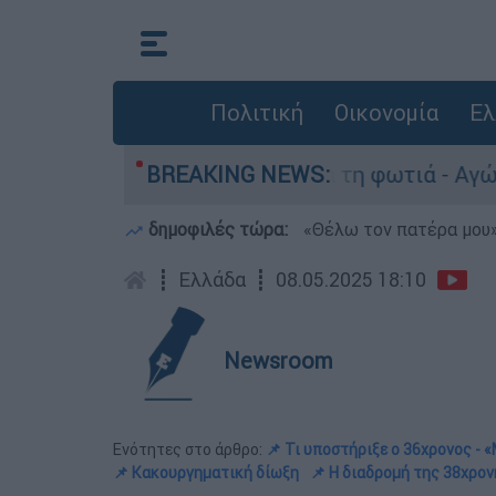
Πολιτική
Οικονομία
Ελ
 Πόρτο Γερμανό μετά τη φωτιά - Αγώνας για απο
BREAKING NEWS:
δημοφιλές τώρα:
«Θέλω τον πατέρα μου»:
┋
Ελλάδα
┋
08.05.2025 18:10
Newsroom
Ενότητες στο άρθρο:
📌 Τι υποστήριξε ο 36χρονος -
📌 Κακουργηματική δίωξη
📌 Η διαδρομή της 38χρον