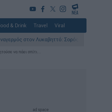
ood & Drink
Travel
Viral
ον Λυκαβηττό: Σορός σε προχωρημένη σήψη εντ
τούσε να πάει σπίτι...