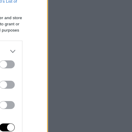
B’s List of
er and store
to grant or
ed purposes