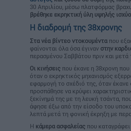
30 Απριλίου, μέσω πλατφόρμας βραχυ
βρέθηκε εκρηκτική ύλη υψηλής ισχύο
Η διαδρομή της 38χρονης
Στα νέα βίντεο ντοκουμέντα
που εξα
φαίνονται όλα όσα έγιναν
στην καρδι
περασμένου Σαββάτου πριν και μετά
Οι κινήσεις
που έκανε η 38χρονη που
όταν ο εκρηκτικός μηχανισμός εξερρά
εφαρμογή το σχέδιό της, όταν έκανε
προσπάθησε να κρύψει χαρακτηριστικ
ξεκίνημά της με τη λευκή τσάντα, πο
άφησε έξω από την είσοδο του υποκ
λεπτά μετά τη φονική έκρηξη με περ
Η
κάμερα ασφαλείας
που καταγράφει 