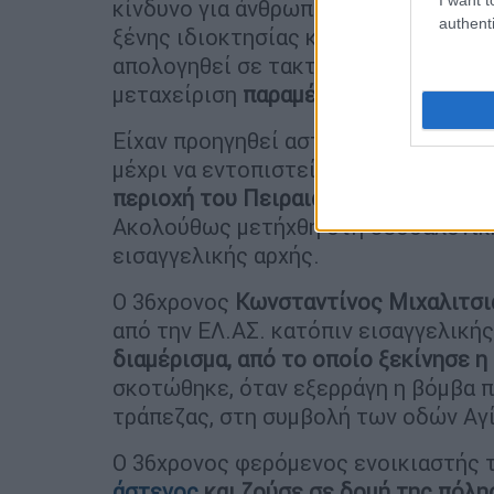
κίνδυνο για άνθρωπο, προμήθεια - κ
authenti
ξένης ιδιοκτησίας και παράβαση του
απολογηθεί σε τακτικό ανακριτή και 
μεταχείριση
παραμένει υπό κράτηση
.
Είχαν προηγηθεί αστυνομικές έρευνε
μέχρι να εντοπιστεί τελικά ο 36χρο
περιοχή του Πειραιά, όπου φαίνεται 
Ακολούθως μετήχθη στη Θεσσαλονίκη
εισαγγελικής αρχής.
Ο 36χρονος
Κωνσταντίνος Μιχαλιτσι
από την ΕΛ.ΑΣ. κατόπιν εισαγγελική
διαμέρισμα, από το οποίο ξεκίνησε η
σκοτώθηκε, όταν εξερράγη η βόμβα 
τράπεζας, στη συμβολή των οδών Αγ
Ο 36χρονος φερόμενος ενοικιαστής 
άστεγος
και ζούσε σε δομή της πόλη