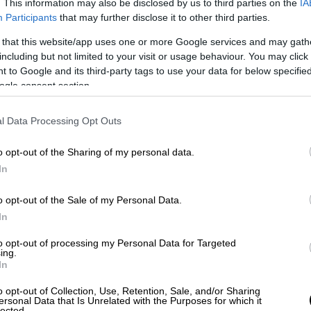
. This information may also be disclosed by us to third parties on the
IA
Participants
that may further disclose it to other third parties.
 ρώτησε ποιο ήταν το χρηματικό ποσό που
 that this website/app uses one or more Google services and may gath
 την ενέργεια.
Ο 36χρονος ισχυρίστηκε ότι
including but not limited to your visit or usage behaviour. You may click 
 to Google and its third-party tags to use your data for below specifi
ogle consent section.
βόμβα στο διαμέρισμα. Ωστόσο, προκύπτουν
στώθηκε, στο Airbnb βρέθηκε
l Data Processing Opt Outs
ισμών.
o opt-out of the Sharing of my personal data.
έρει ποιος τον οδήγησε σε αυτήν την
In
τεύουν πως σύντομα θα φτάσουν στο άτομο
o opt-out of the Sale of my Personal Data.
In
to opt-out of processing my Personal Data for Targeted
ing.
In
o opt-out of Collection, Use, Retention, Sale, and/or Sharing
ersonal Data that Is Unrelated with the Purposes for which it
lected.