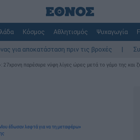
λάδα
Κόσμος
Αθλητισμός
Ψυχαγωγία
F
κατάσταση πριν τις βροχές
Συναγερμός στ
 27χρονη παρέσυρε νύφη λίγες ώρες μετά το γάμο της και ζη
 «Μου έδωσαν λεφτά για να τη μεταφέρω»
ης