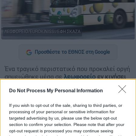
ΛΕΩΦΟΡΕΙΟ/EUROKINISSI/ΕΦΗ ΣΚΑΖΑ
Προσθέστε το ΕΘΝΟΣ στη Google
Ένα τραγικό περιστατικό που προκαλεί οργή
σημειώθηκε μέσα σε
λεωφορείο
εν κινήσει
στα
Άνω Λιόσια
καθώς άγνωστοι πέταξαν
Do Not Process My Personal Information
τσιμεντόλιθο στο
κεφάλι του οδηγού
.
«Νόμιζα ότι έπεσε το λεωφορείο σε τοίχο
If you wish to opt-out of the sale, sharing to third parties, or
με 100» ήταν μεταξύ των όσων είπε ο
processing of your personal or sensitive information for
targeted advertising by us, please use the below opt-out
οδηγός του λεωφορείου, ο οποίος
section to confirm your selection. Please note that after your
τραυματίστηκε και
διακομίστηκε στο
opt-out request is processed you may continue seeing