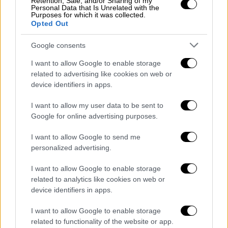
Retention, Sale, and/or Sharing of my
Personal Data that Is Unrelated with the
Purposes for which it was collected.
Σύμφωνα με τον Alpha, γύρω στις 10:30 το
Opted Out
βράδυ, όταν ο οδηγός του λεωφορείου
Google consents
επέστρεψε στο αμαξοστάσιο από τα Άνω
Λιόσια
, αφού εκτέλεσε το δρομολόγιο
I want to allow Google to enable storage
«Μενίδι - Ελευσίνα» δέχθηκε ξαφνικά τον
related to advertising like cookies on web or
device identifiers in apps.
τσιμεντόλιθο στο πρόσωπο
με αποτέλεσμα
να τραυματιστεί.
I want to allow my user data to be sent to
Google for online advertising purposes.
Ο οδηγός του λεωφορείου
κατάφερε να μην
χάσει τον έλεγχο του οχήματός του
και
I want to allow Google to send me
σταμάτησε -αιμόφυρτος- σε έναν κοντινό
personalized advertising.
φούρνο
, όπου ζήτησε τις πρώτες βοήθειες
I want to allow Google to enable storage
με συνέπεια να κληθεί ασθενοφόρο του
related to analytics like cookies on web or
ΕΚΑΒ και να διακομιστεί στο ΚΑΤ.
device identifiers in apps.
«Πήγα να λιποθυμήσω»
I want to allow Google to enable storage
related to functionality of the website or app.