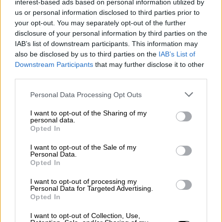
νοσοκομείο
.
interest-based ads based on personal information utilized by
us or personal information disclosed to third parties prior to
your opt-out. You may separately opt-out of the further
ΔΙΑΒΑΣΤΕ ΕΠΙΣΗΣ
disclosure of your personal information by third parties on the
IAB’s list of downstream participants. This information may
Ελλάδα
|
28.04.2025 07:50
also be disclosed by us to third parties on the
IAB’s List of
Σοβαρό τροχαίο στο Περιστέρι:
Downstream Participants
that may further disclose it to other
third parties.
Λεωφορείο συγκρούστηκε με ΙΧ -
Τρεις τραυματίες
Please note that this website/app uses one or more Google
Personal Data Processing Opt Outs
services and may gather and store information including but
not limited to your visit or usage behaviour. You may click to
I want to opt-out of the Sharing of my
Ελλάδα
|
29.04.2025 09:11
personal data.
grant or deny consent to Google and its third-party tags to
Opted In
Συνελήφθη ο 17χρονος που επιτέθηκε
use your data for below specified purposes in below Google
σε οδηγό λεωφορείου στα ΚΤΕΛ
consent section.
I want to opt-out of the Sale of my
Personal Data.
Θεσσαλονίκης
Opted In
I want to opt-out of processing my
Personal Data for Targeted Advertising.
Opted In
Το χρονικό - Σταμάτησε αιμόφυρτος
I want to opt-out of Collection, Use,
σε έναν κοντινό φούρνο