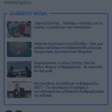
νοσοκομείο.
Διαβάστε ακόμη
Ξεφυλλίζοντας... τέσσερις ιστορίες για τη
γνώση, τη φύση και την τεχνολογία
Απίστευτη ιστορία στην Ελλάδα – Πώς μια
μπάλα ταξίδεψε στη θάλασσα 80 μίλια για
να κρατήσει ζωντανό έναν 30χρονο!
Κορυφώνεται το κύμα ζέστης: Πού θα
δείξει 40αρια το θερμόμετρο - Οι περιοχές
σε red code
Μητσοτάκης στη ΔΕΘ με το βλέμμα στο
2027 – Το οικονομικό στοίχημα, η
αυτοδυναμία και η δύσκολη διαδρομή μέχρι
τις κάλπες