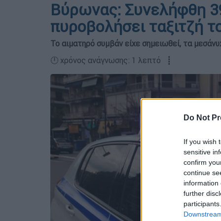
Βύρωνας: Συνελήφθη 3
πυροβολήσει ταξιτζή τ
Το αιματηρό συμβάν είχε σημειωθεί, τα μεσάν
🕛 χρόνος ανάγνωσης: 1 λεπτό ┋
Do Not Pr
If you wish 
sensitive in
confirm you
continue se
information 
further disc
participants
Downstream 