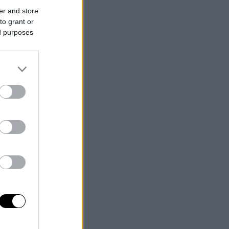
er and store
to grant or
ed purposes