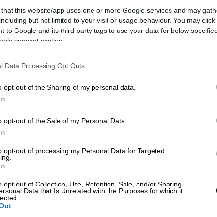
 that this website/app uses one or more Google services and may gath
including but not limited to your visit or usage behaviour. You may click 
 to Google and its third-party tags to use your data for below specifi
ogle consent section.
l Data Processing Opt Outs
o opt-out of the Sharing of my personal data.
In
 το ΕΘΝΟΣ στη Google
o opt-out of the Sale of my Personal Data.
In
ταξιτζή στον
Βύρωνα
, με τις αρχές να
to opt-out of processing my Personal Data for Targeted
ing.
ου, αλβανικής καταγωγής.
In
o opt-out of Collection, Use, Retention, Sale, and/or Sharing
ersonal Data that Is Unrelated with the Purposes for which it
lected.
Out