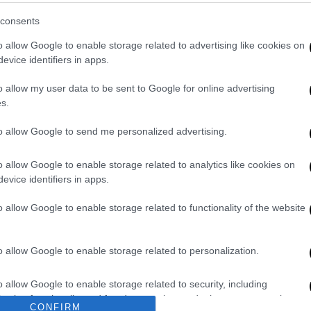
ν πυροβολισμοί μετά από καβγά
consents
o allow Google to enable storage related to advertising like cookies on
evice identifiers in apps.
βολισμοί με έναν νεαρό τραυματία
o allow my user data to be sent to Google for online advertising
s.
to allow Google to send me personalized advertising.
 τα μεσάνυχτα της
26ης Νοεμβρίου
, έξω από
ξιτζής
είχε δεχθεί
σφαίρα στον γλουτό
.
o allow Google to enable storage related to analytics like cookies on
evice identifiers in apps.
o allow Google to enable storage related to functionality of the website
γευματινές ώρες της
9-5-2025
από
και Εξιχνίασης Εγκλημάτων Βύρωνα με τη
λλοδαπός για απόπειρα ανθρωποκτονίας και
o allow Google to enable storage related to personalization.
ν.
o allow Google to enable storage related to security, including
cation functionality and fraud prevention, and other user protection.
αξιολόγησης πληροφοριακών δεδομένων και
CONFIRM