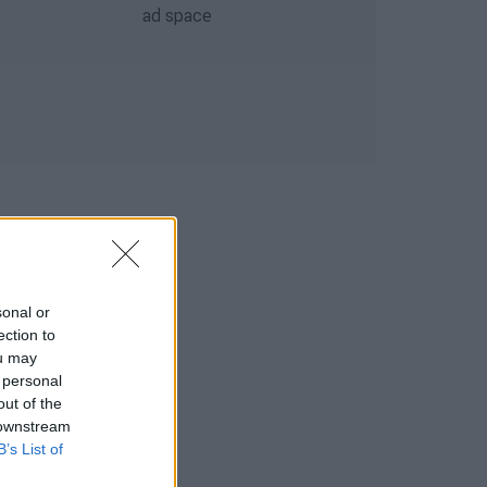
sonal or
ection to
ou may
 personal
out of the
 downstream
B’s List of