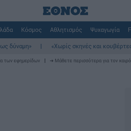
λάδα
Κόσμος
Αθλητισμός
Ψυχαγωγία
F
αμη»
«Χωρίς σκηνές και κουβέρτες σε ακρ
δα των εφημερίδων
|
➔ Μάθετε περισσότερα για τον καιρό