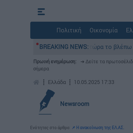
Πολιτική
Οικονομία
Ελ
ι outsider ήταν αδυναμία, τώρα το βλέπω ως δύν
BREAKING NEWS:
Πρωινή ενημέρωση:
➔ Δείτε τα πρωτοσέλι
σήμερα
┋
Ελλάδα
┋
10.05.2025 17:33
Newsroom
Ενότητες στο άρθρο:
📌 Η ανακοίνωση της ΕΛ.ΑΣ.