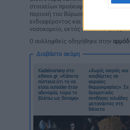
στοιχείων προέκυψε ότι ο 39χρονος 
περιοχή του Βύρωνα, πυροβόλησε εξ
ενδιαφέροντος και
τραυμάτισε 44χρ
νοσοκομείο, εκτός κινδύνου ζωής.
Ο συλληφθείς οδηγήθηκε στην
αρμόδ
Διαβάστε ακόμη
Kadebostany στο
«Χωρίς σκηνές και
ethnos.gr: «Κάποτε
κουβέρτες σε
πίστευα ότι το να
ακραίες
είσαι outsider ήταν
θερμοκρασίες»: Σε
αδυναμία, τώρα το
δραματικές
βλέπω ως δύναμη»
συνθήκες χιλιάδες
μετανάστες στη
Θέουτα