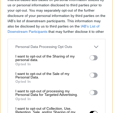
us or personal information disclosed to third parties prior to
your opt-out. You may separately opt-out of the further
disclosure of your personal information by third parties on the
IAB’s list of downstream participants. This information may
Προσθέστε το ΕΘΝΟΣ στη Google
also be disclosed by us to third parties on the
IAB’s List of
Downstream Participants
that may further disclose it to other
third parties.
Φωτιά
ξέσπασε το πρωί της Κυριακής σε
λεωφορείο
εν κινήσει στην περιοχή του
Please note that this website/app uses one or more Google
Personal Data Processing Opt Outs
Πανοράματος στη
Θεσσαλονίκη
. Η φωτιά
services and may gather and store information including but
not limited to your visit or usage behaviour. You may click to
I want to opt-out of the Sharing of my
στο λεωφορείο που δεν έχει γίνει γνωστό
personal data.
grant or deny consent to Google and its third-party tags to
αν πρόκειται για ΟΑΣΘ ή ΚΤΕΛ- ξέσπασε
Opted In
use your data for below specified purposes in below Google
περίπου στις 10:30 επί της οδού Σταδίου
consent section.
I want to opt-out of the Sale of my
στο Πάρκο Κυκλοφοριακής Αγωγής, κάτω
Personal Data.
Opted In
από άγνωστες
συνθήκες
και στο σημείο
έσπευσαν και επιχείρησαν πέντε οχήματα με
I want to opt-out of processing my
Personal Data for Targeted Advertising.
11 πυροσβέστες για την
κατάσβεσή
της.
Opted In
I want to opt-out of Collection, Use,
ΔΙΑΒΑΣΤΕ ΕΠΙΣΗΣ
Retention, Sale, and/or Sharing of my