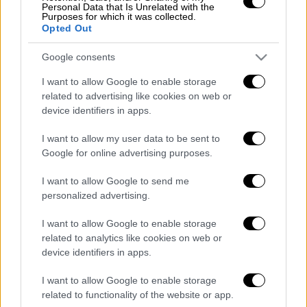
Personal Data that Is Unrelated with the
Purposes for which it was collected.
Ελλάδα
|
11.05.2025 11:53
Opted Out
Νέα Σμύρνη: Πατέρας μαχαίρωσε
Google consents
θανάσιμα τον γιο του
I want to allow Google to enable storage
related to advertising like cookies on web or
device identifiers in apps.
Σύμφωνα με το thestival, οι μαύροι καπνοί
I want to allow my user data to be sent to
μάλιστα ήταν ορατοί από μακριά ενώ
Google for online advertising purposes.
ευτυχώς δεν υπήρξαν
εγκλωβισμένοι
ή
I want to allow Google to send me
τραυματίες
.
personalized advertising.
Διαβάστε ακόμη
I want to allow Google to enable storage
related to analytics like cookies on web or
Ξεφυλλίζοντας... τέσσερις ιστορίες για τη
device identifiers in apps.
γνώση, τη φύση και την τεχνολογία
I want to allow Google to enable storage
related to functionality of the website or app.
Απίστευτη ιστορία στην Ελλάδα – Πώς μια