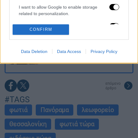
μπάλα ταξίδεψε στη θάλασσα 80 μίλια για
να κρατήσει ζωντανό έναν 30χρονο!
I want to allow Google to enable storage
related to personalization.
Κορυφώνεται το κύμα ζέστης: Πού θα
I want to allow Google to enable storage
δείξει 40αρια το θερμόμετρο - Οι περιοχές
CONFIRM
σε red code
related to security, including authentication
functionality and fraud prevention, and other
user protection.
Μητσοτάκης στη ΔΕΘ με το βλέμμα στο
2027 – Το οικονομικό στοίχημα, η
Data Deletion
Data Access
Privacy Policy
αυτοδυναμία και η δύσκολη διαδρομή μέχρι
τις κάλπες
επόμενο
άρθρο
#TAGS
φωτιά
Πανόραμα
λεωφορείο
Θεσσαλονίκη
φωτιά τώρα