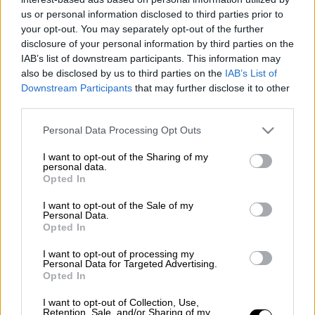
Τηλεφώνημα για βόμβα
σε Γυμνάσιο στου
us or personal information disclosed to third parties prior to
Καρέα
. Στο σημείο έχουν σπεύσει τα ΤΕΕΜ.
your opt-out. You may separately opt-out of the further
disclosure of your personal information by third parties on the
Βέβαια, σύμφωνα με πληροφορίες του
IAB’s list of downstream participants. This information may
ethnos.gr, το κτίριο είναι
άδειο
, καθώς
also be disclosed by us to third parties on the
IAB’s List of
Downstream Participants
that may further disclose it to other
μαθητές και καθηγητές απουσιάζουν σε
third parties.
σχολική εκδρομή.
Please note that this website/app uses one or more Google
Personal Data Processing Opt Outs
services and may gather and store information including but
ΔΙΑΒΑΣΤΕ ΕΠΙΣΗΣ
not limited to your visit or usage behaviour. You may click to
I want to opt-out of the Sharing of my
personal data.
grant or deny consent to Google and its third-party tags to
Opted In
Ελλάδα
|
13.05.2025 12:13
use your data for below specified purposes in below Google
Αττική Οδός: Έπεσε τσιμέντο στο
consent section.
I want to opt-out of the Sale of my
Personal Data.
οδόστρωμα - Μεγάλες
Opted In
καθυστερήσεις στο ρεύμα προς
Ελευσίνα
I want to opt-out of processing my
Personal Data for Targeted Advertising.
Opted In
I want to opt-out of Collection, Use,
Retention, Sale, and/or Sharing of my