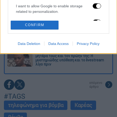
I want to allow Google to enable storage
Κυνήγι χρόνου στα λεωφορεία: Δρομολόγια
related to personalization.
που «δεν βγαίνουν» και προειδοποιήσεις
I want to allow Google to enable storage
CONFIRM
related to security, including authentication
Σοκ στο Μεξικό: Influencer εκτελέστηκε σε
functionality and fraud prevention, and other
ζωντανή μετάδοση - Τον πυροβόλησαν στο
κεφάλι
user protection.
Data Deletion
Data Access
Privacy Policy
Παιδιά ζούσαν για μέρες με τη νεκρή
μητέρα τους και τον πρώην της: Η
μυστηριώδης υπόθεση και το livestream
λίγο πριν
επόμενο
άρθρο
#TAGS
τηλεφώνημα για βόμβα
Καρέας