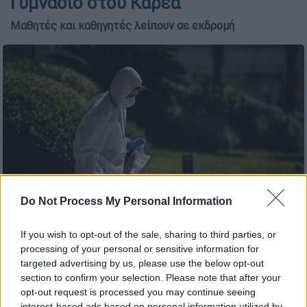
Γυμνάσιο στου Καρέα
Μαθητές και καθηγητές λείπουν σε εκδρομή
Do Not Process My Personal Information
ΤΕΕΜ - Φωτογραφία αρχείου (EUROKINISSI/ΣΤΕΛΙΟΣ ΜΙΣΙΝΑΣ)
If you wish to opt-out of the sale, sharing to third parties, or
processing of your personal or sensitive information for
targeted advertising by us, please use the below opt-out
Προσθέστε το ΕΘΝΟΣ στη Google
section to confirm your selection. Please note that after your
opt-out request is processed you may continue seeing
interest-based ads based on personal information utilized by