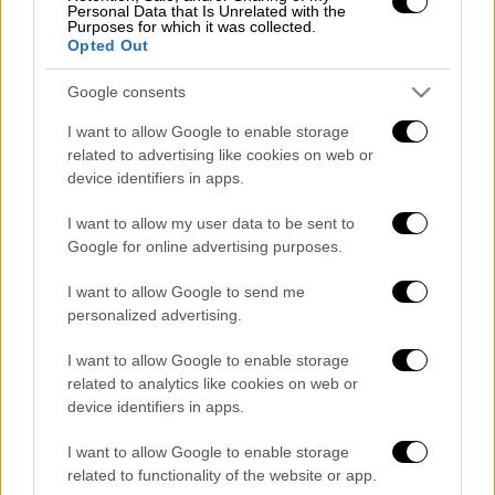
Στο σημείο έχει σπεύσει κλιμάκιο του
Personal Data that Is Unrelated with the
Purposes for which it was collected.
Τμήματος Εξουδετέρωσης Εκρηκτικών
Opted Out
Μηχανισμών (ΤΕΕΜ).
Google consents
I want to allow Google to enable storage
related to advertising like cookies on web or
device identifiers in apps.
I want to allow my user data to be sent to
Google for online advertising purposes.
I want to allow Google to send me
personalized advertising.
I want to allow Google to enable storage
related to analytics like cookies on web or
Διαβάστε ακόμη
device identifiers in apps.
Τα «γεράκια» της Ψάθας: Έσωσαν από τη
I want to allow Google to enable storage
μεγάλη φωτιά τη γειτονιά που κάποτε τους
related to functionality of the website or app.
έδιωχνε - «Πέρασε όλη η ζωή μπροστά μου»