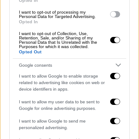
Φωτιά τώρα στη Νέα Μανωλάδα -
Opted In
Στις φλόγες καταυλισμός εργατών
I want to opt-out of processing my
γης
Personal Data for Targeted Advertising.
Opted In
Ελλάδα
|
13.05.2025 12:56
I want to opt-out of Collection, Use,
Retention, Sale, and/or Sharing of my
Τροχαίο στην Ποσειδώνος: Βίντεο
Personal Data that Is Unrelated with the
Purposes for which it was collected.
ντοκουμέντο τη στιγμή που ΙΧ
Opted Out
καρφώνεται σε φανάρι
Google consents
I want to allow Google to enable storage
related to advertising like cookies on web or
Η γυναίκα, σύμφωνα με πληροφορίες από το
device identifiers in apps.
TheNewspaper
, αντέδρασε άμεσα πατώντας
I want to allow my user data to be sent to
το ειδικό κουμπί
έκτακτης ανάγκης (
panic
Google for online advertising purposes.
button
)
που διαθέτει για την προστασία της.
I want to allow Google to send me
Μέσα σε λίγα λεπτά έφτασε στο σημείο
personalized advertising.
ισχυρή
αστυνομική δύναμη
, η οποία