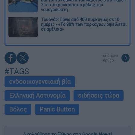
Στο «μικροσκόπιο» ο ρόλος του
ναυαγοσώστη
Τουρνάς: Πάνω από 400 πυρκαγιές σε 10
ημέρες - «Το 90% των πυρκαγιών οφείλεται
σε αμέλεια»
επόμενο
άρθρο
#TAGS
ενδοοικογενειακή βία
Ελληνική Αστυνομία
ειδήσεις τώρα
Βόλος
Panic Button
Ακολούθησε το Έθνος στο Google News!