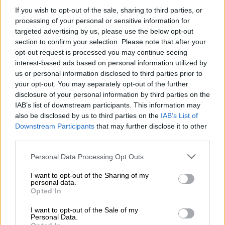
If you wish to opt-out of the sale, sharing to third parties, or
Ένα νέο σοβαρό περιστατικό
processing of your personal or sensitive information for
targeted advertising by us, please use the below opt-out
ενδοοικογενειακής βίας
σημειώθηκε στον
section to confirm your selection. Please note that after your
Βόλο
, με πρωταγωνιστή έναν
48χρονο
opt-out request is processed you may continue seeing
γνωστό επαγγελματία
της πόλης, ο οποίος
interest-based ads based on personal information utilized by
φέρεται να απείλησε να χτυπήσει την εν
us or personal information disclosed to third parties prior to
your opt-out. You may separately opt-out of the further
διαστάσει σύζυγό του.
disclosure of your personal information by third parties on the
IAB’s list of downstream participants. This information may
Το
επεισόδιο
συνέβη
το απόγευμα της
also be disclosed by us to third parties on the
IAB’s List of
Κυριακής (12/5)
σε συνοικία του Βόλου. Ο
Downstream Participants
that may further disclose it to other
άνδρας
εισέβαλε στο σπίτι
όπου ζει η πρώην
third parties.
σύντροφός του, προκαλώντας ένταση και
Please note that this website/app uses one or more Google
Personal Data Processing Opt Outs
φραστικές απειλές.
services and may gather and store information including but
not limited to your visit or usage behaviour. You may click to
I want to opt-out of the Sharing of my
personal data.
grant or deny consent to Google and its third-party tags to
ΔΙΑΒΑΣΤΕ ΕΠΙΣΗΣ
Opted In
use your data for below specified purposes in below Google
consent section.
I want to opt-out of the Sale of my
Ελλάδα
|
13.05.2025 12:42
Personal Data.