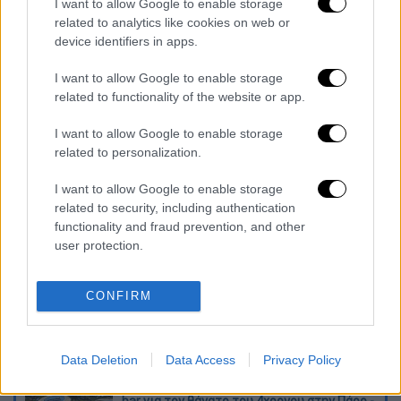
I want to allow Google to enable storage
ακινητοποίησε τον 48χρονο και τον
οδήγησε
related to analytics like cookies on web or
στο Αστυνομικό Τμήμα Βόλου
.
device identifiers in apps.
Οι Αρχές διερευνούν την υπόθεση στο
I want to allow Google to enable storage
πλαίσιο της νομοθεσίας για την
related to functionality of the website or app.
ενδοοικογενειακή βία
, ενώ η γυναίκα
I want to allow Google to enable storage
αναμένεται να καταθέσει επίσημη
related to personalization.
καταγγελία
για τις απειλές που δέχθηκε.
I want to allow Google to enable storage
Διαβάστε ακόμη
related to security, including authentication
functionality and fraud prevention, and other
O στρατηγός ήταν σχιζοφρενής, εμμονικός,
user protection.
πλησίαζε τα 75 όταν τον αντάμωσε η δόξα –
Εκείνος που άλλαξε την πορεία της
Ιστορίας!
CONFIRM
Ελισάβετ Κωνσταντινίδου στο ethnos.gr:
«Κάθε πόλεμος είναι ένας εμφύλιος, όλοι
είμαστε αδέλφια»
Data Deletion
Data Access
Privacy Policy
Στον εισαγγελέα ο ιδιοκτήτης του beach
bar για τον θάνατο του 4χρονου στην Πάρο -