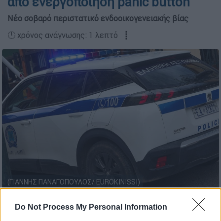
από ενεργοποίηση panic button
Νέο σοβαρό περιστατικό ενδοοικογενειακής βίας
🕛 χρόνος ανάγνωσης: 1 λεπτό ┋
(ΓΙΑΝΝΗΣ ΠΑΝΑΓΟΠΟΥΛΟΣ/ EUROKINISSI)
Do Not Process My Personal Information
Προσθέστε το ΕΘΝΟΣ στη Google