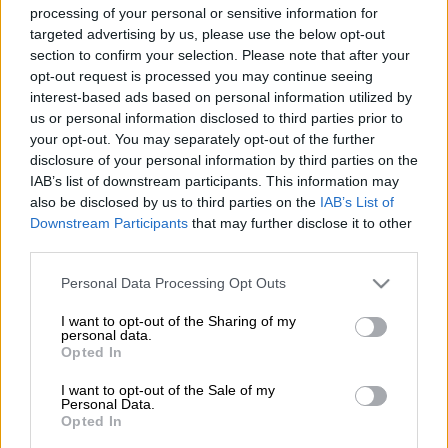
processing of your personal or sensitive information for
targeted advertising by us, please use the below opt-out
Προσθέστε το ΕΘΝΟΣ στη Google
section to confirm your selection. Please note that after your
opt-out request is processed you may continue seeing
Πίσω από καντίνα σε
ανοιχτό αποθηκευτικό
interest-based ads based on personal information utilized by
us or personal information disclosed to third parties prior to
χώρο
εντοπίστηκε νεκρό το έμβρυο με τον
your opt-out. You may separately opt-out of the further
πλακούντα στη
Θεσσαλονίκη
, στην περιοχή
disclosure of your personal information by third parties on the
του
ΤΙΤΑΝ
, με τις πληροφορίες να
IAB’s list of downstream participants. This information may
αναφέρουν ότι ήταν 4 μηνών.
also be disclosed by us to third parties on the
IAB’s List of
Downstream Participants
that may further disclose it to other
third parties.
ΔΙΑΒΑΣΤΕ ΕΠΙΣΗΣ
Please note that this website/app uses one or more Google
Personal Data Processing Opt Outs
services and may gather and store information including but
Ελλάδα
|
16.05.2025 10:50
not limited to your visit or usage behaviour. You may click to
I want to opt-out of the Sharing of my
Σοκ στη Θεσσαλονίκη: Νεκρό βρέφος
personal data.
grant or deny consent to Google and its third-party tags to
Opted In
βρέθηκε σε κάδο απορριμμάτων
use your data for below specified purposes in below Google
consent section.
I want to opt-out of the Sale of my
Personal Data.
Opted In