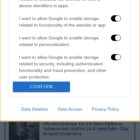
ησυχία γιατί είναι απομονωμένο το μέρος
device identifiers in apps.
και απέβαλε. Θα μπορούσε να είναι
I want to allow Google to enable storage
οποιοσδήποτε, περνάει πολύ κόσμος από δω
related to functionality of the website or app.
καθημερινά, είναι κομβικό το σημείο»,
δήλωσε η ιδιοκτήτρια της καντίνας
I want to allow Google to enable storage
related to personalization.
σύμφωνα με το
thestival.gr
.
I want to allow Google to enable storage
Διαβάστε ακόμη
related to security, including authentication
functionality and fraud prevention, and other
«Δεν υπήρξε τεχνικό πρόβλημα»: Τι
user protection.
κατέθεσαν οι δύο τραυματίες από τη
σύγκρουση των ελικοπτέρων στη Ψάθα
CONFIRM
Μακελειό στη Βόρεια Καρολίνα ύστερα από
πυροβολισμούς: Νεκροί και τραυματίες
Data Deletion
Data Access
Privacy Policy
«Θα σκοτώσουμε τον γιο σου»: Ήρθαν οι
τηλεφωνικές απάτες με AI deepfake - Πώς
να προστατευτείτε