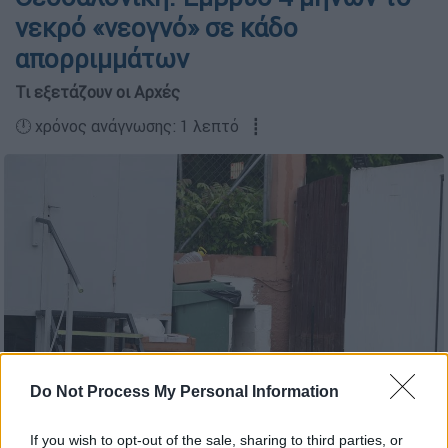
νεκρό «νεογνό» σε κάδο
απορριμμάτων
Τι εξετάζουν οι Αρχές
🕛 χρόνος ανάγνωσης: 1 λεπτό ┋
Do Not Process My Personal Information
Έμβρυο εντοπίστηκε σε κάδο στη Θεσσαλονίκη (ΒΑΣΙΛΗΣ
ΒΕΡΒΕΡΙΔΗΣ/ΜΟΤΙΟΝΤΕΑΜ)
If you wish to opt-out of the sale, sharing to third parties, or