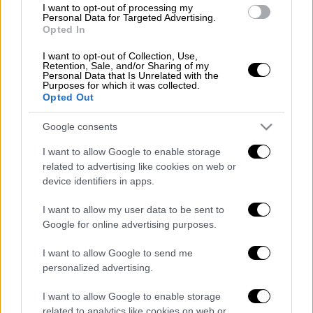
Το
έμβρυο
εντόπισε η ιδιοκτήτρια της
I want to opt-out of processing my
Personal Data for Targeted Advertising.
καντίνας
το πρωί της Παρασκευής (16/5), με
Opted In
το θέαμα να είναι σοκαριστικό, αφού το υπό
I want to opt-out of Collection, Use,
διαμόρφωση βρέφος ήταν μόλις 13
Retention, Sale, and/or Sharing of my
εκατοστών. Προς το παρόν δεν έχει
Personal Data that Is Unrelated with the
Purposes for which it was collected.
διευκρινιστεί το φύλο του εμβρύου, με τις
Opted Out
αρχές να εξετάζουν τις κάμερες ασφαλείας
Google consents
για να διαπιστώσουν το τι έχει συμβεί.
I want to allow Google to enable storage
«Το πρωί που ήρθαμε να ανοίξουμε το μαγαζί
related to advertising like cookies on web or
εντοπίσαμε ένα νεκρό έμβρυο. Ήταν πολύ
device identifiers in apps.
μικρό, 12-13 εκατοστά, φαινόταν ότι είναι
I want to allow my user data to be sent to
από αποβολή. Η
αρχική αίσθηση
ήταν ότι
Google for online advertising purposes.
πρόκειται για
γατάκι
αλλά μόλις είδαμε από
κοντά τα χεράκια και τα ποδαράκια
I want to allow Google to send me
personalized advertising.
καταλάβαμε ότι ήταν έμβρυο. Αμέσως
καλέσαμε της Αρχές, ήρθαν εδώ και έκαναν
I want to allow Google to enable storage
τα απαραίτητα. Η γυναίκα προφανώς βρήκε
related to analytics like cookies on web or