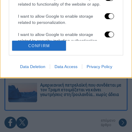
Διαβάστε ακόμη
related to functionality of the website or app.
Kadebostany στο ethnos.gr: «Κάποτε
I want to allow Google to enable storage
πίστευα ότι το να είσαι outsider ήταν
αδυναμία, τώρα το βλέπω ως δύναμη»
related to personalization.
I want to allow Google to enable storage
«Χωρίς σκηνές και κουβέρτες σε ακραίες
related to security, including authentication
θερμοκρασίες»: Σε δραματικές συνθήκες
CONFIRM
χιλιάδες μετανάστες στη Θέουτα
functionality and fraud prevention, and other
user protection.
«Δεν υπήρχε οικονομικό κίνητρο» λέει ο
δικηγόρος του 55χρονου που είχε τον νεκρό
Data Deletion
Data Access
Privacy Policy
του πατέρα σε καταψύκτη στον Μυστρά
Αμερικανική πετρελαϊκή που συνδέεται με
τον Τραμπ ετοιμάζεται να κάνει
γεωτρήσεις στη Γροιλανδία... χωρίς άδεια
επόμενο
άρθρο