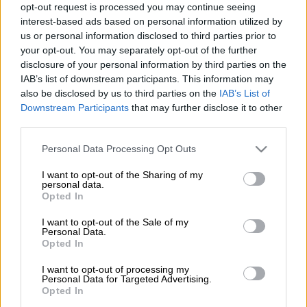
opt-out request is processed you may continue seeing
Προσθέστε το ΕΘΝΟΣ στη Google
interest-based ads based on personal information utilized by
us or personal information disclosed to third parties prior to
your opt-out. You may separately opt-out of the further
Νεκρός
από μαχαιριές έπεσε 25χρονος
disclosure of your personal information by third parties on the
άνδρας μετά από συμπλοκή το μεσημέρι του
IAB’s list of downstream participants. This information may
Σαββάτου 17 Μαΐου στην περιοχή Βάρδα του
also be disclosed by us to third parties on the
IAB’s List of
Downstream Participants
that may further disclose it to other
νομού
Ηλείας
.
third parties.
Please note that this website/app uses one or more Google
ΔΙΑΒΑΣΤΕ ΕΠΙΣΗΣ
Personal Data Processing Opt Outs
services and may gather and store information including but
not limited to your visit or usage behaviour. You may click to
I want to opt-out of the Sharing of my
Ελλάδα
|
17.05.2025 15:50
personal data.
grant or deny consent to Google and its third-party tags to
Opted In
Αριστοτεχνική κλοπή στην Πεύκη:
use your data for below specified purposes in below Google
Του έσκασαν το λάστιχο, τον
consent section.
I want to opt-out of the Sale of my
Personal Data.
παρακολούθησαν και του άρπαξαν
Opted In
30.000 ευρώ
I want to opt-out of processing my
Personal Data for Targeted Advertising.
Opted In