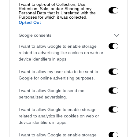
I want to opt-out of Collection, Use,
Τι συνέβη
Retention, Sale, and/or Sharing of my
Personal Data that Is Unrelated with the
Purposes for which it was collected.
Σύμφωνα με πληροφορίες του
tempo24.gr
η
Opted Out
δολοφονία σημειώθηκε λίγο πριν από τις
13:20 μετά από άγρια συμπλοκή δύο
Google consents
Αιγυπτίων, περίπου 25 ετών.
I want to allow Google to enable storage
related to advertising like cookies on web or
Από την ίδια πηγή προκύπτει πως
οι δύο
device identifiers in apps.
άνδρες επιτέθηκαν ο ένας στον άλλο με
μαχαίρι
, με αποτέλεσμα ο ένας από τους δύο
I want to allow my user data to be sent to
Google for online advertising purposes.
να χάσει επί τόπου τη ζωή του και ο άλλος
να τραυματιστεί και να μεταφερθεί στο
I want to allow Google to send me
νοσοκομείο.
personalized advertising.
Για την ώρα δεν υπάρχουν πληροφορίες για
I want to allow Google to enable storage
τον λόγο που ξεκίνησε η
συμπλοκή
, ενώ, για
related to analytics like cookies on web or
device identifiers in apps.
το περιστατικό διενεργείται προανάκριση.
I want to allow Google to enable storage