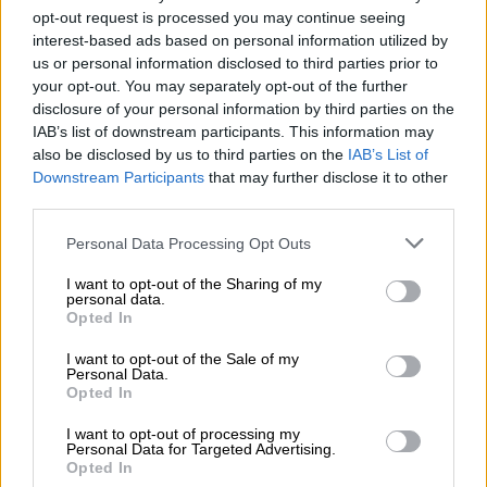
του δράστη και όσα έγιναν στο
opt-out request is processed you may continue seeing
θερμοκήπιο
interest-based ads based on personal information utilized by
us or personal information disclosed to third parties prior to
your opt-out. You may separately opt-out of the further
disclosure of your personal information by third parties on the
IAB’s list of downstream participants. This information may
Ο νεαρός έχει ομολογήσει την
πράξη
του
also be disclosed by us to third parties on the
IAB’s List of
στις διωκτικές αρχές και φέρεται να έχει
Downstream Participants
that may further disclose it to other
μετανιώσει. Ενώπιον του εισαγγελέα
third parties.
προσήλθε χωρίς δικηγόρο, οπότε αναμένεται
Please note that this website/app uses one or more Google
Personal Data Processing Opt Outs
να
του ορίσει το δικαστήριο συνήγορο
services and may gather and store information including but
υπεράσπισης
, ώστε να παραστεί στην
not limited to your visit or usage behaviour. You may click to
I want to opt-out of the Sharing of my
personal data.
απολογία του στον ανακριτή, σύμφωνα με το
grant or deny consent to Google and its third-party tags to
Opted In
use your data for below specified purposes in below Google
patrisnews.com
.
consent section.
I want to opt-out of the Sale of my
Personal Data.
Οι δύο Αιγύπτιοι έμεναν στην ίδια περιοχή
Opted In
και εργάζονταν σε
θερμοκήπιο
με φράουλες
I want to opt-out of processing my
στο
Ψάρι Βάρδας
, με τα στοιχεία να δείχνουν
Personal Data for Targeted Advertising.
πως το φονικό έγινε αιφνιδιαστικά, χωρίς να
Opted In