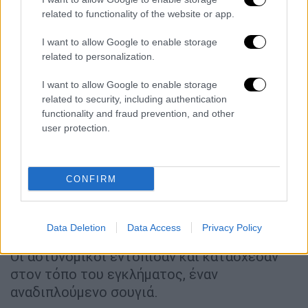
related to functionality of the website or app.
Η ανακοίνωση της ΕΛΑΣ
I want to allow Google to enable storage
Συνελήφθη, χθες το απόγευμα, στο Ψάρι
related to personalization.
Ηλείας, από αστυνομικούς της μικτής
περιπολίας του Αστυνομικού Τμήματος
I want to allow Google to enable storage
Βουπρασίας, ένας αλλοδαπός άνδρας, σε
related to security, including authentication
functionality and fraud prevention, and other
βάρος του οποίου σχηματίσθηκε δικογραφία
user protection.
για ανθρωποκτονία από πρόθεση και
παράβαση του νόμου περί όπλων.
CONFIRM
Ειδικότερα, ο κατηγορούμενος χθες το
μεσημέρι, ευρισκόμενος σε θερμοκήπιο στο
Ψάρι Ηλείας, έπληξε με μαχαίρι έναν 24χρονο
Data Deletion
Data Access
Privacy Policy
ομοεθνή του και τον τραυμάτισε θανάσιμα.
Οι αστυνομικοί εντόπισαν και κατάσχεσαν
στον τόπο του εγκλήματος, έναν
αναδιπλούμενο σουγιά.