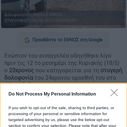
Δολοφονία στη Βάρδα (ΓΙΑΝΝΗΣ
ΣΠΥΡΟΥΝΗΣ/ILIALIVE.GR/EUROKINISSI)
Προσθέστε το ΕΘΝΟΣ στη Google
Ενώπιον του εισαγγελέα οδηγήθηκε λίγο
πριν τις 12 το μεσημέρι της Κυριακής (18/5)
ο
23χρονος
που κατηγορείται για τη
στυγερή
δολοφονία
του 24χρονου ομοεθνή του στο
Ψάρι Βάρδας
.
Do Not Process My Personal Information
ΔΙΑΒΑΣΤΕ ΕΠΙΣΗΣ
If you wish to opt-out of the sale, sharing to third parties, or
Ελλάδα
|
18.05.2025 10:15
processing of your personal or sensitive information for
targeted advertising by us, please use the below opt-out
Δολοφονία στη Βάρδα: Τα κίνητρα
section to confirm your selection. Please note that after your