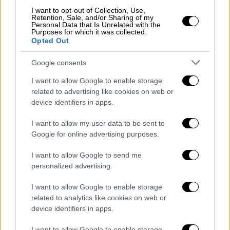
υπάρχουν προηγουμένως εντάσεις μεταξύ
I want to opt-out of Collection, Use,
τους.
Retention, Sale, and/or Sharing of my
Personal Data that Is Unrelated with the
Purposes for which it was collected.
Σύμφωνα με τις καταθέσεις, ο 23χρονος
Opted Out
φέρεται να έκανε ένα και μοναδικό
χτύπημα
Google consents
με αναδιπλούμενο σουγιά στον 24χρονο εν
ώρα εργασίας.
I want to allow Google to enable storage
related to advertising like cookies on web or
Ο νεαρός
κατηγορούμενος
, σύμφωνα με το
device identifiers in apps.
ilialive.gr
, ανέφερε στην αστυνομία ότι το
I want to allow my user data to be sent to
θύμα του είχε δώσει τσιγάρο και του φάνηκε
Google for online advertising purposes.
κάτι περίεργο σε αυτό, με αποτέλεσμα να
επιτεθεί και να σκοτώσει τον έτερο εργάτη
I want to allow Google to send me
personalized advertising.
γης. Η
δικογραφία
που σχηματίστηκε σε
βάρος του 23χρονου περιλαμβάνει
I want to allow Google to enable storage
κατηγορίες για ανθρωποκτονία από πρόθεση
related to analytics like cookies on web or
σε ήρεμη ψυχική κατάσταση, παράνομη
device identifiers in apps.
οπλοφορία και οπλοχρησία.
I want to allow Google to enable storage