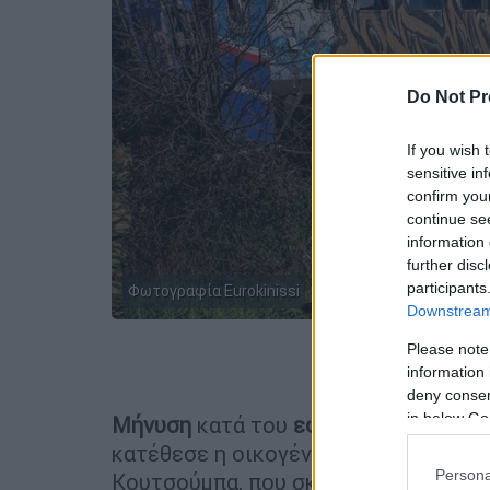
Do Not Pr
If you wish 
sensitive in
confirm you
continue se
information 
further disc
participants
Φωτογραφία Eurokinissi
Downstream 
Please note
Προσθέστε
information 
deny consent
in below Go
Μήνυση
κατά του
εφέτη ανακριτή
που
κατέθεσε η οικογένεια του μηχανοδη
Persona
Κουτσούμπα, που σκοτώθηκε στο σι