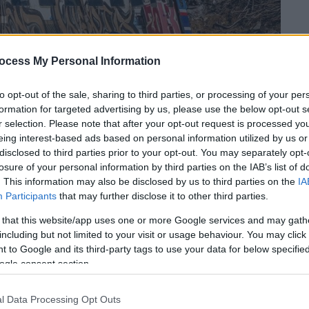
ocess My Personal Information
to opt-out of the sale, sharing to third parties, or processing of your per
formation for targeted advertising by us, please use the below opt-out s
r selection. Please note that after your opt-out request is processed y
eing interest-based ads based on personal information utilized by us or
disclosed to third parties prior to your opt-out. You may separately opt-
losure of your personal information by third parties on the IAB’s list of
. This information may also be disclosed by us to third parties on the
IA
Participants
that may further disclose it to other third parties.
 that this website/app uses one or more Google services and may gath
 το ΕΘΝΟΣ στη Google
including but not limited to your visit or usage behaviour. You may click 
 to Google and its third-party tags to use your data for below specifi
ogle consent section.
 χειρίζεται την
υπόθεση
των
Τεμπών
γού της επιβατικής αμαξοστοιχίας Γιώργου
l Data Processing Opt Outs
δηροδρομικό δυστύχημα.