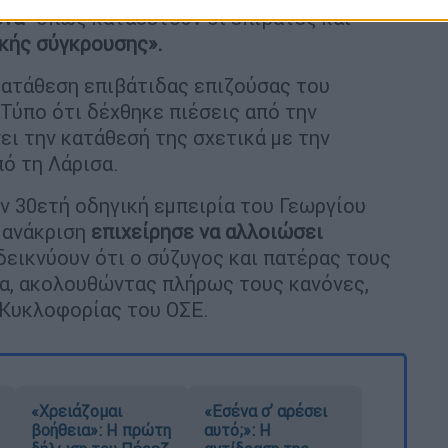
ενά"
όπως καταθέτουν οι επιβάτες και
ικής σύγκρουσης».
κατάθεση επιβάτιδας επιζούσας του
Τύπο ότι δέχθηκε πιέσεις από την
ει την κατάθεσή της σχετικά με την
ό τη Λάρισα.
ην 30ετή οδηγική εμπειρία του Γεωργίου
η ανάκριση
επιχείρησε να αλλοιώσει
δεικνύουν ότι ο σύζυγος και πατέρας τους
ία, ακολουθώντας πλήρως τους κανόνες,
 Κυκλοφορίας του ΟΣΕ.
«Χρειάζομαι
«Εσένα σ’ αρέσει
βοήθεια»: Η πρώτη
αυτό;»: Η