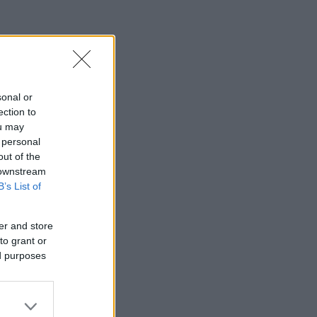
sonal or
ection to
ou may
 personal
out of the
 downstream
B’s List of
er and store
to grant or
ed purposes