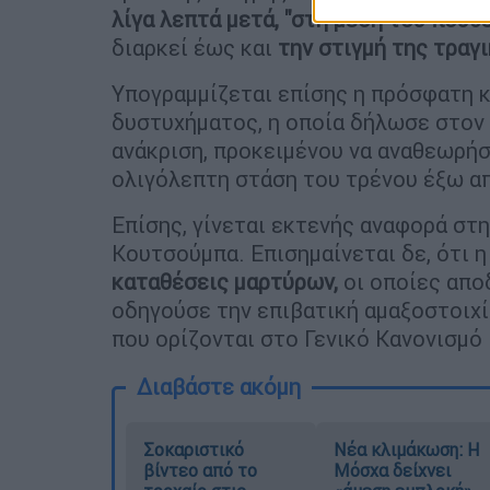
λίγα λεπτά μετά, "στη μέση του πουθ
διαρκεί έως και
την στιγμή της τραγ
Υπογραμμίζεται επίσης η πρόσφατη 
δυστυχήματος, η οποία δήλωσε στον 
ανάκριση, προκειμένου να αναθεωρήσ
ολιγόλεπτη στάση του τρένου έξω απ
Επίσης, γίνεται εκτενής αναφορά στ
Κουτσούμπα. Επισημαίνεται δε, ότι 
καταθέσεις μαρτύρων,
οι οποίες απο
οδηγούσε την επιβατική αμαξοστοιχ
που ορίζονται στο Γενικό Κανονισμό
Διαβάστε ακόμη
Σοκαριστικό
Νέα κλιμάκωση: Η
βίντεο από το
Μόσχα δείχνει