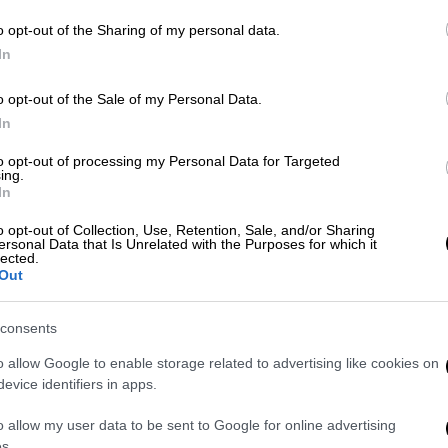
ηγού κάνουν λόγο για «ενέργειες του εφέτη
o opt-out of the Sharing of my personal data.
In
ότος, ότι
προσβάλλουν σφόδρα τη μνήμη
υν καίρια τη λειτουργία της δικαιοσύνης
o opt-out of the Sale of my Personal Data.
τηση της ουσιαστικής αλήθειας».
In
to opt-out of processing my Personal Data for Targeted
ing.
In
o opt-out of Collection, Use, Retention, Sale, and/or Sharing
ς μετά τον σεισμό στην Εύβοια:
ersonal Data that Is Unrelated with the Purposes for which it
lected.
 στο Προκόπι
Out
consents
 επιβάτες
οι οποίοι κατέθεσαν ότι η
o allow Google to enable storage related to advertising like cookies on
evice identifiers in apps.
ίγα λεπτά μετά τον σταθμό της Λάρισας.
γένειας
«αυτό έγινε προκειμένου
να λάβει ο
o allow my user data to be sent to Google for online advertising
ς επιτάσσει ο Γενικός Κανονισμός
s.