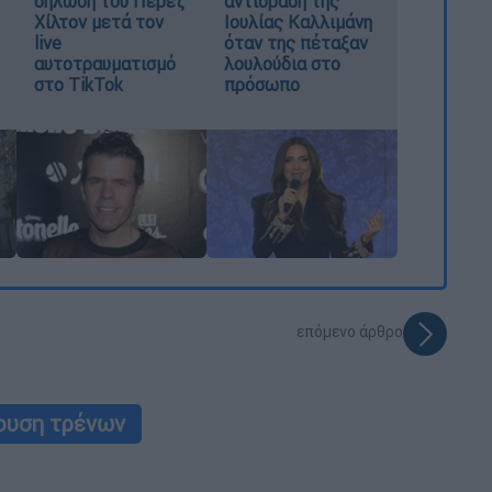
δήλωση του Πέρεζ
αντίδραση της
Χίλτον μετά τον
Ιουλίας Καλλιμάνη
live
όταν της πέταξαν
αυτοτραυματισμό
λουλούδια στο
στο TikTok
πρόσωπο
επόμενο άρθρο
ουση τρένων