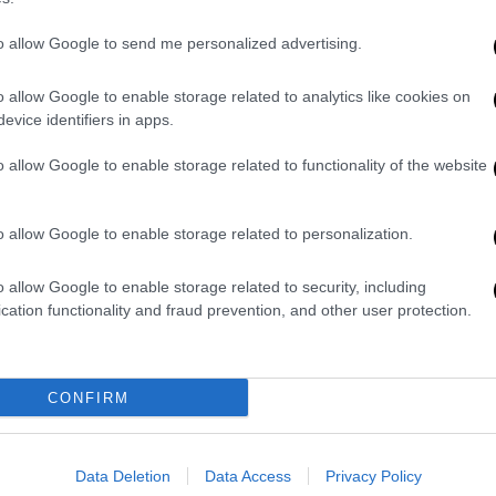
νως, όπως είναι γνωστό, ουδέποτε του
to allow Google to send me personalized advertising.
o allow Google to enable storage related to analytics like cookies on
evice identifiers in apps.
 στη μηνυτήρια
αναφορά
για τα «αγνοούμενα»
o allow Google to enable storage related to functionality of the website
περιελάμβαναν συνομιλίες σταθμαρχών και
πό την ανάκριση. Το κείμενο συμπεραίνει
των ηχητικών αρχείων,
διότι
χρονικά
o allow Google to enable storage related to personalization.
οίηση της επιβατικής αμαξοστοιχίας.
Και η
o allow Google to enable storage related to security, including
πής στα ηχητικά και ακινητοποίησης της
cation functionality and fraud prevention, and other user protection.
γαλύτερες αμφιβολίες, ως προς τη
δόθηκαν, όταν τόσο πριν την αναχώρηση
άρισας όσο και αμέσως μετά την τραγική
CONFIRM
άνουν χώρα ανά δευτερόλεπτα».
ς 11 λεπτών, παρουσιάζεται μεταξύ της
Data Deletion
Data Access
Privacy Policy
ξοστοιχία από τη Λάρισα, ακινητοποιείται,