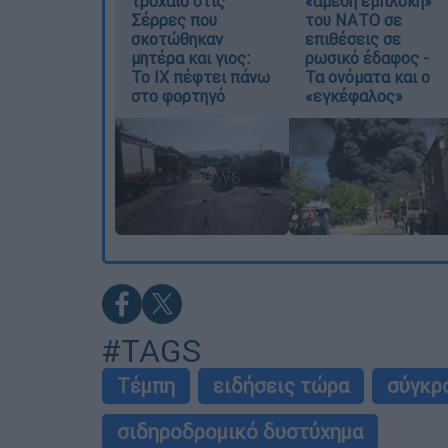
τροχαίο στις
«άμεση εμπλοκή»
Σέρρες που
του ΝΑΤΟ σε
σκοτώθηκαν
επιθέσεις σε
μητέρα και γιος:
ρωσικό έδαφος -
Το ΙΧ πέφτει πάνω
Τα ονόματα και ο
στο φορτηγό
«εγκέφαλος»
#TAGS
Τέμπη
ειδήσεις τώρα
σύγκρ
σιδηροδρομικό δυστύχημα