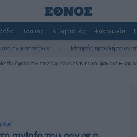
λάδα
Κόσμος
Αθλητισμός
Ψυχαγωγία
F
ικοπτέρων
Μπαράζ προκλήσεων της Άγκυρας
Netflix έφερε την ταινιάρα του Νόλαν που οι φαν έχουν κρυφό
Αριθμό
ο myInfo του gov.gr η