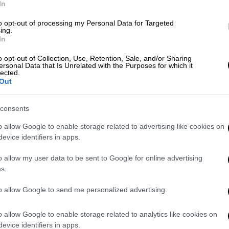
In
 θα μεταβάλλεται
κατά τη διάρκεια της
to opt-out of processing my Personal Data for Targeted
ο θα βελτιωθεί η παροχή υπηρεσιών και θα
ing.
In
ιασύνδεση κρατικών μητρώων, που είχαν ως
ν και τον περιορισμό της
o opt-out of Collection, Use, Retention, Sale, and/or Sharing
ersonal Data that Is Unrelated with the Purposes for which it
ών του
Δημοσίου
.
lected.
Out
consents
o allow Google to enable storage related to advertising like cookies on
για τις συναλλαγές με το Δημόσιο -
evice identifiers in apps.
o allow my user data to be sent to Google for online advertising
s.
to allow Google to send me personalized advertising.
θούν επίσης λάθη
τα οποία υπάρχουν στα
υ Πολιτών του Υπουργείου Εσωτερικών,
o allow Google to enable storage related to analytics like cookies on
θνικού Μητρώου ΑΜΚΑ-ΕΜΑΕΣ της ΗΔΙΚΑ
evice identifiers in apps.