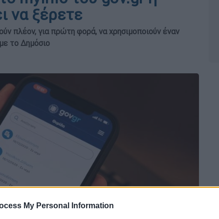
ι να ξέρετε
ύν πλέον, για πρώτη φορά, να χρησιμοποιούν έναν
με το Δημόσιο
ocess My Personal Information