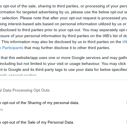
to opt-out of the sale, sharing to third parties, or processing of your per
formation for targeted advertising by us, please use the below opt-out s
r selection. Please note that after your opt-out request is processed y
eing interest-based ads based on personal information utilized by us or
disclosed to third parties prior to your opt-out. You may separately opt-
losure of your personal information by third parties on the IAB’s list of
. This information may also be disclosed by us to third parties on the
IA
Participants
that may further disclose it to other third parties.
 that this website/app uses one or more Google services and may gath
including but not limited to your visit or usage behaviour. You may click 
 to Google and its third-party tags to use your data for below specifi
 το ΕΘΝΟΣ στη Google
ogle consent section.
ς θα μπορούν πλέον, για πρώτη φορά,
l Data Processing Opt Outs
ποίησης για όλες τις συναλλαγές με το
ς τις χρήσεις των τομεακών αριθμών που
o opt-out of the Sharing of my personal data.
ΦΜ που αφορά φορολογικές υποθέσεις, ο
In
 ζητήματα και ο αριθμός αστυνομικής
o opt-out of the Sale of my Personal Data.