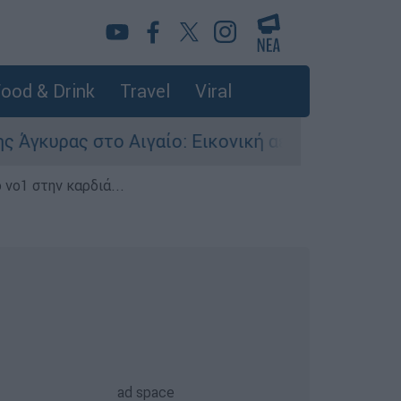
ood & Drink
Travel
Viral
 στο Αιγαίο: Εικονική αερομαχία ανάμεσα σε ελ
 νο1 στην καρδιά...