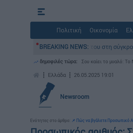
Πολιτική
Οικονομία
Ελ
Δαμίγο που έχασε τη ζωή του στη σύγκρουση ελ
BREAKING NEWS:
δημοφιλές τώρα:
Σου καίει το μυαλό: Το 
┋
Ελλάδα
┋
26.05.2025 19:01
Newsroom
Ενότητες στο άρθρο:
📌 Πώς να βγάλετε Προσωπικό 
Προσωπικός αριθμός: Στ