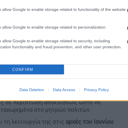
της ΕΛ.ΑΣ. και Εθνικού Μητρώου
o allow Google to enable storage related to functionality of the website
ό Αριθμό
o allow Google to enable storage related to personalization.
 διευκολύνει την ανταλλαγή δεδομένων
o allow Google to enable storage related to security, including
σιών, βελτιώνοντας τη συνεργασία και την
cation functionality and fraud prevention, and other user protection.
α επιτρέψει τη δημιουργία ακριβών και
CONFIRM
ύ
θα πραγματοποιείται μέσω της εφαρμογής
α έχουν τη δυνατότητα οι ίδιοι
να
ύ τους Αριθμού
. Παράλληλα, οι πολίτες θα
Data Deletion
Data Access
Privacy Policy
 επιβεβαιώσεις των προσωπικών τους
ις σε περίπτωση αποκλίσεων, ώστε να
καταχωρημένα στο μητρώο πολιτών.
ι τη λειτουργία της στις
αρχές του Ιουνίου
.