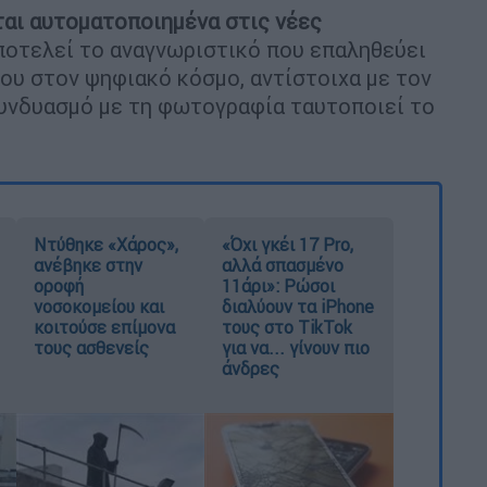
αι αυτοματοποιημένα στις νέες
 αποτελεί το αναγνωριστικό που επαληθεύει
ου στον ψηφιακό κόσμο, αντίστοιχα με τον
συνδυασμό με τη φωτογραφία ταυτοποιεί το
Ντύθηκε «Χάρος»,
«Όχι γκέι 17 Pro,
ανέβηκε στην
αλλά σπασμένο
οροφή
11άρι»: Ρώσοι
νοσοκομείου και
διαλύουν τα iPhone
κοιτούσε επίμονα
τους στο TikTok
τους ασθενείς
για να... γίνουν πιο
άνδρες