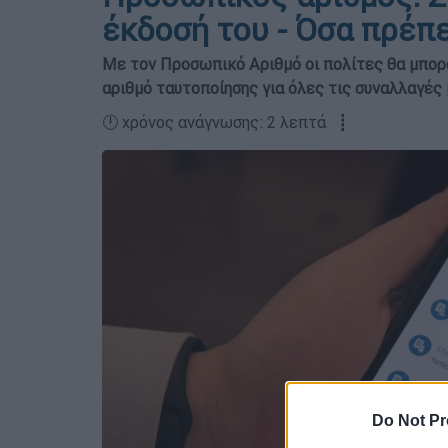
έκδοσή του - Όσα πρέπε
Με τον Προσωπικό Αριθμό οι πολίτες θα μπορο
αριθμό ταυτοποίησης για όλες τις συναλλαγές 
🕛 χρόνος ανάγνωσης: 2 λεπτά ┋
Do Not Pr