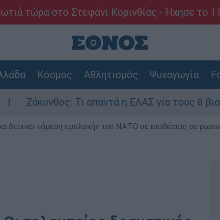
ωτιά τώρα στο Στεφάνι Κορινθίας - Ήχησε το 1
λλάδα
Κόσμος
Αθλητισμός
Ψυχαγωγία
Fo
θος: Τι απαντά η ΕΛΑΣ για τους 8 βιασμούς του
α δείχνει «άμεση εμπλοκή» του ΝΑΤΟ σε επιθέσεις σε ρωσι