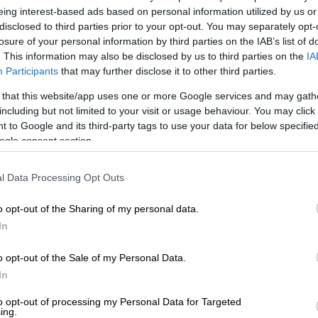
eing interest-based ads based on personal information utilized by us or
ηκε από τον ΑΝΤ1
, αποτυπώνονται οι
disclosed to third parties prior to your opt-out. You may separately opt-
 Στέφανου. Άνθρωποι προσπαθούν να τον
losure of your personal information by third parties on the IAB’s list of
. This information may also be disclosed by us to third parties on the
IA
τα δυνατά κύματα, όμως ο 30χρονος
Participants
that may further disclose it to other third parties.
ατισμό
. Στο βίντεο φαίνεται να παλεύει για
όπιοι του πετούν σωσίβια και σχοινιά,
 that this website/app uses one or more Google services and may gath
including but not limited to your visit or usage behaviour. You may click 
 to Google and its third-party tags to use your data for below specifi
ogle consent section.
l Data Processing Opt Outs
λοο προσέκρουσε σε ρυμουλκό και
o opt-out of the Sharing of my personal data.
τοντάδες επιβάτες
In
o opt-out of the Sale of my Personal Data.
In
δρας απειλεί να πέσει από τον 5ο
to opt-out of processing my Personal Data for Targeted
ing.