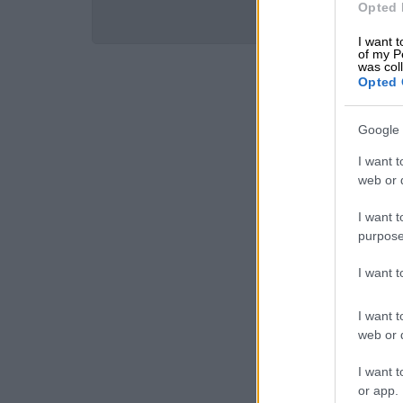
Opted 
I want t
of my P
was col
Opted 
Google 
I want t
web or d
I want t
purpose
I want 
I want t
web or d
I want t
or app.