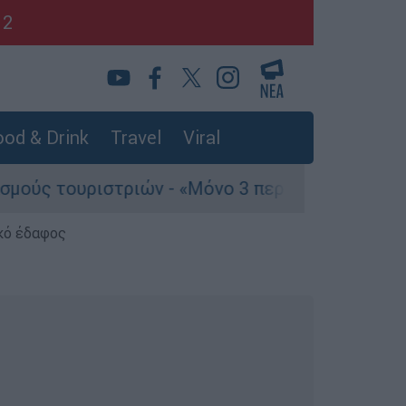
12
od & Drink
Travel
Viral
ριστριών - «Μόνο 3 περιστατικά έχουν καταγγελ
κό έδαφος