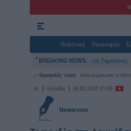
Φ
Πολιτική
Οικονομία
Ε
ίται και για την εκτέλεση Ζαμπούνη
BREAKING NEWS:
Ζάκυν
δημοφιλές τώρα:
Νέα κλιμάκωση: Η Μόσχ
┋
Ελλάδα
┋
26.05.2025 21:50
Newsroom