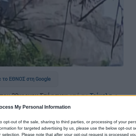
 το ΕΘΝΟΣ στη Google
 του 30χρονου Στέφανου
από τα
Τρίκαλα
, ο
χή του Καθίσματος στη
Λευκάδα
, λίγες μόλις
ocess My Personal Information
νέος είχε ταξιδέψει στο νησί με φίλους του
να φαντάζεται την τραγική κατάληξη.
to opt-out of the sale, sharing to third parties, or processing of your per
formation for targeted advertising by us, please use the below opt-out s
οστά στα μάτια των φίλων του
r selection. Please note that after your opt-out request is processed y