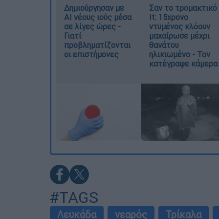
Δημιούργησαν με
Σαν το τρομακτικό
AI νέους ιούς μέσα
It: 15χρονο
σε λίγες ώρες -
ντυμένος κλόουν
Γιατί
μαχαίρωσε μέχρι
προβληματίζονται
θανάτου
οι επιστήμονες
ηλικιωμένο - Τον
κατέγραψε κάμερα
#TAGS
Λευκάδα
νεαρός
Τρίκαλα