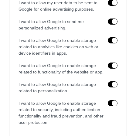
I want to allow my user data to be sent to
Google for online advertising purposes.
I want to allow Google to send me
personalized advertising.
«Δεν γνωρίζαμε ότι χρειάζεται άδεια»
I want to allow Google to enable storage
related to analytics like cookies on web or
Οι πέντε τουρίστριες δήλωσαν
device identifiers in apps.
μετανιωμένες και τόνισαν ότι η
I want to allow Google to enable storage
φωτογράφηση
ήταν για προσωπική χρήση.
related to functionality of the website or app.
«Δεν γνωρίζαμε ότι χρειάζεται άδειας. Ήταν
μία απλή φωτογράφηση για
προσωπική
I want to allow Google to enable storage
related to personalization.
χρήση και όχι για εμπορικούς σκοπούς
. Δεν
θέλαμε να βλάψουμε ή να προσβάλουμε
I want to allow Google to enable storage
κανέναν», είπαν χαρακτηριστικά.
related to security, including authentication
functionality and fraud prevention, and other
Προσεχώς θα παρουσιαστεί
στην εισαγγελία
user protection.
και φωτογράφος
, που τράβηξε τις λήψεις. Ο