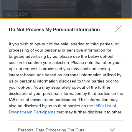
Κέρκυρα (Χ)
Do Not Process My Personal Information
Προσθέστε το ΕΘΝΟΣ στη Google
If you wish to opt-out of the sale, sharing to third parties, or
Σε
φυλάκιση 6 μηνών
με
τριετή αναστολή
processing of your personal or sensitive information for
targeted advertising by us, please use the below opt-out
καταδικάστηκαν οι δύο διοργανώτριες της
section to confirm your selection. Please note that after your
φωτογράφησης με
pole dancers
στο
opt-out request is processed you may continue seeing
Ανάκτορο Αγίων Μιχαήλ και Γεωργίου στην
interest-based ads based on personal information utilized by
Κέρκυρα.
Οι τρεις συμμετέχουσες
κρίθηκαν
us or personal information disclosed to third parties prior to
αθώες.
your opt-out. You may separately opt-out of the further
disclosure of your personal information by third parties on the
Η πρόεδρος της έδρας πρότεινε τ
ην
IAB’s list of downstream participants. This information may
also be disclosed by us to third parties on the
IAB’s List of
απαλλαγή
των 5 γυναικών για την κατηγορία
Downstream Participants
that may further disclose it to other
της Προστασίας Αρχαιοτήτων και της
third parties.
πολιτιστικής κληρονομιάς. Όσον αφορά την
Please note that this website/app uses one or more Google
Personal Data Processing Opt Outs
κατηγορία περί υποβάθμισης του