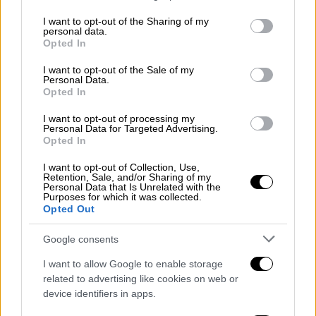
services and may gather and store information including but
περιβάλλοντος πρότεινε την
υποβάθμισή
not limited to your visit or usage behaviour. You may click to
I want to opt-out of the Sharing of my
personal data.
της κατηγορίας σε
υποβάθμιση από αμέλεια.
grant or deny consent to Google and its third-party tags to
Opted In
use your data for below specified purposes in below Google
consent section.
I want to opt-out of the Sale of my
ΔΙΑΒΑΣΤΕ ΕΠΙΣΗΣ
Personal Data.
Opted In
Ελλάδα
|
26.05.2025 18:40
I want to opt-out of processing my
«Ήθελα να τη λυτρώσω από τα
Personal Data for Targeted Advertising.
Opted In
προβλήματα υγείας», είπε ο 50χρονος
μητροκτόνος στο Χαϊδάρι
I want to opt-out of Collection, Use,
Retention, Sale, and/or Sharing of my
Personal Data that Is Unrelated with the
Purposes for which it was collected.
Opted Out
Google consents
I want to allow Google to enable storage
related to advertising like cookies on web or
device identifiers in apps.