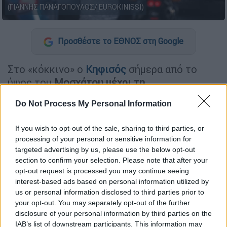
(ΓΙΑΝΝΗΣ ΠΑΝΑΓΟΠΟΥΛΟΣ/ EUROKINISSI)
Προσθέστε το ΕΘΝΟΣ στη Google
Στο «κόκκινο» ο
Κηφισός
σήμερα από το
ύψος του
Μοσχάτου μέχρι τη
Μεταμόρφωση
. Οι οδηγοί είναι αντιμέτωποι
Do Not Process My Personal Information
για ακόμη μια φορά με
ασφυκτική
κίνηση
στην Αττική.
If you wish to opt-out of the sale, sharing to third parties, or
processing of your personal or sensitive information for
Η κυκλοφορία των οχημάτων διεξάγεται με
targeted advertising by us, please use the below opt-out
ιδιαίτερη
δυσκολία
.
section to confirm your selection. Please note that after your
opt-out request is processed you may continue seeing
interest-based ads based on personal information utilized by
ΔΙΑΒΑΣΤΕ ΕΠΙΣΗΣ
us or personal information disclosed to third parties prior to
your opt-out. You may separately opt-out of the further
Ελλάδα
|
27.05.2025 09:04
disclosure of your personal information by third parties on the
Συναγερμός στα Καλάβρυτα: Ένοπλη
IAB’s list of downstream participants. This information may